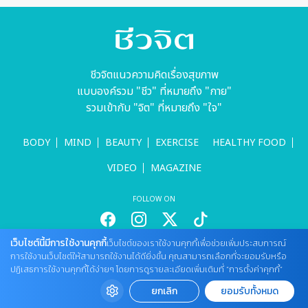
ชีวจิตแนวความคิดเรื่องสุขภาพ
แบบองค์รวม "ชีว" ที่หมายถึง "กาย"
รวมเข้ากับ "จิต" ที่หมายถึง "ใจ"
BODY
MIND
BEAUTY
EXERCISE
HEALTHY FOOD
VIDEO
MAGAZINE
FOLLOW ON
เว็บไซต์นี้มีการใช้งานคุกกี้
เว็บไซต์ของเราใช้งานคุกกี้เพื่อช่วยเพิ่มประสบการณ์
สนใจลงโฆษณากับเว็บไซต์
การใช้งานเว็บไซต์ให้สามารถใช้งานได้ดียิ่งขึ้น คุณสามารถเลือกที่จะยอมรับหรือ
ปฏิเสธการใช้งานคุกกี้ได้ง่ายๆ โดยการดูรายละเอียดเพิ่มเติมที่ “การตั้งค่าคุกกี้”
Tel : 085 661 4629 / (จันทร์ - ศุกร์ เวลา 09.00 - 18.00 น)
cheewajitmedia@gmail.com
ยกเลิก
ยอมรับทั้งหมด
ติดต่อแจ้งปัญหาหรือร้องเรียน