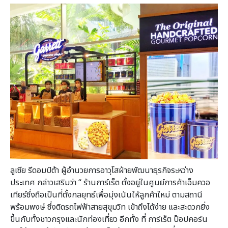
ลูเซีย รีดอมป์ต้า ผู้อำนวยการอาวุโสฝ่ายพัฒนาธุรกิจระหว่าง
ประเทศ กล่าวเสริมว่า “ ร้านการ์เร็ต ตั้งอยู่ในศูนย์การค้าเอ็มควอ
เทียร์ซึ่งถือเป็นที่ตั้งกลยุทธ์เพื่อมุ่งเน้นให้ลูกค้าใหม่ ตามสถานี
พร้อมพงษ์ ซึ่งติดรถไฟฟ้าสายสุขุมวิท เข้าถึงได้ง่าย และสะดวกยิ่ง
ขึ้นกับทั้งชาวกรุงและนักท่องเที่ยว อีกทั้ง ที่ การ์เร็ต ป็อปคอร์น