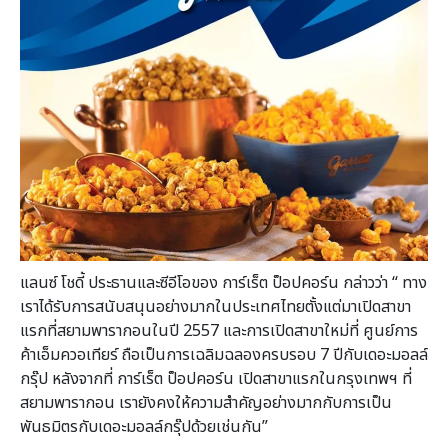
แลนซ์ โชดี้ ประธานและซีอีโอของ การ์เร็ต ป็อปคอร์น กล่าวว่า “ ทาง
เราได้รับการสนับสนุนอย่างมากในประเทศไทยตั้งแต่มาเปิดสาขา
แรกที่สยามพารากอนในปี 2557 และการเปิดสาขาใหม่ที่ ศูนย์การ
ค้าเอ็มควอเทียร์ ถือเป็นการเฉลิมฉลองครบรอบ 7 ปีกับเดอะมอลล์
กรุ๊ป หลังจากที่ การ์เร็ต ป็อปคอร์น เปิดสาขาแรกในกรุงเทพฯ ที่
สยามพารากอน เรายังคงให้ความสำคัญอย่างมากกับการเป็น
พันธมิตรกับเดอะมอลล์กรุ๊ปด้วยเช่นกัน”