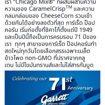
เรา “Chicago Mix®” ที่ผสมผสานความ
TM
หวานของ CaramelCrisp
และความ
กลมกล่อมของ CheeseCorn รวมเข้า
ด้วยกันได้อย่างลงตัวที่สุด การ์เร็ต ป๊อป
คอร์น เริ่มก่อตั้งที่ชิคาโก้ตั้งแต่ปี 1949
และเป็นปีนี้ถือเป็นการครบรอบ 71 ปีของ
เรา ทุกๆ สาขาของการ์เร็ต ป๊อปคอร์นทำ
สดใหม่ทุกวันโดยเลือกสรรเฉพาะเมล็ด
ข้าวโพด non-GMO ที่ปราศจากกลู
เตน ไม่มีไขมันทรานส์และไม่ใส่สารกันบูด