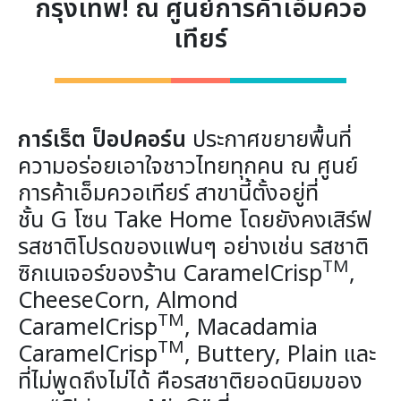
กรุงเทพ! ณ ศูนย์การค้าเอ็มควอ
เทียร์
การ์เร็ต ป็อปคอร์น
ประกาศขยายพื้นที่
ความอร่อยเอาใจชาวไทยทุกคน ณ ศูนย์
การค้าเอ็มควอเทียร์ สาขานี้ตั้งอยู่ที่
ชั้น G โซน Take Home โดยยังคงเสิร์ฟ
รสชาติโปรดของแฟนๆ อย่างเช่น รสชาติ
TM
ซิกเนเจอร์ของร้าน CaramelCrisp
,
CheeseCorn, Almond
TM
CaramelCrisp
, Macadamia
TM
CaramelCrisp
, Buttery, Plain และ
ที่ไม่พูดถึงไม่ได้ คือรสชาติยอดนิยมของ