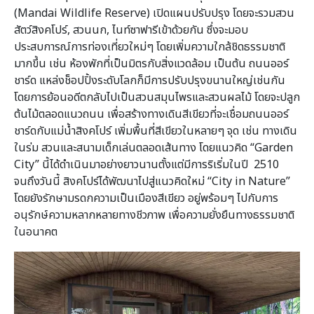
(Mandai Wildlife Reserve) เปิดแผนปรับปรุง โดยจะรวมสวน
สัตว์สิงคโปร์, สวนนก, ไนท์ซาฟารีเข้าด้วยกัน ซึ่งจะมอบ
ประสบการณ์การท่องเที่ยวใหม่ๆ โดยเพิ่มความใกล้ชิดธรรมชาติ
มากขึ้น เช่น ห้องพักที่เป็นมิตรกับสิ่งแวดล้อม เป็นต้น ถนนออร์
ชาร์ด แหล่งช็อปปิ้งระดับโลกก็มีการปรับปรุงขนานใหญ่เช่นกัน
โดยการย้อนอดีตกลับไปเป็นสวนสมุนไพรและสวนผลไม้ โดยจะปลูก
ต้นไม้ตลอดแนวถนน เพื่อสร้างทางเดินสีเขียวที่จะเชื่อมถนนออร์
ชาร์ดกับแม่น้ำสิงคโปร์ เพิ่มพื้นที่สีเขียวในหลายๆ จุด เช่น ทางเดิน
ในร่ม สวนและสนามเด็กเล่นตลอดเส้นทาง โดยแนวคิด “Garden
City” นี้ได้ดำเนินมาอย่างยาวนานตั้งแต่มีการริเริ่มในปี 2510
จนถึงวันนี้ สิงคโปร์ได้พัฒนาไปสู่แนวคิดใหม่ “City in Nature”
โดยยังรักษามรดกความเป็นเมืองสีเขียว อยู่พร้อมๆ ไปกับการ
อนุรักษ์ความหลากหลายทางชีวภาพ เพื่อความยั่งยืนทางธรรมชาติ
ในอนาคต