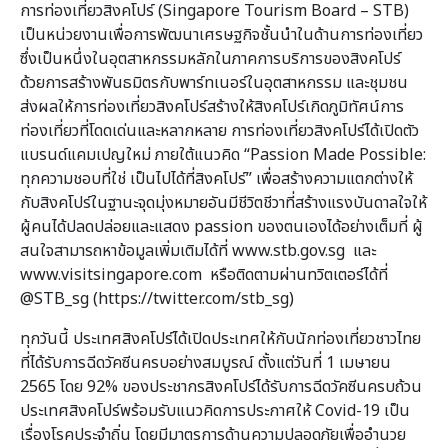
การท่องเที่ยวสิงคโปร์ (Singapore Tourism Board – STB)
เป็นหน่วยงานเพื่อการพัฒนาเศรษฐกิจชั้นนำในด้านการท่องเที่ยว
ซึ่งเป็นหนึ่งในอุตสาหกรรมหลักในภาคการบริการของสิงคโปร์
ด้วยการสร้างพันธมิตรกับพาร์ทเนอร์ในอุตสาหกรรม และชุมชน
ส่งผลให้การท่องเที่ยวสิงคโปร์สร้างให้สิงคโปร์เกิดภูมิทัศน์การ
ท่องเที่ยวที่โดดเด่นและหลากหลาย การท่องเที่ยวสิงคโปร์ได้เปิดตัว
แบรนด์แคมเปญใหม่ ภายใต้แนวคิด “Passion Made Possible:
ทุกความชอบที่ใช่ เป็นไปได้ที่สิงคโปร์” เพื่อสร้างความแตกต่างให้
กับสิงคโปร์ในฐานะจุดมุ่งหมายอันมีชีวิตชีวาที่สร้างแรงบันดาลใจให้
ผู้คนได้ปลดปล่อยและแสดง passion ของตนเองได้อย่างเต็มที่ ผู้
สนใจสามารถหาข้อมูลเพิ่มเติมได้ที่ www.stb.gov.sg และ
www.visitsingapore.com หรือติดตามผ่านทวิตเตอร์ได้ที่
@STB_sg (https://twitter.com/stb_sg)
ทุกวันนี้ ประเทศสิงคโปร์ได้เปิดประเทศให้กับนักท่องเที่ยวชาวไทย
ที่ได้รับการฉีดวัคซีนครบอย่างสมบูรณ์ ตั้งแต่วันที่ 1 เมษายน
2565 โดย 92% ของประชากรสิงคโปร์ได้รับการฉีดวัคซีนครบถ้วน
ประเทศสิงคโปร์พร้อมรับแนวคิดการประกาศให้ Covid-19 เป็น
เรื่องโรคประจำถิ่น โดยมีมาตรการด้านความปลอดภัยเพื่ออำนวย