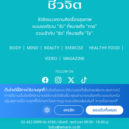
ชีวจิตแนวความคิดเรื่องสุขภาพ
แบบองค์รวม "ชีว" ที่หมายถึง "กาย"
รวมเข้ากับ "จิต" ที่หมายถึง "ใจ"
BODY
MIND
BEAUTY
EXERCISE
HEALTHY FOOD
VIDEO
MAGAZINE
FOLLOW ON
เว็บไซต์นี้มีการใช้งานคุกกี้
เว็บไซต์ของเราใช้งานคุกกี้เพื่อช่วยเพิ่มประสบการณ์
สนใจลงโฆษณากับเว็บไซต์
การใช้งานเว็บไซต์ให้สามารถใช้งานได้ดียิ่งขึ้น คุณสามารถเลือกที่จะยอมรับหรือ
ปฏิเสธการใช้งานคุกกี้ได้ง่ายๆ โดยการดูรายละเอียดเพิ่มเติมที่ “การตั้งค่าคุกกี้”
Tel : 085 661 4629 / (จันทร์ - ศุกร์ เวลา 09.00 - 18.00 น)
cheewajitmedia@gmail.com
ยกเลิก
ยอมรับทั้งหมด
ติดต่อแจ้งปัญหาหรือร้องเรียน
02-422-9999 ต่อ 4180 / (จันทร์ - ศุกร์ เวลา 09.00 - 18.00 น)
bdcx@amarin.co.th