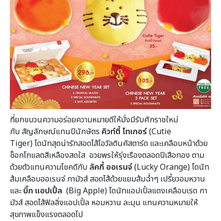
ที่ยกขบวนความอร่อยความหมายดีให้มั่งมีรับศักราชใหม่
กับ สัญลักษณ์แทนปีนักษัตร
คิวท์ตี้ ไทเกอร์
(Cutie
Tiger) โดนัทสุดน่ารักสอดไส้โอวัลตินคัสตาร์ด และเคลือบหน้าด้วย
ช็อกโกแลตสีเหลืองสดใส อวยพรให้รุ่งเรืองตลอดปีเสือทอง ตาม
ด้วยตัวแทนความโชคดีกับ
ลัคกี้ ออเรนจ์
(Lucky Orange) โดนัท
ส้มเคลือบออเรนจ์ กามัวส์ สอดไส้ด้วยแยมส้มฉ่ำๆ เปรี้ยวอมหวาน
และ
บิ๊ก แอปเปิ้ล
(Big Apple) โดนัทแอปเปิ้ลแดงเคลือบเรด กา
มัวส์ สอดไส้ฟิลลิ่งแอปเปิ้ล หอมหวาน ละมุน แทนความหมายให้
สุขภาพแข็งแรงตลอดไป