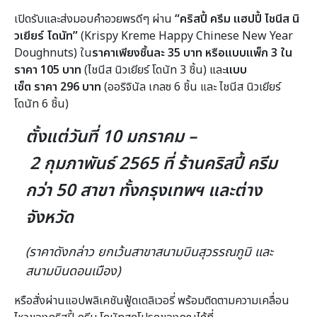
เปิดรับและส่งมอบคำอวยพรดีๆ ผ่าน
“คริสปี้ ครีม แฮปปี้ ไชนีส นิ
วเยียร์ โดนัท”
(Krispy Kreme Happy Chinese New Year
Doughnuts) ใน
ราคาเพียงชิ้นละ 35 บาท หรือแบบแพ็ก 3 ใน
ราคา 105 บาท
(ไชนีส นิวเยียร์ โดนัท 3 ชิ้น) และ
แบบ
เซ็ต
ราคา 296 บาท
(ออริจินัล เกลซ 6 ชิ้น และ ไชนีส นิวเยียร์
โดนัท 6 ชิ้น)
ตั้งแต่วันที่ 10 มกราคม –
2 กุมภาพันธ์ 2565 ที่ ร้านคริสปี้ ครีม
กว่า 50 สาขา ทั้งกรุงเทพฯ และต่าง
จังหวัด
(ราคาดังกล่าว ยกเว้นสาขาสนามบินสุวรรณภูมิ และ
สนามบินดอนเมือง)
หรือสั่งผ่านแอปพลิเคชันฟู้ดเดลิเวอรี่ พร้อมติดตามความเคลื่อน