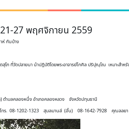
์ 21-27 พฤศจิกายน 2559
าห์ กันบ้าง
โภ ที่วัดปลายนา นำปฏิบัติโดยพระอาจารย์โกศิล ปริปุณฺโณ เหมาะสำหรับค
นา) ตำบลคลองหนึ่ง อำเภอคลองหลวง จังหวัดปทุมธานี
 โทร. 08-1202-1323 สุมลมานล์ (อั๋น) 08-1642-7928 คุณลลยา