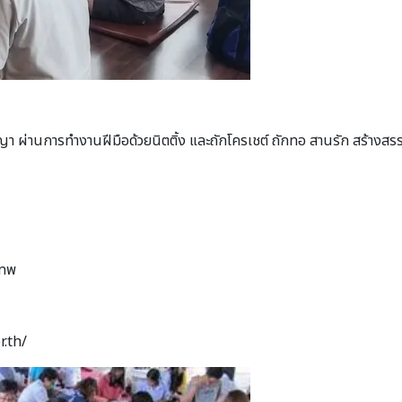
ญา ผ่านการทำงานฝีมือด้วยนิตติ้ง และถักโครเชต์ ถักทอ สานรัก สร้า
เทพ
r.th/