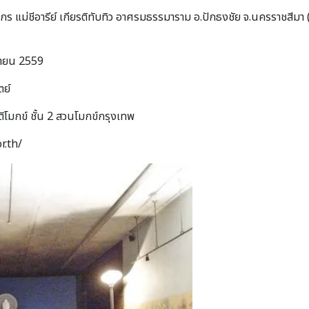
กร แม่ชีอารีย์ เกียรติทับทิว อาศรมธรรมาราม อ.ปักธงชัย จ.นครราชสีมา ( 
ิกายน 2559
ตย์
ิโมกข์ ชั้น 2 สวนโมกข์กรุงเทพ
r.th/