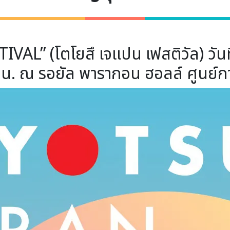
L” (โตโยสึ เจแปน เฟสติวัล) วันท
 น. ณ รอยัล พารากอน ฮอลล์ ศูนย์