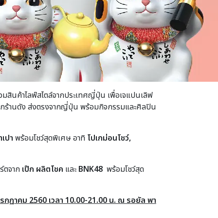
สินค้าไลฟ์สไตล์จากประเทศญี่ปุ่น เพื่อเจแปนเลิฟ
จากร้านดัง ส่งตรงจากญี่ปุ่น พร้อมกิจกรรมและศิลปิน
ป่าเปา
พร้อมโชว์สุดพิเศษ อาทิ
โปเกม่อนโชว์,
ิร์ตจาก
เป๊ก ผลิตโชค
และ
BNK48
พร้อมโชว์สุด
0 กรกฏาคม 2560 เวลา 10.00-21.00 น. ณ รอยัล พา