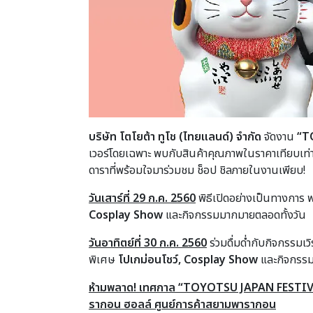
บริษัท โตโยต้า ทูโช (ไทยแลนด์) จำกัด
จัดงาน
“
T
เวอร์โดยเฉพาะ พบกับสินค้าคุณภาพในราคาเทียบเท่าแล
ดาราที่พร้อมใจมาร่วมชม ช็อป ชิลภายในงานเพียบ!
วันเสาร์ที่ 29 ก.ค. 2560
พิธีเปิดอย่างเป็นทางการ 
Cosplay Show
และกิจกรรมมากมายตลอดทั้งวัน
วันอาทิตย์ที่ 30 ก.ค. 2560
ร่วมดื่มด่ำกับกิจกรรมเ
พิเศษ
โปเกม่อนโชว์,
Cosplay Show
และกิจกรรม
ห้ามพลาด
! เทศกาล “TOYOTSU JAPAN FESTIVAL” (
รากอน ฮอลล์ ศูนย์การค้าสยามพารากอน