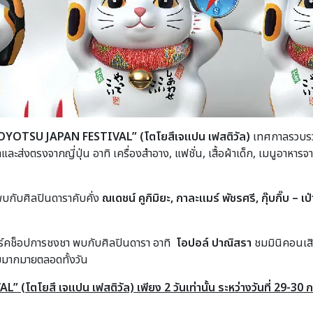
OYOTSU JAPAN FESTIVAL” (โตโยสึเจแปน เฟสติวัล)
เทศกาลรวบรวม
ะส่งตรงจากญี่ปุ่น อาทิ เครื่องสำอาง, แฟชั่น, เสื้อผ้าเด็ก, เมนูอาหาร
พบกับศิลปินดาราคับคั่ง
ณเดชน์ คูกิมิยะ
, กาละแมร์ พัชรศรี, กุ๊บกิ๊บ – เ
วิร์คช็อปการชงชา พบกับศิลปินดารา อาทิ
โอปอล์ ปาณิสรา
ชมมินิคอนเส
มากมายตลอดทั้งวัน
โตโยสึ เจแปน เฟสติวัล) เพียง 2 วันเท่านั้น ระหว่างวันที่ 29-3