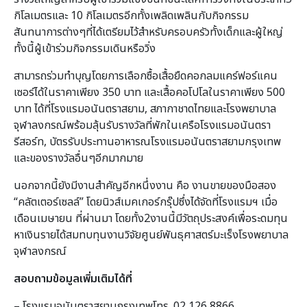
กิโลเมตรและ 10 กิโลเมตรอีกทั้งเพลิดเพลินกับกิจกรรม
สันทนาการต่างๆที่ได้เตรียมไว้สำหรับครอบครัวทั้งเด็กและผู้ใหญ่
ทั้งนี้ผู้เข้าร่วมกิจกรรมเดินหรือวิ่ง
สามารถร่วมทำบุญโดยการเลือกซื้อเสื้อยืดคอกลมแคร์ฟอร์แคน
เซอร์ได้ในราคาเพียง 350 บาท และเสื้อคอโปโลในราคาเพียง 500
บาท ได้ที่โรงแรมอนันตราสยาม, สภากาชาดไทยและโรงพยาบาล
จุฬาลงกรณ์พร้อมลุ้นรับรางวัลที่พักในเครือโรงแรมอนันตรา
รีสอร์ท, บัตรรับประทานอาหารณโรงแรมอนันตราสยามกรุงเทพ
และของรางวัลอื่นๆอีกมากมาย
นอกจากนี้ยังมีงานสำคัญอีกหนึ่งงาน คือ งานขายของมือสอง
“คลัตเตอร์เซลล์” โดยนิวส์เมคเกอร์กรุ๊ปซึ่งได้จัดที่โรงแรมฯ เมื่อ
เดือนเมษายน ที่ผ่านมา โดยทั้ง2งานนี้มีวัตถุประสงค์เพื่อระดมทุน
หาเงินรายได้สมทบทุนงานวิจัยศูนย์พันธุศาสตร์มะเร็งโรงพยาบาล
จุฬาลงกรณ์
สอบถามข้อมูลเพิ่มเติมได้ที่
– โรงแรมอนันตราสยามกรุงเทพโทร. 02 126 8866