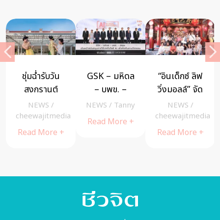
เราเป็นคนที่
Netflix เปิด
บอกรักคุณแม่
กลัวการ
ตัว “Sea of
ด้วย เมนูข้าว
เปลี่ยนแปลง
Love”
อินทรีย์ พิเศษ
MIND
/
NEWS
/
NEWS
/
A
ไม่กล้าออก
แอนิเมชัน
พร้อมโปรโมชั่
a
cheewajitmedia
cheewajitmedia
Cuisine
จากคอมฟอร์ต
สำหรับเด็กวัย
นรับฟรี ข้าว
Read More +
Read More +
Read More +
โซนหรือเปล่า?
ก่อนเข้าเรียน
มาบุญครอง
ฝีมือคนไทย
เรื่องแรก! ไป
ไกลทั่วโลก