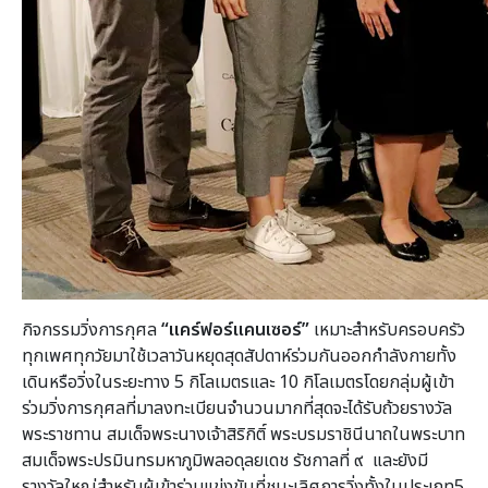
กิจกรรมวิ่งการกุศล
“แคร์ฟอร์แคนเซอร์”
เหมาะสำหรับครอบครัว
ทุกเพศทุกวัยมาใช้เวลาวันหยุดสุดสัปดาห์ร่วมกันออกกำลังกายทั้ง
เดินหรือวิ่งในระยะทาง 5 กิโลเมตรและ 10 กิโลเมตรโดยกลุ่มผู้เข้า
ร่วมวิ่งการกุศลที่มาลงทะเบียนจำนวนมากที่สุดจะได้รับถ้วยรางวัล
พระราชทาน สมเด็จพระนางเจ้าสิริกิติ์ พระบรมราชินีนาถในพระบาท
สมเด็จพระปรมินทรมหาภูมิพลอดุลยเดช รัชกาลที่ ๙ และยังมี
รางวัลใหญ่สำหรับผู้เข้าร่วมแข่งขันที่ชนะเลิศการวิ่งทั้งในประเภท5