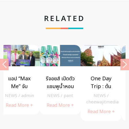
RELATED
One Day
ออเนอร์ เผย
พรุ ณ ตรีสรา
Trip : ต้น
ไอเท็มเด็ด ตัว
รีสอร์ท ใน
จามจุรียักษ์ –
ช่วยเก็บภาพ
เครือ มนทาระ
NEWS
/
NEWS
/
A
NEWS
/
A
วัดถ้ำเสือ ที่
แบบจุกๆ ได้
ประดับ 1 ดาว
cheewajitmedia
Cuisine
Cuisine
เที่ยว
ครบหมดทั้ง 3
มิชลิน แห่ง
Read More +
Read More +
Read More +
กาญจนบุรี
มุมมอง !!
แรกและแห่ง
แลนมาร์ค
เดียวในภูเก็ต