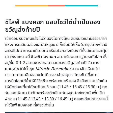
ซีไลฟ์ แบงคอก มอบโชว์ใต้น้ำเป็นของ
ขวัญส่งท้ายปี
เข้าเดือนธันวาคมแล้ว ไม่ว่ามองไปทางไหน ลมหนาวและบรรยากาศ
แห่งการเฉลิมฉลองและวันหยุดยาว ก็เริ่มมีให้เห็นในกรุงเทพฯ จะมี
อะไรดีไปกว่าการมาเที่ยวอควาเรี่ยมใจกลางเมือง ที่ทั้งสะดวกและคุ้ม
ค่า เพราะหนาวนี้
ซีไลฟ์ แบงคอก
อควาเรียมมาตรฐานระดับโลก ตั้ง
อยู่ชั้น บี 1-2 สยามพารากอน มอบของขวัญส่งท้ายปี จัด
การ
แสดงโชว์ใต้น้ำชุด
Miracle December
อาณาจักรเงือกใน
บรรยากาศเฉลิมฉลองวันเกิดราชาจ้าวสมุทร ‘
ไทรทัน
’ ที่จะมา
เนรมิตโลกใต้น้ำให้มีชีวิตชีวา พร้อมดนตรี แสง สี เสียง แบบจัดเต็ม
ให้นักท่องเที่ยวได้ชมวันละ 3 รอบ (11.45 / 13.45 / 15.30 น.) ทุก
วัน และ พิเศษ ในวันเสาร์-อาทิตย์และวันหยุดนักขัตฤกษ์ เพิ่มเป็น
4 รอบ (11.45 / 13.45 / 15.30 / 16.45 น.) ตลอดเดือนธันวาคมนี้
ที่ ซีไลฟ์ แบงคอก ที่เดียวเท่านั้น