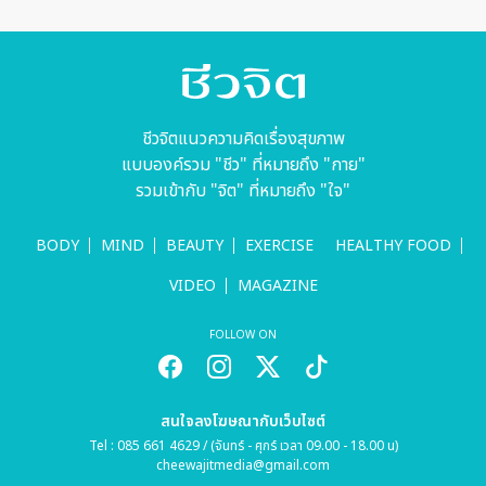
สำคัญที่ห้าม
ภายใต้ปรัชญา
พลาด
‘ปลูก-ดูแล-
เข้าใจ’
ชีวจิตแนวความคิดเรื่องสุขภาพ
แบบองค์รวม "ชีว" ที่หมายถึง "กาย"
รวมเข้ากับ "จิต" ที่หมายถึง "ใจ"
BODY
MIND
BEAUTY
EXERCISE
HEALTHY FOOD
VIDEO
MAGAZINE
FOLLOW ON
สนใจลงโฆษณากับเว็บไซต์
Tel : 085 661 4629 / (จันทร์ - ศุกร์ เวลา 09.00 - 18.00 น)
cheewajitmedia@gmail.com