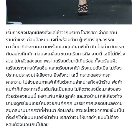
เริ่ม
ภารกิจปลุกเมือง
ตั้งแต่เช้าจากบริษัท โอสถสภา จำกัด ย่าน
รามคำแหง ก่อนล้อหมุน
เจนี่
พร้อมด้วย ผู้บริหาร
คุณวรรณิ
ภา
ขึ้นเวทีประกาศความพร้อมเอาฤกษ์เอาชัยในวันจำหน่ายวันแรก
กันอย่างคึกคัก ก่อนจะเคลื่อนขบวนเริ่มภารกิจ งานนี้
เจนี่
ไม่มีห่วง
สวย ไม่กลัวแสงแดด เพราะเตรียมตัวมาดีเกินร้อย ทั้งเตรียมผิว
เตรียมร่างกายให้สดชื่น และเตรียมใจให้ร่าเริงแบบดับเบิล ไม่ต้อง
ประคบประหงมให้เสียงาน ยิ่งจังหวะ
เจนี่
กระโดดลงจากรถ
คาราวาน ไปส่งมอบกาแฟให้กับตัวแทนจำหน่ายถึงหน้าร้าน พ่อค้า
แม่ค้าก็เกิดอาการตื่นเต้นกันเป็นแถบ ไม่คิดว่าจะเจนี่จะมาส่งของ
ด้วยตัวเองแบบนี้ เหล่าแฟนคลับ ลูกค้า และชาวบ้านใกล้เคียงต่าง
มามุงดูพรีเซนเตอร์คนสวยกันคึกคัก บรรยากาศเลยดับเบิลความ
สนุกสนานมากกว่าที่ผ่านมา ก่อนกลับ สาวเจนี่ยังฝากลายเซ็นเป็น
ที่ระลึกไว้ที่แบนเนอร์หน้าร้าน เรียกว่าเจิมให้ขายดีๆ แบบไม่ต้อง
หลับต้องนอนกันไปเลย