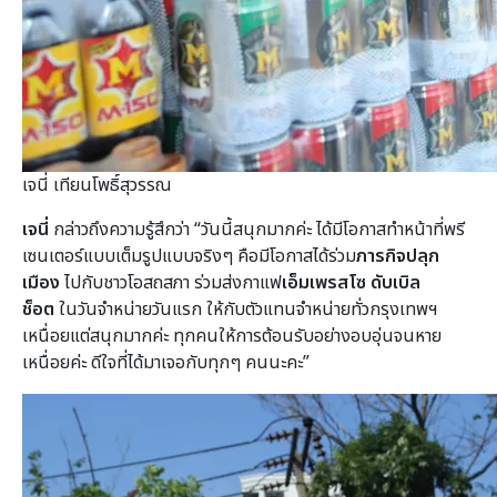
เจนี่ เทียนโพธิ์สุวรรณ
เจนี่
กล่าวถึงความรู้สึกว่า “วันนี้สนุกมากค่ะ ได้มีโอกาสทำหน้าที่พรี
เซนเตอร์แบบเต็มรูปแบบจริงๆ คือมีโอกาสได้ร่วม
ภารกิจปลุก
เมือง
ไปกับชาวโอสถสภา ร่วมส่งกาแฟ
เอ็มเพรสโซ ดับเบิล
ช็อต
ในวันจำหน่ายวันแรก ให้กับตัวแทนจำหน่ายทั่วกรุงเทพฯ
เหนื่อยแต่สนุกมากค่ะ ทุกคนให้การต้อนรับอย่างอบอุ่นจนหาย
เหนื่อยค่ะ ดีใจที่ได้มาเจอกับทุกๆ คนนะคะ”