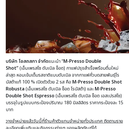
บริษัท โอสถสภา จำกัด
แนะนำ “
M-Presso Double
Shot”
(เอ็มเพรสโซ ดับเบิล ช็อต) กาแฟปรุงสำเร็จพร้อมดื่มใหม่
ล่าสุด หอมเข้มเต็มรสชาติแบบดับเบิล จากกาแฟคั่วบดสายพันธุ์โร
บัสต้าแท้ 100 % เปิดตัวด้วย 2 รส คือ
M-Presso Double Shot
Robusta
(เอ็มเพรสโซ ดับเบิล ช็อต โรบัสต้า) และ
M-Presso
Double Shot Espresso
(เอ็มเพรสโซ ดับเบิล ช็อต เอสเปรสโซ)
บรรจุในรูปแบบกระป๋องปริมาณ 180 มิลลิลิตร ราคากระป๋องละ 15
บาท
วางจำหน่ายแล้ววันนี้ที่ร้านค้าตัวแทนจำหน่ายทั่วประเทศ ติดตามราย
ละเอียดเพิ่มเติมและกิจกรรมต่างๆ ของผลิตภัณฑ์ได้