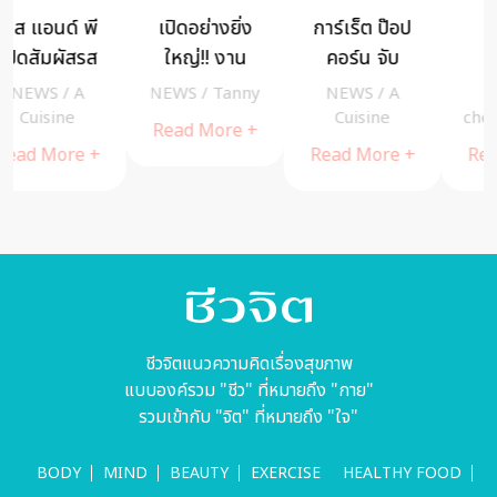
Healthy
ฉลองเทศกาล
“CC
Lung
ตรุษจีน
DOUBLE O”
a ส่ง
Thailand
ต้อนรับปีหมูไป
ครีเอท
NEWS
/
NEWS
/
A
NEWS
/
Tanny
เดินหน้าสร้าง
กับ ออเนอร์
“RACCOOL”
cheewajitmedia
Cuisine
Read More +
ความเข้าใจโรค
ฮีโร่สายคูลที่จะ
Read More +
Read More +
หอบหืด และ
ชวนทุกคนมาส
โรคปอดอุดกั้น
นุกกับแฟชั่น
เรื้อรัง
และไลฟ์สไตล์
ในทุกรูปแบบ
ชีวจิตแนวความคิดเรื่องสุขภาพ
แบบองค์รวม "ชีว" ที่หมายถึง "กาย"
รวมเข้ากับ "จิต" ที่หมายถึง "ใจ"
BODY
MIND
BEAUTY
EXERCISE
HEALTHY FOOD