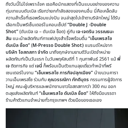
ถึงวันนี้ไม่ใช่เพราะโชค เธอคือนักแสดงที่เป็นแบบอย่างของความ
ทุ่มเทแบบดับเบิล เรียกว่ายกกำลังสองของคนอื่น นี่คือเคล็ดลับ
ความสำเร็จที่เธอพร้อมแบ่งปัน จนล่าสุดไปเข้าตาบริษัทใหญ่ ได้รับ
เลือกเป็นพรีเซ็นเตอร์ในคอนเซ็ปต์
“
Double J -Double
Shot”
(ดับเบิล เจ – ดับเบิล ช็อต) คู่กับ
เจ
-เจตริน วรรณธนะ
สิน
แนะนำผลิตภัณฑ์กาแฟปรุงสำเร็จพร้อมดื่ม
“เอ็มเพรสโซ
ดับเบิล ช็อต”
(
M-Presso Double Shot)
แบรนด์ใหม่จาก
บริษัท โอสถสภา จำกัด
มาถึงฤกษ์งามยามดีวันเปิดจำหน่าย
ผลิตภัณฑ์เป็นวันแรก ในวันพฤหัสบดีที่ 1 กุมภาพันธ์ 2561 แม้
พี่
เจ
ติดภารกิจ แต่
เจนี่
ก็พร้อมเป็นตัวแทนลุยเดี่ยวทำหน้าที่พรี
เซนเตอร์ในงาน
“เอ็มเพรสโซ ภารกิจปลุกเมือง”
นำขบวนคารา
วานเอ็มเพรสโซ ร่วมกับ
คุณวรรณิภา ภักดีบุตร
กรรมการผู้จัดการ
ใหญ่ คณะผู้บริหารและพนักงานชาวโอสถสภากว่า 300 คน ออก
ตะลุยส่งผลิตภัณฑ์
“เอ็มเพรสโซ ดับเบิล ช็อต”
ให้ถึงมือบรรดา
ร้านค้าตัวแทนจำหน่ายทั่วกรุงเทพฯ ด้วยมือของเธอเอง