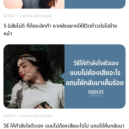
MIND
/
cheewajitmedia
5 นิสัยไม่ดี ที่ต้องเลิกทำ หากยังอยากให้ชีวิตก้าวต่อไปข้าง
หน้า
MIND
/
cheewajitmedia
วิธี ให้กำลังใจตัวเอง แบบไม่ต้องเสียอะไรไป แถมได้คืนกลับมา