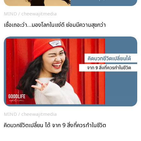
MIND
/
cheewajitmedia
เชื่อเถอะว่า…มองโลกในแง่ดี ย่อมมีความสุขกว่า
MIND
/
cheewajitmedia
คิดบวกชีวิตเปลี่ยน ได้ จาก 9 สิ่งที่ควรทำในชีวิต