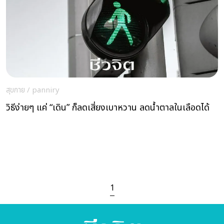
สุขกาย
/
panniry
วิธีง่ายๆ แค่ “เดิน” ก็ลดเสี่ยงเบาหวาน ลดน้ำตาลในเลือดได้
1