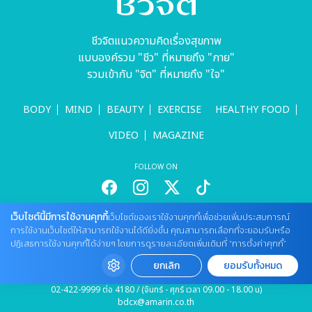
ชีวจิตแนวความคิดเรื่องสุขภาพ
แบบองค์รวม "ชีว" ที่หมายถึง "กาย"
รวมเข้ากับ "จิต" ที่หมายถึง "ใจ"
BODY
MIND
BEAUTY
EXERCISE
HEALTHY FOOD
VIDEO
MAGAZINE
FOLLOW ON
เว็บไซต์นี้มีการใช้งานคุกกี้
เว็บไซต์ของเราใช้งานคุกกี้เพื่อช่วยเพิ่มประสบการณ์
สนใจลงโฆษณากับเว็บไซต์
การใช้งานเว็บไซต์ให้สามารถใช้งานได้ดียิ่งขึ้น คุณสามารถเลือกที่จะยอมรับหรือ
Tel : 085 661 4629 / (จันทร์ - ศุกร์ เวลา 09.00 - 18.00 น)
ปฏิเสธการใช้งานคุกกี้ได้ง่ายๆ โดยการดูรายละเอียดเพิ่มเติมที่ “การตั้งค่าคุกกี้”
cheewajitmedia@gmail.com
ยกเลิก
ยอมรับทั้งหมด
ติดต่อแจ้งปัญหาหรือร้องเรียน
02-422-9999 ต่อ 4180 / (จันทร์ - ศุกร์ เวลา 09.00 - 18.00 น)
bdcx@amarin.co.th