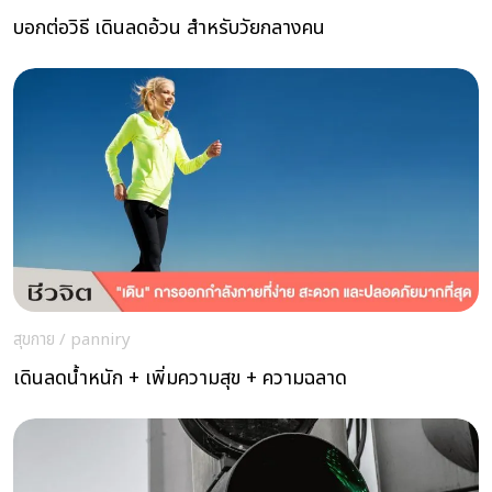
บอกต่อวิธี เดินลดอ้วน สำหรับวัยกลางคน
สุขกาย
/
panniry
เดินลดน้ำหนัก + เพิ่มความสุข + ความฉลาด