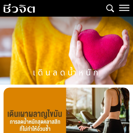
Skip
to
content
เดินลดน้ำหนัก