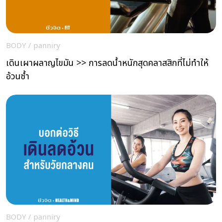
BODY
/
panniry
เดินเผาผลาญไขมัน >> การลดน้ำหนักสุดคลาสสิกที่ไม่ทำให้
อ้วนซ้ำ
BODY
/
panniry