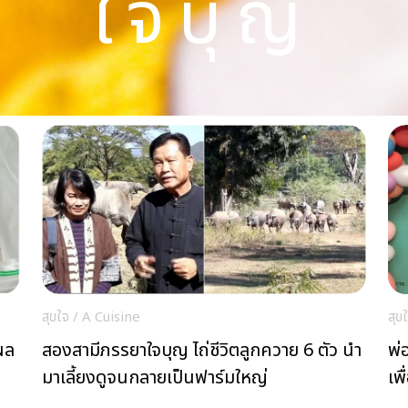
ใจบุญ
สุขใจ
/
A Cuisine
สุข
ผล
สองสามีภรรยาใจบุญ ไถ่ชีวิตลูกควาย 6 ตัว นำ
พ่
มาเลี้ยงดูจนกลายเป็นฟาร์มใหญ่
เพ