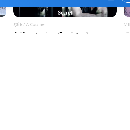
สุขใจ
/
A Cuisine
MI
ธา
ถ้ามีโอกาสเราต้อง “คืนกลับ” สู่สังคม บอย
เฉิ
พิษณุ นิ่มสกุล
รา
สุขใจ
/
A Cuisine
NE
ขาย
ชกมวยไม่หวังรวย ไทสัน ฟิวรี แชมป์มวย
ฮอ