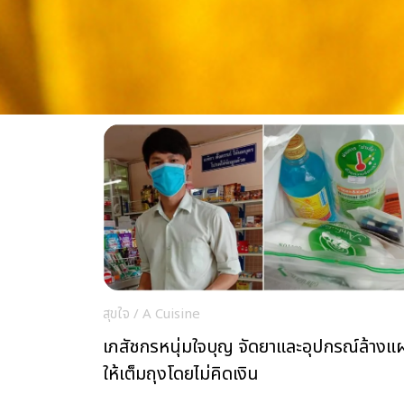
สุขใจ
/
A Cuisine
เภสัชกรหนุ่มใจบุญ จัดยาและอุปกรณ์ล้างแ
ให้เต็มถุงโดยไม่คิดเงิน