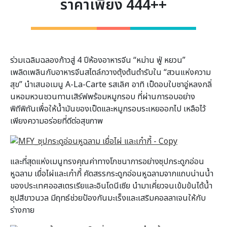
ราคาเพียง 444++
ร่วมเฉลิมฉลองก้าวสู่ 4 ปีห้องอาหารจีน “หม่าน ฟู่ หยวน”
เพลิดเพลินกับอาหารจีนสไตล์
กวางตุ้งต้นตำรับใน “สวนแห่งความ
สุข” นำเสนอเมนู A-La-Carte รสเลิศ อาทิ เป็ดอบใบชาอู่หลงกลิ่
นหอมหวนชวนทานเสิร์ฟพร้อมหมู
กรอบ ที่ผ่านการอบอย่าง
พิถีพิถันเพื่
อให้น้ำมันของเป็ดและหมู
กรอบระเหยออกไป เหลือไว้
เพียงความอร่อยที่ดีต่
อสุขภาพ
และที่สุดแห่งเมนูทรงคุณค่
าทางโภชนาการอย่างซุปกระดูกอ่
อน
หูฉลาม เยื่อไผ่และเก๋ากี้ คัดสรรกระดูกอ่อนหูฉลามจากแถบน่
านน้ำ
ของประเทศออสเตรเรียและอิ
นโดนีเซีย นำมาเคี่ยวจนเข้มข้นได้น้ำ
ซุปสี
ขาวนวล มีฤทธ์ช่วยป้องกันมะเร็งและเสริ
มคอลลาเจนให้กับ
ร่างกาย