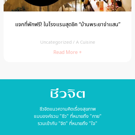
แจกที่พักฟรี! ในโรงแรมสุดชิค “บ้านพระยาจ่าแสน”
Uncategorized
/
A Cuisine
Read More +
ชีวจิตแนวความคิดเรื่องสุขภาพ
แบบองค์รวม "ชีว" ที่หมายถึง "กาย"
รวมเข้ากับ "จิต" ที่หมายถึง "ใจ"