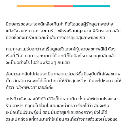
นิตยสารของเราโชคดีเหลือเกินค่ะ ที่ได้ไอดอลผู้รักสุขภาพอย่าง
แท้จริง อย่างคุณ
กาละแมร์ – พัชรศรี เบญจมาศ
พิธีกรและคอลัม
นิสต์ชื่อดังมาร่วมบอกเล่าเส้นทางการดูแลสุขภาพของเธอ
คุณกาละแมร์บอกว่า จะเริ่มดูแลตัวเองให้หุ่นสวยสุขภาพดีได้ ต้อง
เริ่มที่ “ใจ” ก่อน และหากทำได้จากนี้ก็ไม่มีอะไรมาหยุดคุณอีกแล้ว …
จะเป็นอย่างไร ไปอ่านพร้อมๆ กันเลย
ย้อนเวลากลับไปก่อนจะเป็นกาละแมร์เวอร์ชั่นปัจจุบันที่ใส่ใจสุขภาพ
นั้น ฉันสามารถพูดได้เต็มปากว่าใช้ชีวิตสุดเหวี่ยง กินดะไปหมด ขอใช้
คำว่า
“ชีวิตพินาศ”
เลยล่ะค่ะ
อะไรที่ว่าต้องลองให้ได้ในชีวิตก็ไปหามากิน ทั้งบุฟเฟ่ต์ตามโรงแรม
ร้านอาหาร ที่อุดมไปด้วยไขมันและน้ำตาล เรียกได้ว่า ฉันจะกิน
เหมือนไม่มีวันพรุ่งนี้ ตอนนั้นอายุแค่เลขสองกว่าๆ ยังไม่ได้
ตระหนักถึงผลที่ตามมาเท่าไหร่ จนกระทั่งร่างกายตัวเองเริ่มงอแง