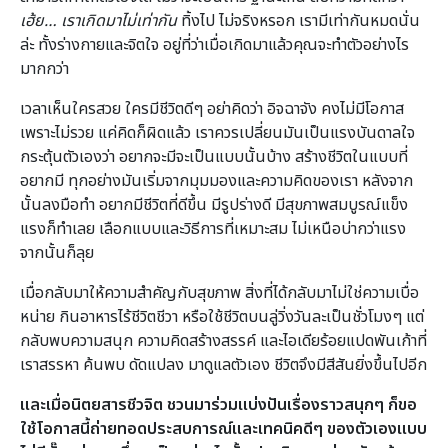
เฮ้ย… เราเกิดมาไม่เท่ากัน
ทิ้งไป ไม่จริงหรอก เรามีเท่ากันหมดนั่น
ล่ะ ทั้งร่างกายและจิตใจ อยู่ที่ว่าเมื่อเกิดมาแล้วคุณจะทำตัวอย่างไร
มากกว่า
เวลาเห็นใครสวย ใครมีชีวิตดีๆ อย่าคิดว่า อิจฉาจัง คงไม่มีโอกาส
เพราะไม่รวย แค่คิดก็ผิดแล้ว เราควรเปลี่ยนมันเป็นแรงบันดาลใจ
กระตุ้นตัวเองว่า อยากจะมีจะเป็นแบบนั้นบ้าง สร้างชีวิตในแบบที่
อยากมี ทุกอย่างมันเริ่มจากมุมมองและความคิดของเรา หลังจาก
นั้นลงมือทำ อยากมีชีวิตที่ดีขึ้น มีรูปร่างดี มีสุขภาพสมบูรณ์แข็ง
แรงก็ทำเลย เลือกแบบและวิธีการที่เหมาะสม ไม่เหนือบ่ากว่าแรง
จากนั้นก็ลุย
เมื่อกลับมาให้ความสำคัญกับสุขภาพ สิ่งที่ได้กลับมาไม่ใช่ความเบื่อ
หน่าย กินอาหารไร้ชีวิตชีวา หรือใช้ชีวิตบนลู่วิ่งวันละเป็นชั่วโมงๆ แต่
กลับพบความสนุก ความคิดสร้างสรรค์ และไอเดียร้อยแปดพันเก้าที่
เราสรรหา ค้นพบ ดัดแปลง มาดูแลตัวเอง ชีวิตจึงมีสีสันยิ่งขึ้นไปอีก
และเมื่อนิตยสารชีวจิต ชวนมาร่วมแบ่งปันเรื่องราวสนุกๆ ก็ขอ
ใช้โอกาสนี้ถ่ายทอดประสบการณ์และเทคนิคดีๆ ของตัวเองแบบ