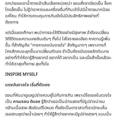
ตกบ่ายขอเอาน้ำตาลเข้าเส้นเลือดหน่อยน่า ชอบสั่งชาเขียวเย็น ช็อค
โกแล็ตเย็น ไม่รู้ว่าอาหารและเครื่องดื่มที่กินเข้าไปมีน้ำตาลมากน้อย
แค่ไหน ทำให้การควบคุมการกินยังไม่มีประสิทธิภาพอย่างที่
ต้องการ
แต่เมื่อลองศึกษา พบว่าการจะใช้ชีวิตอย่างมีสุขภาพ จำต้องเปลี่ยน
วิถีชีวิตและความเคยชินเดิมๆ ทิ้งไป ใส่ใจรายละเอียด หาความรู้เพิ่ม
ขึ้น ที่สำคัญคือ “การหาแรงบันดาลใจ” สำคัญมากๆ เพราะการที่
ใครสักคนจะลุกขึ้นมาเปลี่ยนตัวเอง จำเป็นต้องมีแรงผลักดันบาง
อย่างที่ทำให้เรารู้สึกอยากมี อยากได้ อยากเป็น และเมื่อสำเร็จแล้วจะ
ทำให้เราสุขทั้งกาย สุขทั้งใจ
INSPIRE MYSELF
แรงบันดาลใจ เริ่มที่ตัวเอง
ตอนที่หันมาดูแลรูปร่างควบคู่ไปกับการกิน เพราะมีไอดอลในดวงใจ
เป็น
คาเมรอน ดิแอซ
รู้สึกว่าเธอเป็นนักแสดงที่มีรูปร่างน่าชม
กล้ามเนื้อสวย สัดส่วนดีไปหมด ทั้งยังเป็นดาราสาวที่เรามักจะเห็น
เธอสวมชุดว่ายน้ำบ่อยๆ ทำให้รู้สึกว่าอยากจะมีรูปร่างสวยๆ แบบนั้น