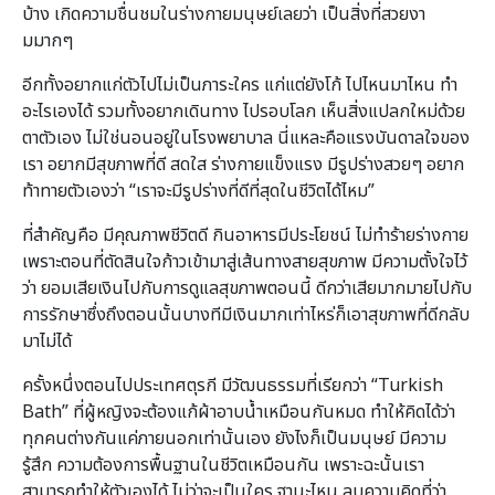
บ้าง เกิดความชื่นชมในร่างกายมนุษย์เลยว่า เป็นสิ่งที่สวยงา
มมากๆ
อีกทั้งอยากแก่ตัวไปไม่เป็นภาระใคร แก่แต่ยังโก้ ไปไหนมาไหน ทำ
อะไรเองได้ รวมทั้งอยากเดินทาง ไปรอบโลก เห็นสิ่งแปลกใหม่ด้วย
ตาตัวเอง ไม่ใช่นอนอยู่ในโรงพยาบาล นี่แหละคือแรงบันดาลใจของ
เรา อยากมีสุขภาพที่ดี สดใส ร่างกายแข็งแรง มีรูปร่างสวยๆ อยาก
ท้าทายตัวเองว่า “เราจะมีรูปร่างที่ดีที่สุดในชีวิตได้ไหม”
ที่สำคัญคือ มีคุณภาพชีวิตดี กินอาหารมีประโยชน์ ไม่ทำร้ายร่างกาย
เพราะตอนที่ตัดสินใจก้าวเข้ามาสู่เส้นทางสายสุขภาพ มีความตั้งใจไว้
ว่า ยอมเสียเงินไปกับการดูแลสุขภาพตอนนี้ ดีกว่าเสียมากมายไปกับ
การรักษาซึ่งถึงตอนนั้นบางทีมีเงินมากเท่าไหร่ก็เอาสุขภาพที่ดีกลับ
มาไม่ได้
ครั้งหนึ่งตอนไปประเทศตุรกี มีวัฒนธรรมที่เรียกว่า “Turkish
Bath” ที่ผู้หญิงจะต้องแก้ผ้าอาบน้ำเหมือนกันหมด ทำให้คิดได้ว่า
ทุกคนต่างกันแค่ภายนอกเท่านั้นเอง ยังไงก็เป็นมนุษย์ มีความ
รู้สึก ความต้องการพื้นฐานในชีวิตเหมือนกัน เพราะฉะนั้นเรา
สามารถทำให้ตัวเองได้ ไม่ว่าจะเป็นใคร ฐานะไหน ลบความคิดที่ว่า