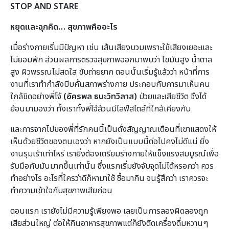
STOP AND STARE
หยุดและฉุกคิด… สุขภาพคืออะไร
เมื่อร่างกายเริ่มมีปัญหา เช่น เส้นเสียงบวมเพราะใช้เสียงเยอะและ
ไม่ยอมพัก ส่วนผลการตรวจสุขภาพออกมาพบว่า ไขมันสูง น้ำตาล
สูง ผิวพรรณไม่สดใส ขับถ่ายยาก ตอนนั้นเริ่มรู้แล้วว่า หน้าที่การ
งานที่เราทำกำลังบีบคั้นสภาพร่างกาย ประกอบกับการมาเห็นคน
ใกล้ชิดอย่างพี่โจ้
(อัครพล ธนะวิทวิลาส)
ป่วยและเสียชีวิต จึงได้
ย้อนมามองว่า ทั้งเราทั้งพี่โจ้ล้วนมีไลฟ์สไตล์ที่ใกล้เคียงกัน
และการจากไปของพี่ที่รักคนนี้เป็นดั่งสัญญาณเตือนที่เขาแสดงให้
เห็นด้วยชีวิตของตนเองว่า หากยังเป็นแบบนี้ต่อไปคงไม่ดีแน่ ยิ่ง
งานรุมเร้าเท่าไหร่ เรายิ่งต้องเตรียมร่างกายให้แข็งแรงสมบูรณ์เพื่อ
รับมือกับมันมากขึ้นเท่านั้น ซึ่งแรกเริ่มยังจับจุดไม่ได้หรอกว่า ควร
ทำอย่างไร อะไรที่ใครว่าดีก็หามาใช้ ซื้อมากิน จนรู้สึกว่า เราควรจะ
ทำความเข้าใจกับสุขภาพเสียก่อน
ตอนแรก เรายังไม่มีความรู้เพียงพอ เลยเป็นการลองผิดลองถูก
เสียส่วนใหญ่ ต่อให้กินอาหารสุขภาพแต่ก็ยังติดเครื่องดื่มหวานๆ