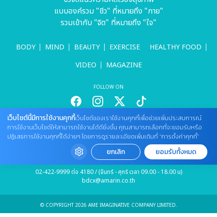
แบบองค์รวม "ชีว" ที่หมายถึง "กาย"
รวมเข้ากับ "จิต" ที่หมายถึง "ใจ"
BODY
MIND
BEAUTY
EXERCISE
HEALTHY FOOD
VIDEO
MAGAZINE
FOLLOW ON
เว็บไซต์นี้มีการใช้งานคุกกี้
เว็บไซต์ของเราใช้งานคุกกี้เพื่อช่วยเพิ่มประสบการณ์
สนใจลงโฆษณากับเว็บไซต์
การใช้งานเว็บไซต์ให้สามารถใช้งานได้ดียิ่งขึ้น คุณสามารถเลือกที่จะยอมรับหรือ
ปฏิเสธการใช้งานคุกกี้ได้ง่ายๆ โดยการดูรายละเอียดเพิ่มเติมที่ “การตั้งค่าคุกกี้”
Tel : 085 661 4629 / (จันทร์ - ศุกร์ เวลา 09.00 - 18.00 น)
cheewajitmedia@gmail.com
ยกเลิก
ยอมรับทั้งหมด
ติดต่อแจ้งปัญหาหรือร้องเรียน
02-422-9999 ต่อ 4180 / (จันทร์ - ศุกร์ เวลา 09.00 - 18.00 น)
bdcx@amarin.co.th
© COPYRIGHT 2026 AME IMAGINATIVE COMPANY LIMITED.