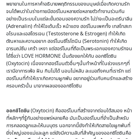
พยายามในการหาคำอธิบายพฤติกรรมของมนุษย์เมื่อเกิดความรัก
จนได้พบว่าในร่างกายมีฮอร์โมนหลายต่อหลายตัวทำงานร่วมกัน
อย่างเป็นระบบในแต่ละขั้นตอนของความรัก ไม่ว่าจะเป็นอะดรีนาลีน
(Adrenalin) ทำให้ใจเต้นเร็ว หน้าแดง ฮอร์โมนเพศทั้ง เทสโทสเท
อโรนและเอสโตรเจน (Testosterone & Estrogen) ทำให้เกิด
ตัณหาและความอยาก ฮอร์โมนซีโรโตนีน (Serotonin) ทำให้เกิด
อารมณ์ซึม เศร้า เหงา แต่ฮอร์โมนที่ถือเป็นพระเอกของความรักจน
ได้ชื่อว่า LOVE HORMONE นั้นต้องยกให้กับ ออกซิโตซิน
(Oxytocin) เนื่องจากฮอร์โมนตัวอื่นๆนั้นทำหน้าที่ในช่วงแรกๆที่
เรามีอาการเพ้อ ฝัน กินไม่ได้ นอนไม่หลับ ละเมอถึงคนที่เรารัก แต่
ฮอร์โมนที่ทำให้เราเกิดความผูกพัน อยากอยู่ร่วมกับคนรักและสร้าง
ครอบครัวนั้น มาจากผลของออกซิโตซิน
ออกซิโตซิน
(Oxytocin) คือฮอร์โมนที่สร้างจากต่อมใต้สมอง หน้า
ที่หลักๆที่รู้กันอย่างแพร่หลายคือ มันเป็นฮอร์โมนที่จำเป็นสำหรับ
การคลอดลูกและให้นมบุตร นอกจากนี้ยังทำให้เกิดสายใยผูกพันที่
ยิ่งใหญ่ของแม่และลูก แต่ยังมีความลับที่สำคัญของออกซิโตซินคือ