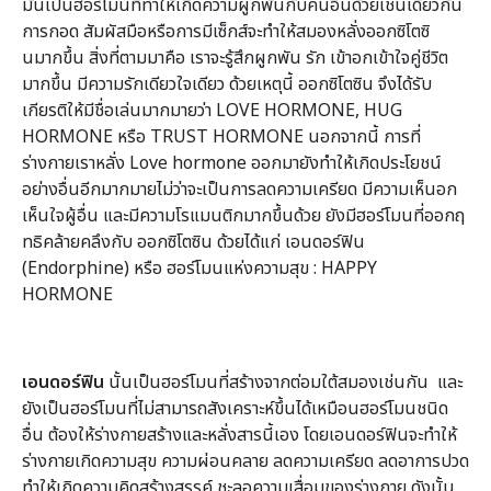
มันเป็นฮอร์โมนที่ทำให้เกิดความผูกพันกับคนอื่นด้วยเช่นเดียวกัน
การกอด สัมผัสมือหรือการมีเซ็กส์จะทำให้สมองหลั่งออกซิโตซิ
นมากขึ้น สิ่งที่ตามมาคือ เราจะรู้สึกผูกพัน รัก เข้าอกเข้าใจคู่ชีวิต
มากขึ้น มีความรักเดียวใจเดียว ด้วยเหตุนี้ ออกซิโตซิน จึงได้รับ
เกียรติให้มีชื่อเล่นมากมายว่า LOVE HORMONE, HUG
HORMONE หรือ TRUST HORMONE นอกจากนี้ การที่
ร่างกายเราหลั่ง Love hormone ออกมายังทำให้เกิดประโยชน์
อย่างอื่นอีกมากมายไม่ว่าจะเป็นการลดความเครียด มีความเห็นอก
เห็นใจผู้อื่น และมีความโรแมนติกมากขึ้นด้วย ยังมีฮอร์โมนที่ออกฤ
ทธิคล้ายคลึงกับ ออกซิโตซิน ด้วยได้แก่ เอนดอร์ฟิน
(Endorphine) หรือ ฮอร์โมนแห่งความสุข : HAPPY
HORMONE
เอนดอร์ฟิน
นั้นเป็นฮอร์โมนที่สร้างจากต่อมใต้สมองเช่นกัน และ
ยังเป็นฮอร์โมนที่ไม่สามารถสังเคราะห์ขึ้นได้เหมือนฮอร์โมนชนิด
อื่น ต้องให้ร่างกายสร้างและหลั่งสารนี้เอง โดยเอนดอร์ฟินจะทำให้
ร่างกายเกิดความสุข ความผ่อนคลาย ลดความเครียด ลดอาการปวด
ทำให้เกิดความคิดสร้างสรรค์ ชะลอความเสื่อมของร่างกาย ดังนั้น