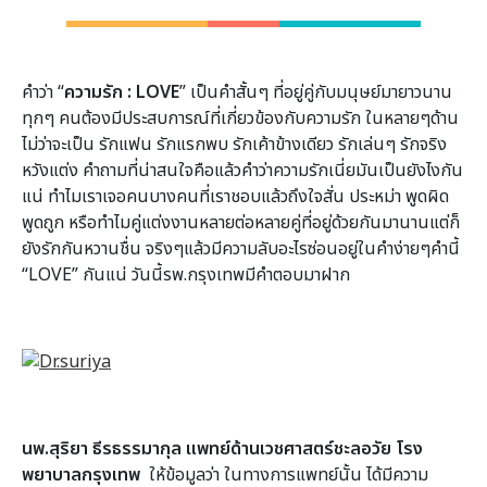
คำว่า “
ความรัก : LOVE
” เป็นคำสั้นๆ ที่อยู่คู่กับมนุษย์มายาวนาน
ทุกๆ คนต้องมีประสบการณ์ที่เกี่ยวข้องกับความรัก ในหลายๆด้าน
ไม่ว่าจะเป็น รักแฟน รักแรกพบ รักเค้าข้างเดียว รักเล่นๆ รักจริง
หวังแต่ง คำถามที่น่าสนใจคือแล้วคำว่าความรักเนี่ยมันเป็นยังไงกัน
แน่ ทำไมเราเจอคนบางคนที่เราชอบแล้วถึงใจสั่น ประหม่า พูดผิด
พูดถูก หรือทำไมคู่แต่งงานหลายต่อหลายคู่ที่อยู่ด้วยกันมานานแต่ก็
ยังรักกันหวานชื่น จริงๆแล้วมีความลับอะไรซ่อนอยู่ในคำง่ายๆคำนี้
“LOVE” กันแน่ วันนี้รพ.กรุงเทพมีคำตอบมาฝาก
นพ.สุริยา ธีรธรรมากุล แพทย์ด้านเวชศาสตร์ชะลอวัย โรง
พยาบาลกรุงเทพ
ให้ข้อมูลว่า ในทางการแพทย์นั้น ได้มีความ