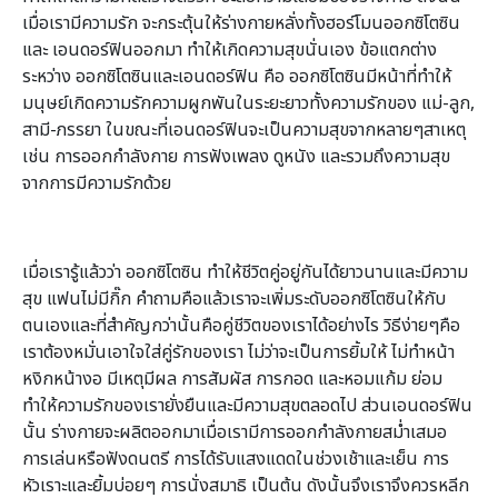
เมื่อเรามีความรัก จะกระตุ้นให้ร่างกายหลั่งทั้งฮอร์โมนออกซิโตซิน
และ เอนดอร์ฟินออกมา ทำให้เกิดความสุขนั่นเอง ข้อแตกต่าง
ระหว่าง ออกซิโตซินและเอนดอร์ฟิน คือ ออกซิโตซินมีหน้าที่ทำให้
มนุษย์เกิดความรักความผูกพันในระยะยาวทั้งความรักของ แม่-ลูก,
สามี-ภรรยา ในขณะที่เอนดอร์ฟินจะเป็นความสุขจากหลายๆสาเหตุ
เช่น การออกกำลังกาย การฟังเพลง ดูหนัง และรวมถึงความสุข
จากการมีความรักด้วย
เมื่อเรารู้แล้วว่า ออกซิโตซิน ทำให้ชีวิตคู่อยู่กันได้ยาวนานและมีความ
สุข แฟนไม่มีกิ๊ก คำถามคือแล้วเราจะเพิ่มระดับออกซิโตซินให้กับ
ตนเองและที่สำคัญกว่านั้นคือคู่ชีวิตของเราได้อย่างไร วิธีง่ายๆคือ
เราต้องหมั่นเอาใจใส่คู่รักของเรา ไม่ว่าจะเป็นการยิ้มให้ ไม่ทำหน้า
หงิกหน้างอ มีเหตุมีผล การสัมผัส การกอด และหอมแก้ม ย่อม
ทำให้ความรักของเรายั่งยืนและมีความสุขตลอดไป ส่วนเอนดอร์ฟิน
นั้น ร่างกายจะผลิตออกมาเมื่อเรามีการออกกำลังกายสม่ำเสมอ
การเล่นหรือฟังดนตรี การได้รับแสงแดดในช่วงเช้าและเย็น การ
หัวเราะและยิ้มบ่อยๆ การนั่งสมาธิ เป็นต้น ดังนั้นจึงเราจึงควรหลีก