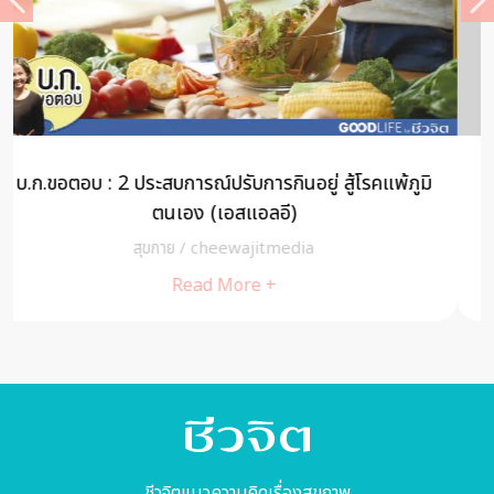
มิ
DOS & DON’TS ช่วยสมองไบรท์ ห่างไกลอัลไซเมอร์
สุขกาย
/
cheewajitmedia
Read More +
ชีวจิตแนวความคิดเรื่องสุขภาพ