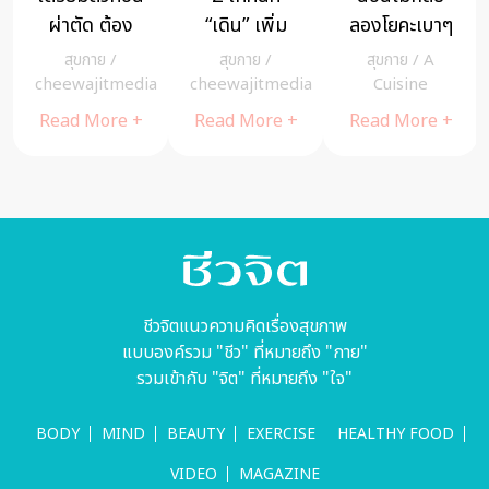
ผ่าตัด ต้อง
“เดิน” เพิ่ม
ลองโยคะเบาๆ
ดูแลตัวเอง
พลังสมอง –
สิ (มีท่า)
สุขกาย
/
สุขกาย
/
สุขกาย
/
A
อย่างไร ฟื้นตัว
ลดเครียด
a
cheewajitmedia
cheewajitmedia
Cuisine
ไว ไม่ติดเชื้อ
Read More +
Read More +
Read More +
ชีวจิตแนวความคิดเรื่องสุขภาพ
แบบองค์รวม "ชีว" ที่หมายถึง "กาย"
รวมเข้ากับ "จิต" ที่หมายถึง "ใจ"
BODY
MIND
BEAUTY
EXERCISE
HEALTHY FOOD
VIDEO
MAGAZINE