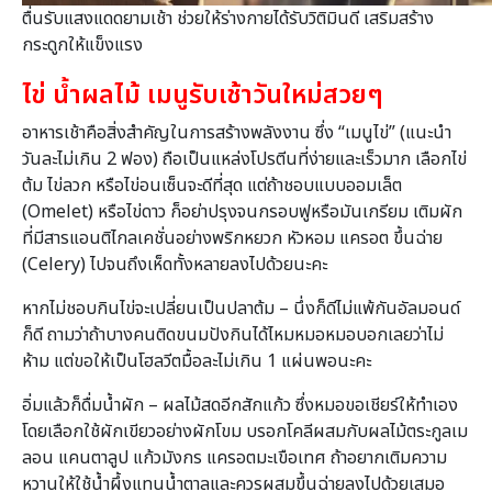
ตื่นรับแสงแดดยามเช้า ช่วยให้ร่างกายได้รับวิติมินดี เสริมสร้าง
กระดูกให้แข็งแรง
ไข่ น้ำผลไม้ เมนูรับเช้าวันใหม่สวยๆ
อาหารเช้าคือสิ่งสำคัญในการสร้างพลังงาน ซึ่ง “เมนูไข่” (แนะนำ
วันละไม่เกิน 2 ฟอง) ถือเป็นแหล่งโปรตีนที่ง่ายและเร็วมาก เลือกไข่
ต้ม ไข่ลวก หรือไข่อนเซ็นจะดีที่สุด แต่ถ้าชอบแบบออมเล็ต
(Omelet) หรือไข่ดาว ก็อย่าปรุงจนกรอบฟูหรือมันเกรียม เติมผัก
ที่มีสารแอนติไกลเคชั่นอย่างพริกหยวก หัวหอม แครอต ขึ้นฉ่าย
(Celery) ไปจนถึงเห็ดทั้งหลายลงไปด้วยนะคะ
หากไม่ชอบกินไข่จะเปลี่ยนเป็นปลาต้ม – นึ่งก็ดีไม่แพ้กันอัลมอนด์
ก็ดี ถามว่าถ้าบางคนติดขนมปังกินได้ไหมหมอหมอบอกเลยว่าไม่
ห้าม แต่ขอให้เป็นโฮลวีตมื้อละไม่เกิน 1 แผ่นพอนะคะ
อิ่มแล้วก็ดื่มน้ำผัก – ผลไม้สดอีกสักแก้ว ซึ่งหมอขอเชียร์ให้ทำเอง
โดยเลือกใช้ผักเขียวอย่างผักโขม บรอกโคลีผสมกับผลไม้ตระกูลเม
ลอน แคนตาลูป แก้วมังกร แครอตมะเขือเทศ ถ้าอยากเติมความ
หวานให้ใช้น้ำผึ้งแทนน้ำตาลและควรผสมขึ้นฉ่ายลงไปด้วยเสมอ