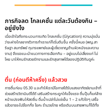
ภารกิจลด ไกลเคชั่น แต่ละวันต้องกิน –
อยู่ยังไง
เมื่อเข้าใจถึงกระบวนการเกิด ไกลเคชั่น (Glycation) ความมุ่งมั่น
ว่าจะห่างไกลจากตัวการทำเราแก่ก็เริ่มต้นขึ้น ครั้งนี้หมอ (พญ.สา
ริษฐา สมทรัพย์ กุมารแพทย์และผู้เชี่ยวชาญด้านผิวหนังและความ
งาม) จึงขอแนะนำแนวทางการเลือกกิน – อยู่แบบไม่เสี่ยงแก่ ไม่
โหย มาให้คนรักสวยรักงามและรักสุขภาพได้ลองปฏิบัติกันดูค่ะ
ตื่น (ก่อนตีห้าครึ่ง) แล้วสวย
การตื่นก่อน 05.30 น.จะทำให้เรามีโอกาสได้รับแสงอาทิตย์ยามเช้าที่
ช่วยสร้างวิตามินดีได้ดี เสริมสร้างกระดูกให้แข็งแรง ตื่นปุ๊บก็แค่ล้าง
หน้าแปรงฟันให้สดชื่น ดื่มน้ำเปล่าไม่แช่เย็น 1 – 2 แก้วโตๆ เสร็จ
แล้วอาจจะไปจ๊อกกิ้ง โยคะ รำมวยไทย หรือเดินบนสายพานก็ได้ทั้ง