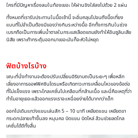
ใครที่มีปัญหาเรื่องลมในท้องเยอะ ให้ฝานขิงใส่ลงไปด้วย 2 แผ่น
ทั้งหมดที่เรารับประทานในมื้อเช้านี้ จะอิ่มคลุมไปจนถึงมื้อเที่ยง
แบบที่ไม่จำเป็นต้องมีของว่างกินระหว่างมื้อ อีกทั้งการกินในช่วง
เบรกถือเป็นการเพิ่มน้ำตาลในกระแสเลือดแถมยังทำให้อินซูลินเสีย
นิสัย เพราะถ้ากระตุ้นออกมาเยอะมันก็จะหิวไม่หยุด
ฟิตบ้างไรบ้าง
ขณะที่นั่งทำงานจะต้องปรับเปลี่ยนอิริยาบถเป็นระยะๆ เพื่อหลีก
เลี่ยงอาการออฟฟิศซินโดรมหรือเกิดภาวะการเคลื่อนไหวของข้อต่อ
ที่ไม่แข็งแรง เพราะไกลเคชั่นไปเคลือบที่กล้ามเนื้อ และนี่คือเหตุที่ว่า
ทำไมอายุเยอะแล้วออกแรงเราจะเหนื่อยง่ายได้มากกว่าเด็ก
ออกไปเดินแกว่งแขนเล่นสัก 5 – 10 นาที เหยียดแขน เหยียดขา
กระดกปลายเท้าขึ้นลง หมุนคอ บิดแขน บิดไหล่ ล้วนช่วยลดไกล
เคชั่นได้ดีทั้งสิ้น