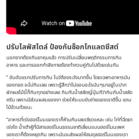
ปรับไลฟ์สไตล์ ป้องกันช็อกโกแลตซีสต์
นอกจากต้องกินยาคุมแล้ว การปรับเปลี่ยนพฤติกรรมการกิน
อาหาร และการออกกำลังกายต้องทำควบคู่กันไปด้วยเช่นกัน
“ อันดับแรกปรับการกิน โบว์ต้องระวังมากขึ้น โดยเฉพาะอาหารมัน
ของทอด จะไม่กินเลย เพราะรู้สึกว่าไม่ชอบอะไรมันๆมาอยู่ในปาก
ผักผลไม้นี้ก็กินทุกอย่างเลย กินกับน้ำสลัดญี่ปุ่นกีว่ากินกับน้ำสลัด
ครีม เพราะมีส่วนผสมของงา ช่วยให้ระบบขับถ่ายของเราดีขึ้น แถม
ไม้อ้วนด้วยนะ
“อาหารที่เร่งฮอร์โมนของเราก็ห้ามกินเลยเชียวแหละ เช่น ไก่ที่ฉีดยา
เร่งโต น้ำเต้าหู้ที่มีสารฮอร์โมนธรรมชาติเลี่ยนแบบฮอร์โมนเพศ
ของเราก็ต้องหยุดกิน เพราะมันจะส่งผลให้สมดุลฮอร์โมนของเรา