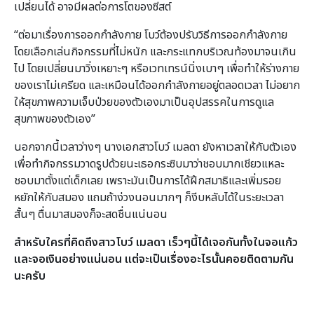
เปลี่ยนได้ อาจมีผลต่อการโตของซีสต์
“ต่อมาเรื่องการออกกำลังกาย โบว์ต้องปรับวิธีการออกกำลังกาย
โดยเลือกเล่นกิจกรรมที่ไม่หนัก และกระแทกบริเวณท้องมาจนเกิน
ไป โดยเปลี่ยนมาวิ่งเหยาะๆ หรือเวทเทรน์นิ่งเบาๆ เพื่อทำให้ร่างกาย
ของเราไม่เครียด และเหมือนได้ออกกำลังกายอยู่ตลอดเวลา ไม่อยาก
ให้สุขภาพความเจ็บป่วยของตัวเองมาเป็นอุปสรรคในการดูแล
สุขภาพของตัวเอง”
นอกจากนี้เวลาว่างๆ นางเอกสาวโบว์ เมลดา ยังหาเวลาให้กับตัวเอง
เพื่อทำกิจกรรมวาดรูปด้วยนะเธอกระซิบมาว่าชอบมากเชียวแหละ
ชอบมาตั้งแต่เด็กเลย เพราะมันเป็นการได้ฝึกสมาธิและเพิ่มรอย
หยักให้กับสมอง แถมถ้าง่วงนอนมากๆ ก็งีบหลับได้ในระยะเวลา
สั้นๆ ตื่นมาสมองก็จะสดชื่นแน่นอน
สำหรับใครที่คิดถึงสาวโบว์ เมลดา เร็วๆนี้ได้เจอกันทั้งในจอแก้ว
และจอเงินอย่างแน่นอน แต่จะเป็นเรื่องอะไรนั้นคอยติดตามกัน
นะครับ