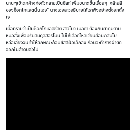
นานๆเข้าตกค้างก่อตัวกลายเป็นซีสต์ เพิ่มขนาดขึ้นเรื่อยๆ คล้ายสี
ของช็อกโกแลตนั่นเอง” นางเองสาวอธิบายให้เราฟังอย่างตั้งอกตั้ง
ใจ
เมื่อทราบว่าเป็นช็อกโกแลตซีสต์ สาวโบว์ เมลดา ต้องกินยาคุมตาม
หมอสั่งเพื่อปรับสมดุลฮอร์โมน ไม่ให้เลือดไหลเวียนย้อนกลับไป
หล่อเลี้ยงจนทำให้ลักษณะก้อนซีสต์ฝ่อเล็กลง ก่อนจะทำการผ่าตัด
ออกในลำดับต่อไป