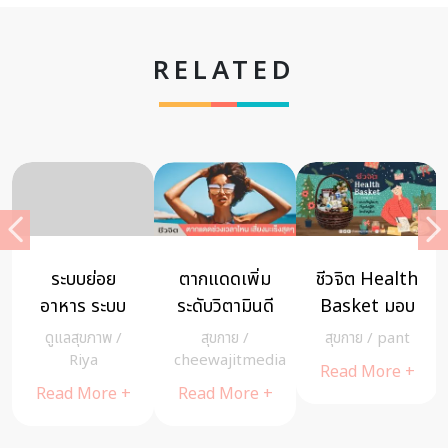
RELATED
ระบบย่อย
ตากแดดเพิ่ม
ชีวจิต Health
อาหาร ระบบ
ระดับวิตามินดี
Basket มอบ
อวัยวะที่สำคัญ
ในร่างกาย
ความสุขส่ง
ดูแลสุขภาพ
/
สุขกาย
/
สุขกาย
/
pant
สำหรับ
ท้ายปี 2019
a
Riya
cheewajitmedia
Read More +
ร่างกาย
Read More +
Read More +