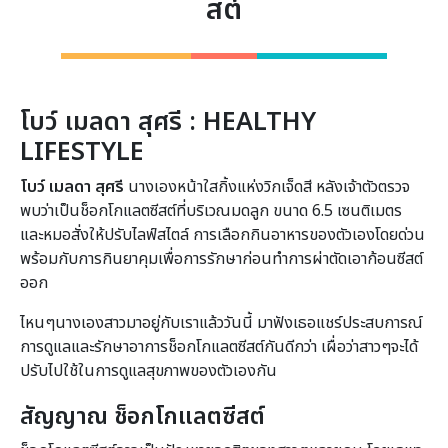
สต์
โบว์
เมลดา
สุศรี : HEALTHY
LIFESTYLE
โบว์ เมลดา สุศรี
นางเองหน้าใสกิ้งแห่งวิกเจ็ดสี หลังเจ้าตัวตรวจ
พบว่าเป็นช็อกโกแลตซีสต์ที่บริเวณมดลูก ขนาด 6.5 เซนติเมตร
และหมอสั่งให้ปรับไลฟ์สไตล์ การเลือกกินอาหารของตัวเองโดยด่วน
พร้อมกับการกินยาคุมเพื่อการรักษาก่อนทำการผ่าตัดเอาก้อนซีสต์
ออก
ไหนๆนางเองสาวมาอยู่กับเราแล้ววันนี้ มาฟังเธอแชร์ประสบการณ์
การดูแลและรักษาอาการช็อกโกแลตซีสต์กันดีกว่า เผื่อว่าสาวๆจะได้
ปรับไปใช้ในการดูแลสุขภาพของตัวเองกัน
สัญญาณ ช็อกโกแลตซีสต์