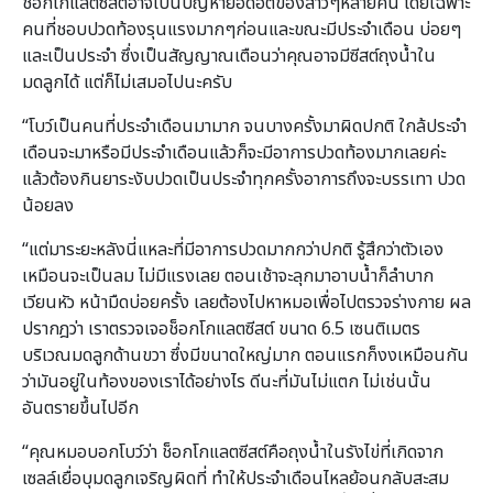
ช็อกโกแลตซีสต์อาจเป็นปัญหายอดฮิตของสาวๆหลายคน โดยเฉพาะ
คนที่ชอบปวดท้องรุนแรงมากๆก่อนและขณะมีประจำเดือน บ่อยๆ
และเป็นประจำ ซึ่งเป็นสัญญาณเตือนว่าคุณอาจมีซีสต์ถุงน้ำใน
มดลูกได้ แต่ก็ไม่เสมอไปนะครับ
“โบว์เป็นคนที่ประจำเดือนมามาก จนบางครั้งมาผิดปกติ ใกล้ประจำ
เดือนจะมาหรือมีประจำเดือนแล้วก็จะมีอาการปวดท้องมากเลยค่ะ
แล้วต้องกินยาระงับปวดเป็นประจำทุกครั้งอาการถึงจะบรรเทา ปวด
น้อยลง
“แต่มาระยะหลังนี่แหละที่มีอาการปวดมากกว่าปกติ รู้สึกว่าตัวเอง
เหมือนจะเป็นลม ไม่มีแรงเลย ตอนเช้าจะลุกมาอาบน้ำก็ลำบาก
เวียนหัว หน้ามืดบ่อยครั้ง เลยต้องไปหาหมอเพื่อไปตรวจร่างกาย ผล
ปรากฎว่า เราตรวจเจอช็อกโกแลตซีสต์ ขนาด 6.5 เซนติเมตร
บริเวณมดลูกด้านขวา ซึ่งมีขนาดใหญ่มาก ตอนแรกก็งงเหมือนกัน
ว่ามันอยู่ในท้องของเราได้อย่างไร ดีนะที่มันไม่แตก ไม่เช่นนั้น
อันตรายขึ้นไปอีก
“คุณหมอบอกโบว์ว่า ช็อกโกแลตซีสต์คือถุงน้ำในรังไข่ที่เกิดจาก
เซลล์เยื่อบุมดลูกเจริญผิดที่ ทำให้ประจำเดือนไหลย้อนกลับสะสม