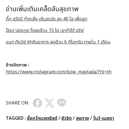
อ่านเพิ่มเติมเคล็ดลับสุขภาพ
กิ๊ก สุวัจนี ทำตะลึง เต้นสะบัด ลด 40 โล เพื่อลูก
ป๊อป ปองกูล วิ่งลดอ้วน 15 โล เขาทำได้ จริง!
แมท ภีรนีย์ หักดิบอาหาร ลดอ้วน 6 กิโลกรัม ภายใน 1 เดือน
อ้างอิงภาพ :
https://www.instagram.com/bow_maylada/?hl=th
SHARE ON
TAGGED :
ช็อกโกแลตซีสต์
/
ชีวจิต
/
สุขกาย
/
โบว์-เมลดา