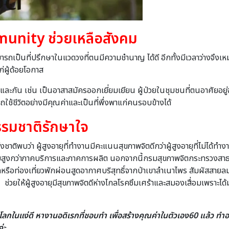
mmunity
ช่วยเหลือสังคม
มารถเป็นที่ปรึกษาในแวดวงที่ตนมีความชํานาญ ได้ดี อีกทั้งมีเวลาว่างจึ
ผู้ด้อยโอกาส
กันและกัน เช่น เป็นอาสาสมัครออกเยี่ยมเยียน ผู้ป่วยในชุมชนที่ตนอาศัยอยู่
รถใช้ชีวิตอย่างมีคุณค่าและเป็นที่พึ่งพาแก่คนรอบข้างได้
รมชาติรักษาใจ
พบว่า ผู้สูงอายุที่ทํางานมีคะแนนสุขภาพจิตดีกว่าผู้สูงอายุที่ไม่ได้ทําง
ูงกว่าภาคบริการและภาคการผลิต นอกจากนี้กรมสุขภาพจิตกระทรวงสาธารณสุ
ือท่องเที่ยวพักผ่อนสูดอากาศบริสุทธิ์จากป่าเขาลําเนาไพร สัมผัสสายล
ฯลฯ ช่วยให้ผู้สูงอายุมีสุขภาพจิตดีห่างไกลโรคซึมเศร้าและสมองเสื่อมเพราะไ
กในแง่ดี หางานอดิเรกที่ชอบทำ เพื่อสร้างคุณค่าในตัวเอง
60
แล้ว ทำอะ
ค่ะ