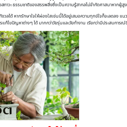
รือสภาวะ ธรรมชาติของสรรพสิ่งซึ่งเป็นความรู้สากลไม่จํากัดศาสนาหากผู้
งกังวลได้ หากรักษาใจให้ผ่องใสเช่นนี้ได้อยู่เสมอความทุกข์ใจก็จะลดลง แนว
ก้ไขปัญหาต่างๆ ได้ มากกว่าวัยรุ่นและวัยทํางาน เรียกว่ามีประสบการณ์ช