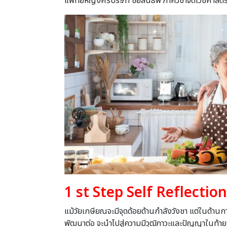
แพทย์หญิงศรีประภา ชัยสินธพ ภาควิชาจิตเวชศาสตร์ 
1
st Step Self Reflectio
แม้วัยเกษียณจะมีจุดด้อยด้านกําลังวังชา แต่ในด้านก
พัฒนาต่อ จะนําไปสู่ความมีวุฒิภาวะและปัญญาในท้ายท