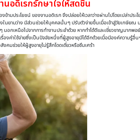
านอดิเรกรักษาใจให้สดชื่น
องข้ามประโยชน์ ของงานอดิเรก จึงปล่อยให้เวลาว่างผ่านไปโดยเปล่าประโย
ในยามว่าง มีส่วนช่วยให้บุคคลนั้นๆ ปรับตัวง่ายขึ้นเมื่อเข้าสู่วัยเกษี
ๆ นอกเหนือไปจากการทํางานประจําด้วย หากทําได้ดีและเชี่ยวชาญมากพอยัง
ค่าใช้จ่ายซึ่งเป็นปัจจัยหนึ่งที่ผู้สูงอายุมีได้อีกด้วยเมื่อมีองค์ความรู้
คมช่วยให้ผู้สูงอายุไม่รู้สึกโดดเดี่ยวหรือซึมเศร้า