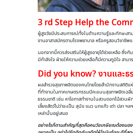
3
rd Step Help the Co
ผู้สูงวัยมีประสบการณ์ทั้งในด้านความรู้และทักษะสา
งานอาสาสมัครตามโรงพยาบาล หรือครูสอนวิชาชีพแก่
นอกจากนี้ควรส่งเสริมให้ผู้สูงอายุได้ช่วยเหลือ ซึ่ง
มีกําลังใจ ฝ่ายให้ความช่วยเหลือก็มีความภูมิใจ สามา
Did you know?
งานและธร
ผลสํารวจสุขภาพจิตของคนไทยโดยสํานักงานสถิติแห่งชาติ
ที่ทํางานในภาคเกษตรกรรมมีคะแนนสุขภาพจิตเฉลี่ยส
ธรรมชาติ เช่น หาโอกาสทํางานในสวนดอกไม้สวนผักหร
เลี้ยงสัตว์ไม่ว่าจะเป็น สุนัข แมว นกแก้ว เต่า ปลา 
เหล่านั้นอยู่เสมอ
อย่างไรก็ตามสำคัญที่สุดคือคนวัยเกษียณต้องมองโล
อยากเป็น อย่าไปยึดติดกับอดีตให้ใจมันท้อ
จะดีที่สุด