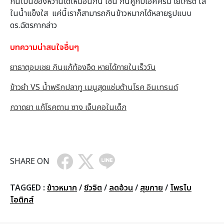
กินเป็นของหวานได้เหมือนกัน เช่น กินคู่กับไอศครีม โยเกิร์ต ใส่
ในน้ำแข็งใส แค่นี้เราก็สามารถกินข้าวหมากได้หลายรูปแบบ
ดร.ฉัตรภากล่าว
บทความน่าสนใจอื่นๆ
ยาธาตุอบเชย กินแก้ท้องอืด หายได้ภายในเร็ววัน
ข้าวยำ VS น้ำพริกปลาทู เมนูสุดแซ่บต้านโรค อินเทรนด์
กวาดยา แก้โรคตาน ซาง เจ็บคอในเด็ก
SHARE ON
TAGGED :
ข้าวหมาก
/
ชีวจิต
/
ลดอ้วน
/
สุขกาย
/
โพรไบ
โอติกส์