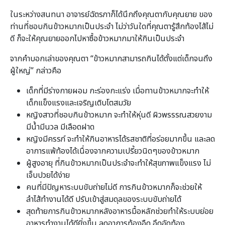
ในระหว่างสนทนา อาจารย์ฉัตรภาก็ได้นึกถึงคุณตากับคุณยาย ของ
ท่านที่ชอบกินข้าวหมากเป็นประจำ ไม่ว่าวันใดที่คุณตารู้สึกท้องไส้ไม่
ดี ก็จะให้คุณยายออกไปหาซื้อข้าวหมากมาให้กินเป็นประจำ
จากคำบอกเล่าของคุณตา “ข้าวหมากสามารถกินได้ตั้งแต่เด็กจนถึง
ผู้ใหญ่” กล่าวคือ
เด็กที่มีร่างกายผอม กะร่องกะแร่ง เมื่อทานข้าวหมากจะทำให้
เด็กแข็งแรงและเจริญเติบโตสมวัย
หญิงสาวที่ชอบกินข้าวหมาก จะทำให้หุ่นดี ผิวพรรรณสวยงาม
มีน้ำมีนวล มีเลือดฝาด
หญิงมีครรภ์ จะทำให้กินอาหารได้รสชาติที่อร่อยมากขึ้น และลด
อาการแพ้ท้องได้เนื่องจากความเปรี้ยวนิดๆของข้าวหมาก
ผู้สูงอายุ ที่กินข้าวหมากเป็นประจำจะทำให้สุขภาพแข็งแรง ไม่
เจ็บปวยได้ง่าย
คนที่มีปัญหาระบบขับถ่ายไม่ดี การกินข้าวหมากก็จะช่วยให้
ลำไส้ทำงานได้ดี ปรับเข้าสู่สมดุลของระบบขับถ่ายได้
สุดท้ายการกินข้าวหมากหลังอาหารมื้อหลักช่วยทำให้ระบบย่อย
อาหารทำงานได้ดียิ่งขึ้น ลดอาการท้องอืด อึดอัดท้อง