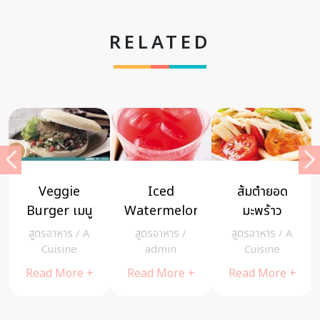
RELATED
Veggie
Iced
ส้มตำยอด
Burger เมนู
Watermelon
มะพร้าว
จานด่วนแต่ไม่
สูตรอาหาร
/
A
สูตรอาหาร
/
สูตรอาหาร
/
A
เสียสุขภาพ
Cuisine
admin
Cuisine
Read More +
Read More +
Read More +