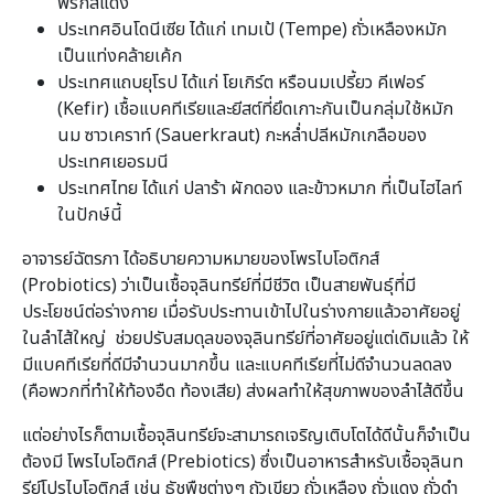
พริกสีแดง
ประเทศอินโดนีเซีย ได้แก่ เทมเป้ (Tempe) ถั่วเหลืองหมัก
เป็นแท่งคล้ายเค้ก
ประเทศแถบยุโรป ได้แก่ โยเกิร์ต หรือนมเปรี้ยว คีเฟอร์
(Kefir) เชื้อแบคทีเรียและยีสต์ที่ยึดเกาะกันเป็นกลุ่มใช้หมัก
นม ซาวเคราท์ (Sauerkraut) กะหล่ำปลีหมักเกลือของ
ประเทศเยอรมนี
ประเทศไทย ได้แก่ ปลาร้า ผักดอง และข้าวหมาก ที่เป็นไฮไลท์
ในปักษ์นี้
อาจารย์ฉัตรภา ได้อธิบายความหมายของโพรไบโอติกส์
(Probiotics) ว่าเป็นเชื้อจุลินทรีย์ที่มีชีวิต เป็นสายพันธุ์ที่มี
ประโยชน์ต่อร่างกาย เมื่อรับประทานเข้าไปในร่างกายแล้วอาศัยอยู่
ในลำไส้ใหญ่ ช่วยปรับสมดุลของจุลินทรีย์ที่อาศัยอยู่แต่เดิมแล้ว ให้
มีแบคทีเรียที่ดีมีจำนวนมากขึ้น และแบคทีเรียที่ไม่ดีจำนวนลดลง
(คือพวกที่ทำให้ท้องอืด ท้องเสีย) ส่งผลทำให้สุขภาพของลำไส้ดีขึ้น
แต่อย่างไรก็ตามเชื้อจุลินทรีย์จะสามารถเจริญเติบโตได้ดีนั้นก็จำเป็น
ต้องมี โพรไบโอติกส์ (Prebiotics) ซึ่งเป็นอาหารสำหรับเชื้อจุลินท
รีย์โปรไบโอติกส์ เช่น ธัชพืชต่างๆ ถัวเขียว ถั่วเหลือง ถั่วแดง ถั่วดำ