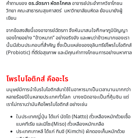
คำถามของ
ดร.ฉัตรภา หัตถโกศล
อาจารย์ประจำภาควิชาโภชน
วิทยา คณะสาธารณสุขศาสตร์ มหาวิทยาลัยมหิดล ย้อนมายังผู้
เขียน
จากข้อสงสัยนี้เองอาจารย์ฉัตรภา จึงหันมาสนใจศึกษาภูมิปัญญา
ของไทยอย่าง “ข้าวหมาก” อย่างจริงจัง และพบว่าข้าวหมากของเรา
นั้นมีส่วนประกอบที่สำคัญ ซึ่งเป็นแหล่งของจุลินทรีย์โพรไบโอติกส์
(Probiotic) ที่ดีต่อสุขภาพ และมีคุณค่าทางโภชนการอย่างมหาศาล
โพรไบโอติกส์ คืออะไร
มนุษย์มีการนำโบรไบโอติกส์มาใช้ในอาหารมาเป็นเวลานานมากกว่า
หลายร้อยปีในหลายประเทศทั่วโลก บางชนิดอาจะเป็นที่คุ้นชิน แต่
เราไม่ทราบว่ามันคือโพรไบโอติกส์ อย่างเช่น
ในประเทศญี่ปุ่น ได้แก่ นัตโต (Natto) ถั่วเหลืองหมักด้วยเชื้อ
แบคทีเรีย และมิโซะ(Miso) ถั่วเหลืองหมักเกลือ
ประเทศเกาหลี ได้แก่ กิมจิ (Kimchi) ผักดองเค็มหมักด้วย