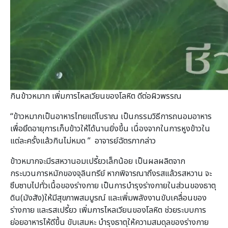
กินข้าวหมาก เพิ่มการไหลเวียนของโลหิต ดีต่อผิวพรรณ
“ข้าวหมากเป็นอาหารไทยแต่โบราณ เป็นกรรมวิธีการถนอมอาหาร
เพื่อยึดอายุการเก็บข้าวให้ได้นานยิ่งขึ้น เนื่องจากในการหูงข้าวใน
แต่ละครั้งแล้วกินไม่หมด ” อาจารย์ฉัตรภากล่าว
ข้าวหมากจะมีรสหวานอมเปรี้ยวเล็กน้อย เป็นผลผลิตจาก
กระบวนการหมักของจุลินทรีย์ หากพิจารณาถึงรสแล้วรสหวาน จะ
ซึบซาบไปทั่วเนื้อของร่างกาย เป็นการบำรุงร่างกายในส่วนของธาตุ
ดิน(มังสัง)ให้มีสุขภาพสมบูรณ์ และเพิ่มพลังงานขับเคลื่อนของ
ร่างกาย และรสเปรี้ยว เพิ่มการไหลเวียนของโลหิต ช่วยระบบการ
ย่อยอาหารไห้ดีขึ้น ขับเสมหะ บำรุงธาตุให้ความสมดุลของร่างกาย