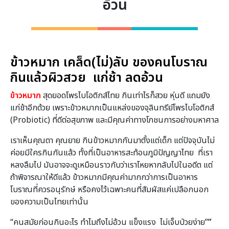
อ้วน
ข้าวหมาก เคล็ด(ไม่)ลับ ของคนโบราณ
กินแล้วผิวสวย แก่ช้า ลดอ้วน
ข้าวหมาก
สุดยอดโพรไบโอติกส์ไทย กินเท่าไรก็สวย หุ่นดี แถมยัง
แก่ช้าอีกด้วย เพราะข้าวหมากเป็นแหล่งของจุลินทรีย์โพรไบโอติกส์
(Probiotic) ที่ดีต่อสุขภาพ และมีคุณค่าทางโภชนการอย่างมหาศาล
เราเห็นคุณตา คุณยาย กินข้าวหมากกันมาตั้งแต่เด็ก แต่ปัจจุบันไม่
ค่อยมีใครกินกันแล้ว ทั้งที่เป็นอาหารสะท้อนภูมิปัญญาไทย ที่เรา
หลงลืมไป มันอาจจะดูเหมือนราวกับว่าเราโหยหากลับไปในอดีต แต่
ถ้าพิจารณาให้ดีแล้ว ข้าวหมากมีคุณค่ามากกว่าการเป็นอาหาร
โบราณที่ควรอนุรักษ์ หรือคงไว้เฉพาะคนที่สัมผัสแค่เปลือกนอก
ของความเป็นไทยเท่านั้น
“คนสมัยก่อนกินอะไร ทำไมถึงไม่อ้วน แข็งแรง ไม่เจ็บป่วยง่าย”
”