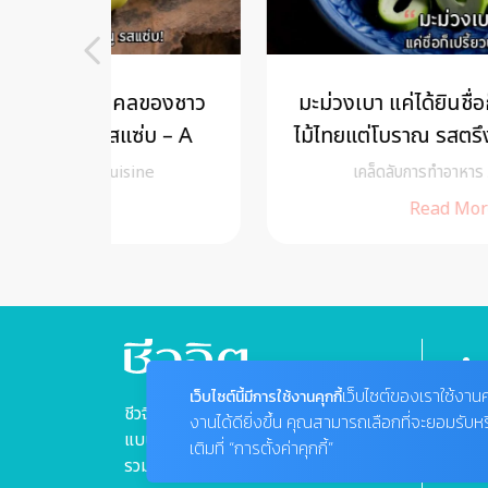
ลของชาว
มะม่วงเบา แค่ได้ยินชื่อก็เปรี้ยวปาก! ผล
่บ – A
ไม้ไทยแต่โบราณ รสตรึงใจจนถึงปัจจุบัน
ne
เคล็ดลับการทำอาหาร
/
A Cuisine
Read More +
เว็บไซต์ของเราใช้งานค
เว็บไซต์นี้มีการใช้งานคุกกี้
ชีวจิตแนวความคิดเรื่องสุขภาพ
งานได้ดียิ่งขึ้น คุณสามารถเลือกที่จะยอมรับห
แบบองค์รวม "ชีว" ที่หมายถึง "กาย"
เติมที่ “การตั้งค่าคุกกี้”
รวมเข้ากับ "จิต" ที่หมายถึง "ใจ"