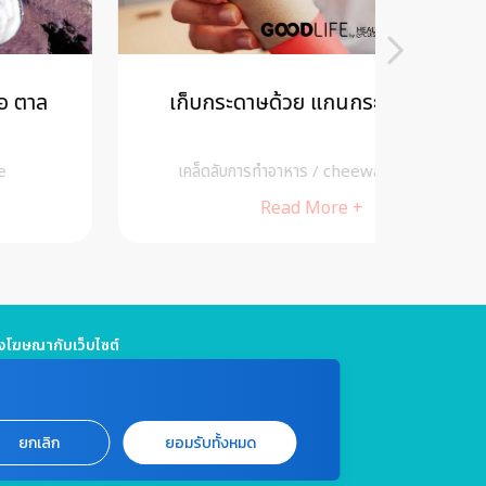
เก็บกระดาษด้วย แกนกระดาษทิชชู
รู้หรือไ
เคล็ดลับการทำอาหาร
/
cheewajitmedia
เ
Read More +
โฆษณากับเว็บไซต์
5 661 4629 / (จันทร์ - ศุกร์ เวลา 09.00 - 18.00 น)
jitmedia@gmail.com
แจ้งปัญหาหรือร้องเรียน
ยกเลิก
ยอมรับทั้งหมด
999 ต่อ 4180 / (จันทร์ - ศุกร์ เวลา 09.00 - 18.00 น)
marin.co.th