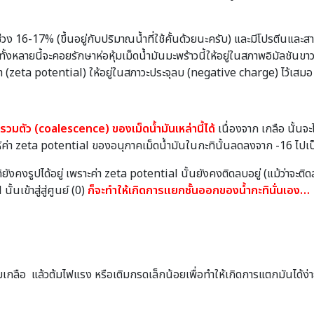
วง 16-17% (ขึ้นอยู่กับปริมาณน้ำที่ใช้คั้นด้วยนะครับ) และมีโปรตีนและส
์ทั้งหลายนี้จะคอยรักษาห่อหุ้มเม็ดน้ำมันมะพร้าวนี้ให้อยู่ในสภาพอิมัลชั
ตา (zeta potential) ให้อยู่ในสภาวะประจุลบ (negative charge) ไว้เสมอ
รวมตัว (coalescence) ของเม็ดน้ำมันเหล่านี้ได้
เนื่องจาก เกลือ นั้น
ค่า zeta potential ของอนุภาคเม็ดน้ำมันในกะทินั้นลดลงจาก -16 ไปเป็
ยังคงรูปได้อยู่ เพราะค่า zeta potential นั้นยังคงติดลบอยู่ (แม้ว่าจะติ
นเข้าสู่สู่ศูนย์ (0)
ก็จะทำให้เกิดการแยกชั้นออกของน้ำกะทินั่นเอง…
ิมเกลือ แล้วต้มไฟแรง หรือเติมกรดเล็กน้อยเพื่อทำให้เกิดการแตกมันได้ง่า