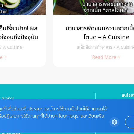
นานาสารพัดขนมหวานจากเนื้อ ตาล
โตนด – A Cuisine
เคล็ดลับการทำอาหาร
/
A Cuisine
Read More +
สนใจลง
BODY
HEALTHY FOOD
Tel : 08
cheewa
ุกกี้เพื่อช่วยเพิ่มประสบการณ์การใช้งานเว็บไซต์ให้สามารถใช้
MIND
VIDEO
รือปฏิเสธการใช้งานคุกกี้ได้ง่ายๆ โดยการดูรายละเอียดเพิ่ม
ติดต่อ
BEAUTY
02-422-9
MAGAZINE
bdcx@a