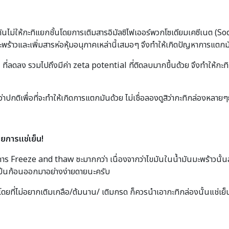
กันไม่ให้กะทิแยกชั้นโดยการเติมสารอิมัลซิไฟเออร์พวกโซเดียมเคซีเนต (
าวและเพิ่มสารห่อหุ้มอนุภาคเหล่านี้เสมอๆ จึงทำให้เกิดปัญหาการแตกมั
H ที่ลดลง รวมไปถึงมีค่า zeta potential ที่ติดลบมากขึ้นด้วย จึงทำให้กะทิ
ว่าปกติเพื่อที่จะทำให้เกิดการแตกมันด้วย ไม่เชื่อลองดูสิว่ากะทิกล่องหลายๆย
วยการแช่เย็น!
ิธีการ Freeze and thaw ซะมากกว่า เนื่องจากว่าไขมันในน้ำมันมะพร้าวนั้น
วเป็นก้อนออกมาอย่างง่ายดายนะครับ
ดยที่ไม่อยากเติมเกลือ/ต้มนาน/ เติมกรด ก็ควรนำเอากะทิกล่องนั้นแช่เ