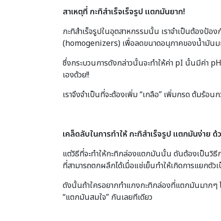
สาเหตุที่ กะทิสำเร็จเร็จรูป แตกมันยาก!
กะทิสำเร็จรูปในอุตสาหกรรมนั้น เราจำเป็นต้องป้อง
(homogenizers) เพื่อลดขนาดอนุภาคของน้ำมันมะพร้
ซึ่งกระบวนการดังกล่าวนั้นจะทำให้ค่า pI นั้นมีค่า p
เองด้วย!!
เราจึงจำเป็นที่จะต้องเพิ่ม “เกลือ” เพิ่มกรด ต้มร้อนก
เคล็ดลับในการทำให้ กะทิสำเร็จรูป แตกมันง่าย ด้
แต่วิธีที่จะทำให้กะทิกล่องแตกมันนั้น ดันต้องเป็นว
ที่สามารถตกผลึกได้เมื่อแช่เย็นทำให้เกิดการแยกตั
ดังนั้นถ้าใครอยากทำแกงกะทิกล่องที่แตกมันมากๆ โ
“แตกมันสมใจ” กันเลยทีเดียว