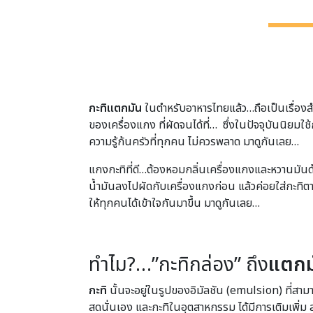
กะทิแตกมัน
ในตำหรับอาหารไทยแล้ว…ถือเป็นเรื่องสำ
ของเครื่องแกง ที่ผัดจนได้ที่… ซึ่งในปัจจุบันนิยม
ความรู้ก้นครัวที่ทุกคน ไม่ควรพลาด มาดูกันเลย…
แกงกะทิที่ดี…ต้องหอมกลิ่นเครื่องแกงและหวานมันด้วย
น้ำมันลงไปผัดกับเครื่องแกงก่อน แล้วค่อยใส่กะทิตา
ให้ทุกคนได้เข้าใจกันมาขึ้น มาดูกันเลย…
ทำไม?…”กะทิกล่อง” ถึง
แตกม
กะทิ
นั้นจะอยู่ในรูปของอิมัลชัน (emulsion) ที่สา
สดนั่นเอง และกะทิในอุตสาหกรรม ได้มีการเติมเพิ่ม