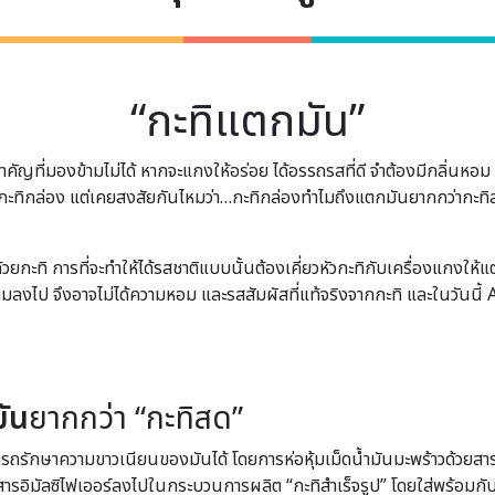
“กะทิแตกมัน”
คัญที่มองข้ามไม่ได้ หากจะแกงให้อร่อย ได้อรรถรสที่ดี จำต้องมีกลิ่นหอ
ใช้กะทิกล่อง แต่เคยสงสัยกันไหมว่า…กะทิกล่องทำไมถึงแตกมันยากกว่ากะทิส
กะทิ การที่จะทำให้ได้รสชาติแบบนั้นต้องเคี่ยวหัวกะทิกับเครื่องแกงให้แ
มลงไป จึงอาจไม่ได้ความหอม และรสสัมผัสที่แท้จริงจากกะทิ และในวันนี้ 
ัน
ยากกว่า “กะทิสด”
มารถรักษาความขาวเนียนของมันได้ โดยการห่อหุ้มเม็ดน้ำมันมะพร้าวด้วยสา
 สารอิมัลซิไฟเออร์ลงไปในกระบวนการผลิต “กะทิสำเร็จรูป” โดยใส่พร้อมก