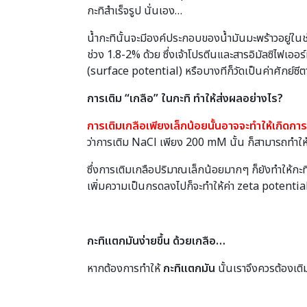
กะทิสำเร็จรูป นั่นเอง…
น้ำกะทินั้นจะมีองค์ประกอบของน้ำมันมะพร้าวอยู่ในช่
ช่วง 1.8-2% ด้วย ซึ่งเจ้าโปรตีนและสารอิมัลซิไฟเออร
(surface potential) หรือบางทีก็วัดเป็นค่าศักย์ซี
การเติม “เกลือ” ในกะทิ ทำให้ส่งผลอย่างไร?
การเติมเกลือเพียงเล็กน้อยนั้นอาจจะทำให้เกิดการ
ว่าการเติม NaCl เพียง 200 mM นั้น ก็สามารถทำให้
ซึ่งการเติมเกลือปริมาณเล็กน้อยมากๆ ก็ยังทำให้กะทิ
เพิ่มความเป็นกรดลงไปก็จะทำให้ค่า zeta potential นั้
กะทิแตกมันง่ายขึ้น ด้วยเกลือ…
หากต้องการทำให้
กะทิแตกมัน
นั้นเราจึงควรต้องเต