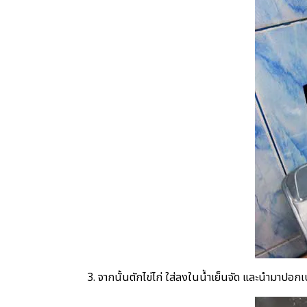
3. จากนั้นตักไข่ไก่ ใส่ลงในน้ำเย็นจัด และนำมาปอกเ