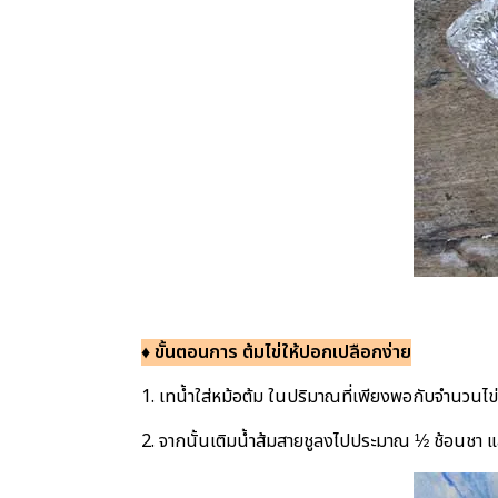
♦ ขั้นตอนการ ต้มไข่ให้ปอกเปลือกง่าย
1. เทน้ำใส่หม้อต้ม ในปริมาณที่เพียงพอกับจำนวนไข่
2. จากนั้นเติมน้ำส้มสายชูลงไปประมาณ ½ ช้อนชา แล้