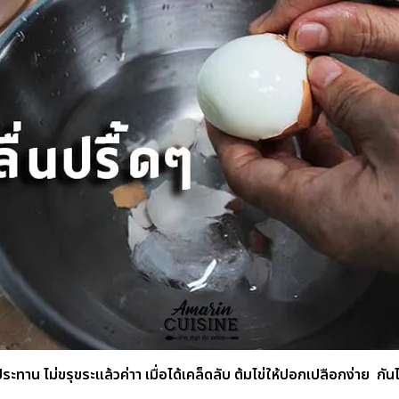
ระทาน ไม่ขรุขระแล้วค่าา เมื่อได้เคล็ดลับ ต้มไข่ให้ปอกเปลือกง่าย กัน