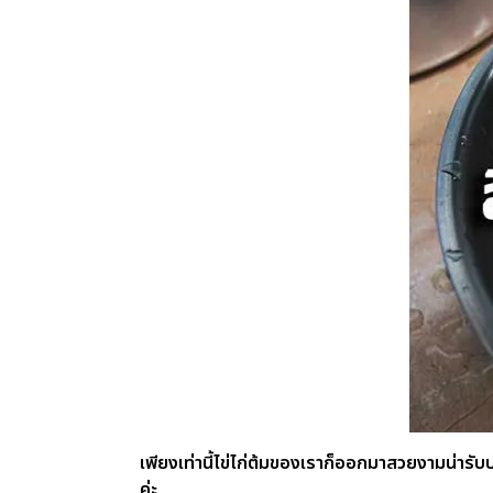
เพียงเท่านี้ไข่ไก่ต้มของเราก็ออกมาสวยงามน่ารับป
ค่ะ