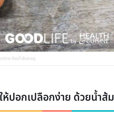
อกง่าย ด้วยน้ำส้มสายชู
่ให้ปอกเปลือกง่าย ด้วยน้ำส้