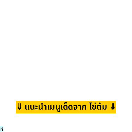
⇓ แนะนำเมนูเด็ดจาก ไข่ต้ม ⇓
ที