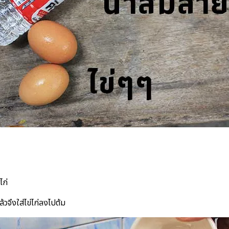
ไก่
วจึงใส่ไข่ไก่ลงไปต้ม