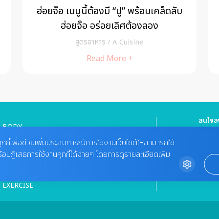
ค
ฮ่อยจ๊อ เมนูนี้ต้องมี “ปู” พร้อมเคล็ดลับ
ฮ่อยจ๊อ อร่อยเลิศต้องลอง
สูตรอาหาร
/
A Cuisine
Read More +
สนใจลง
BODY
HEALTHY FOOD
Tel : 08
cheewa
ุกกี้เพื่อช่วยเพิ่มประสบการณ์การใช้งานเว็บไซต์ให้สามารถใช้
MIND
VIDEO
รือปฏิเสธการใช้งานคุกกี้ได้ง่ายๆ โดยการดูรายละเอียดเพิ่ม
ติดต่อ
BEAUTY
02-422-9
MAGAZINE
bdcx@a
EXERCISE