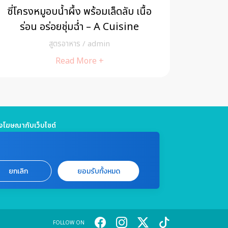
ซี่โครงหมูอบน้ำผึ้ง พร้อมเล็ดลับ เนื้อ
พุดดิ้
ร่อน อร่อยชุ่มฉ่ำ – A Cuisine
สูตรอาหาร
/
admin
Read More +
โฆษณากับเว็บไซต์
5 661 4629 / (จันทร์ - ศุกร์ เวลา 09.00 - 18.00 น)
jitmedia@gmail.com
แจ้งปัญหาหรือร้องเรียน
ยกเลิก
ยอมรับทั้งหมด
999 ต่อ 4180 / (จันทร์ - ศุกร์ เวลา 09.00 - 18.00 น)
marin.co.th
FOLLOW ON