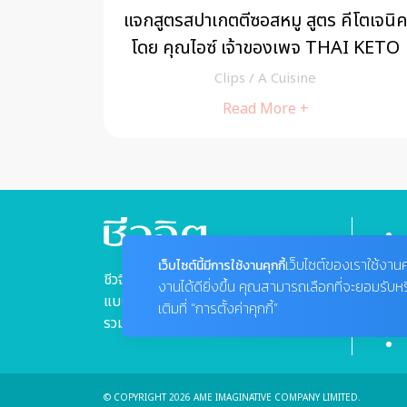
้อหนึบใส
แจกสูตรสปาเกตตีซอสหมู สูตร คีโตเจนิ
โดย คุณไอซ์ เจ้าของเพจ THAI KETO
PAL
Clips
/
A Cuisine
Read More +
เว็บไซต์ของเราใช้งานค
เว็บไซต์นี้มีการใช้งานคุกกี้
ชีวจิตแนวความคิดเรื่องสุขภาพ
งานได้ดียิ่งขึ้น คุณสามารถเลือกที่จะยอมรับห
แบบองค์รวม "ชีว" ที่หมายถึง "กาย"
เติมที่ “การตั้งค่าคุกกี้”
รวมเข้ากับ "จิต" ที่หมายถึง "ใจ"
© COPYRIGHT 2026 AME IMAGINATIVE COMPANY LIMITED.