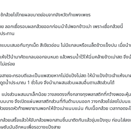
กใช้กล้วยไข่ไทยผลขนาดย่อมจากจังหวัดกำแพงเพชร
วย ลอกเยื่อรอบผลกล้วยออกก่อนนำไปพอกข้าวเม่า เพราะเยื่อกล้วยนี้
ับประทาน
็ดแบนเสมอกันทุกเม็ด สีเขียวอ่อน ไม่มีแกลบหรือเมล็ดข้าวแข็งปน เมื่อนำ
ำแห้งไว้นำมาคัดแกลบออกจนหมด แล้วพรมน้ำไว้ให้นิ่มคล้ายข้าวเม่าสด จึงน
ไม่อร่อย
งสายจะกรอบดีและเป็นแพสวยหากไม่มีแป้งโม่สด ให้นำแป้งข้าวเจ้าแห้งมาผส
ป้งดูดน้ำประมาณ 1 ชั่วโมง จึงนำมาผสมส่วนผสมอื่นตามสัดส่วนได้
ล้ว แบ่งส่วนผสมมาเล็กน้อย วางลงตรงกึ่งกลางถุงพลาสติกที่กว้างพอจะหุ้
บนบาง จึงเปิดแผ่นพลาสติกส่วนที่ทับด้านบนออก วางกล้วยไข่ลงไปบนแผ่น
้อกล้วยจรดหัวท้ายพยายามพอกให้ข้าวเม่าแนบแน่น กับเนื้อกล้วย เวลาทอดจะได
กล้วยเสร็จแล้วให้จับกล้วยพอกสามชิ้นมาติดกันแล้วจุ่มแป้งชุบ ก่อนใส่ล
าษซับมันอีกหนเพื่อรอวางแป้งสาย