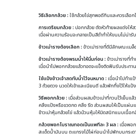
วิธีเลือกกล้วย :
ใช้กล้วยไข่สุกพอดีกินและควรเลือ
การเตรียมกล้วย :
ปอกกล้วย ตัดหัวท้ายผลแต่งให้ส
เมื่อผ่านความร้อนจะกลายเป็นสีดำทำให้ขนมไม่น่าร
ข้าวเม่ารางต้องเลือก :
ข้าวเม่ารางที่ดีมีลักษณะเมล
ข้าวเม่ารางต้องพรมน้ำให้นิ่มก่อน :
ข้าวเม่ารางที่ท
เมื่อนำไปพอกกล้วยแล้วทอดจะแข็งติดฟันรับประทาน
ใช้แป้งข้าวเจ้าสดทับน้ำไว้จนหมาด :
เมื่อนำไปทำแป้
3 ถ้วยตวง นวดให้เข้าและเนียนดี แล้วพักทิ้งไว้ให้แ
วิธีพอกกล้วย :
เมื่อส่วนผสมข้าวเม่าที่กวนไว้เย็นแ
คลึงแป้งหรือขวดกด คลึง รีด ส่วนผสมให้เป็นแผ่นแ
ข้าวเม่าหุ้มกล้วยไข่ แล้วม้วนหุ้มให้มิดสนิทแนบเนื
กล้วยพอกโบราณทอดเป็นแพทีละ 3 ผล :
เมื่อพอก
สะเด็ดน้ำมันบน ตะแกรงไม้ไผ่ก่อนนำไปพักบนกระด