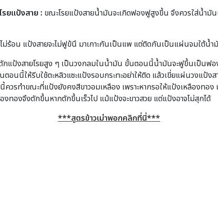
ะโรยแป้งสาย :
ขณะโรยแป้งสายน้ำมันจะเกิดฟองฟูสูงขึ้น จึงควรใส่น้ำมัน
ม่ร้อน แป้งสายจะไม่ฟูข้นึ มาเกาะกันเป็นแพ แต่ติดกันเป็นแผ่นจมใต้น้ำ
ักแป้งสายโรยสูง ๆ เป็นวงกลมในน้ำมัน ขั้นตอนนี้น้ำมันจะฟูขึ้นเป็นฟ
ตอนนี้ให้รีบใช้ตะหลิวแซะแป้งรอบกระทะอย่าให้ติด แล้วเขี่ยแผ่นวงแป้งส
นนี้ควรทำขณะที่แป้งยังคงสีขาวอมเหลือง เพราะหากรอให้แป้งเหลืองทอง
งทองจึงตักขึ้นหากตักขึ้นเร็วไป แม้แป้งจะขาวสวย แต่แป้งอาจไม่สุกได้
***สูตรข้าวเม่าพอกคลิกที่นี่***