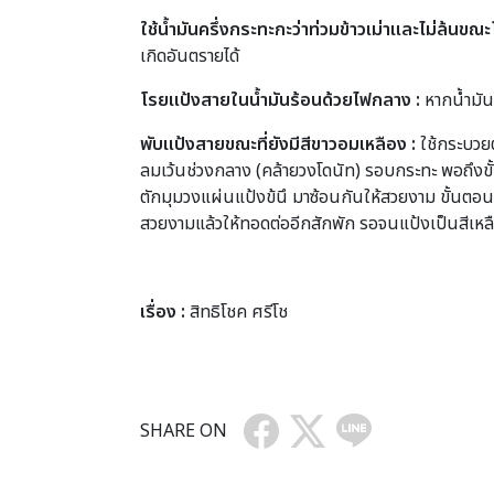
ใช้น้ำมันครึ่งกระทะกะว่าท่วมข้าวเม่าและไม่ล้นขณ
เกิดอันตรายได้
โรยแป้งสายในน้ำมันร้อนด้วยไฟกลาง :
หากน้ำมันไ
พับแป้งสายขณะที่ยังมีสีขาวอมเหลือง :
ใช้กระบวยต
ลมเว้นช่วงกลาง (คล้ายวงโดนัท) รอบกระทะ พอถึงขั้น
ตักมุมวงแผ่นแป้งข้นึ มาซ้อนกันให้สวยงาม ขั้นตอ
สวยงามแล้วให้ทอดต่ออีกสักพัก รอจนแป้งเป็นสีเหลือ
เรื่อง :
สิทธิโชค ศรีโช
SHARE ON