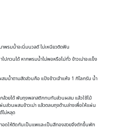
มาพรมน้ำจะนิ่มนวลดี ไม่เหนียวติดฟัน
ำไปกวนได้ หากพรมน้ำไม่พอหรือไม่ทั่ว ข้าวเม่าจะแข็ง
มน้ำตามสัดส่วนคือ แป้งข้าวเจ้าแห้ง 1 กิโลกรัม น้ำ
มกล้วยได้ พับถุงพลาสติกทบทับส่วนผสม แล้วใช้ไม้
ส่วนผสมข้าวเม่า แล้วตลบถุงด้านล่างเพื่อให้แผ่น
้ไม่หลุด
งทอดให้ติดกันเป็นแพและเป็นสีทองสวยจึงตักขึ้นพัก