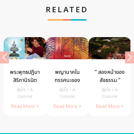
RELATED
พระพุทธปฏิมา
พญานาคใน
” สองหน้าของ
สิริภานิรมิต
ทรรศนะของ
สัจธรรม ”
พระพุทธรูปใน
สมเด็จพระ
ข้อคิดที่ได้จาก
สุขใจ
/
A
สุขใจ
/
A
สุขใจ
/
A
พระเจ้าหลาน
มหาสมณเจ้า
อ่างขาง
a
Cuisine
Cuisine
Cuisine
เธอ พระองค์
กรมพระยา
Read More +
Read More +
Read More +
เจ้าสิริภาจุฑาภ
วชิรญาณวโร
รณ์
รส