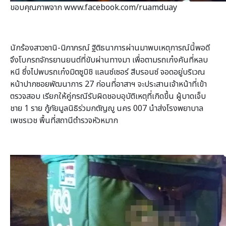
ขอบคุณภาพจาก www.facebook.com/ruamduay
นักร้องสาวซานิ-นิภาภรณ์ ฐิติธนาการผ่านมาพบเหตุการณ์นี้พอดี
จึงโบกรถจักรยานยนต์ที่ขับผ่านทางมา เพื่อตามรถเก๋งคันที่หลบ
หนี ซึ่งไปพบรถเก๋งมิตซูบิชิ แลนซ์เซอร์ สีบรอนซ์ จอดอยู่บริเวณ
หน้าปากซอยพัฒนาการ 27 ก่อนที่อาสาฯ จะประสานเจ้าหน้าที่เข้า
ตรวจสอบ เรียกให้คู่กรณีรับผิดชอบอุบัติเหตุที่เกิดขึ้น ผู้บาดเจ็บ
ชาย 1 ราย กู้ภัยมูลนิธิร่วมกตัญญู นคร 007 นำส่งโรงพยาบาล
เพชรเวช พื้นที่สถานีตำรวจหัวหมาก