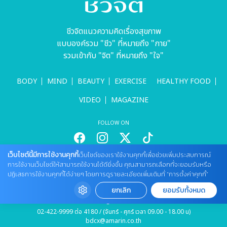
ชีวจิตแนวความคิดเรื่องสุขภาพ
แบบองค์รวม "ชีว" ที่หมายถึง "กาย"
รวมเข้ากับ "จิต" ที่หมายถึง "ใจ"
BODY
MIND
BEAUTY
EXERCISE
HEALTHY FOOD
VIDEO
MAGAZINE
FOLLOW ON
เว็บไซต์นี้มีการใช้งานคุกกี้
เว็บไซต์ของเราใช้งานคุกกี้เพื่อช่วยเพิ่มประสบการณ์
สนใจลงโฆษณากับเว็บไซต์
การใช้งานเว็บไซต์ให้สามารถใช้งานได้ดียิ่งขึ้น คุณสามารถเลือกที่จะยอมรับหรือ
ปฏิเสธการใช้งานคุกกี้ได้ง่ายๆ โดยการดูรายละเอียดเพิ่มเติมที่ “การตั้งค่าคุกกี้”
Tel : 085 661 4629 / (จันทร์ - ศุกร์ เวลา 09.00 - 18.00 น)
cheewajitmedia@gmail.com
ยกเลิก
ยอมรับทั้งหมด
ติดต่อแจ้งปัญหาหรือร้องเรียน
02-422-9999 ต่อ 4180 / (จันทร์ - ศุกร์ เวลา 09.00 - 18.00 น)
bdcx@amarin.co.th