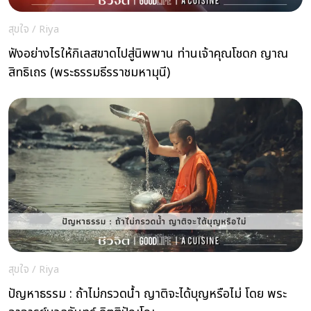
สุขใจ
/
Riya
ฟังอย่างไรให้กิเลสขาดไปสู่นิพพาน ท่านเจ้าคุณโชดก ญาณ
สิทธิเถร (พระธรรมธีรราชมหามุนี)
สุขใจ
/
Riya
ปัญหาธรรม : ถ้าไม่กรวดน้ำ ญาติจะได้บุญหรือไม่ โดย พระ