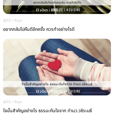
สุขใจ
/
Riya
อยากกลับไปคืนดีอีกครั้ง ควรทำอย่างไรดี
สุขใจ
/
Riya
ใจนั้นสำคัญอย่างไร ธรรมะทันใจจาก ท่านว.วชิรเมธี