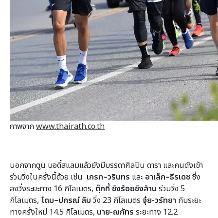
ภาพจาก
www.thairath.co.th
นอกจากตูน บอดี้สแลมแล้วยังมีบรรดาศิลปิน ดารา และคนดังเข้า
ร่วมวิ่งในครั้งนี้ด้วย เช่น
เกรท–วรินทร
และ
อาเล็ก–ธีรเดช
ซึ่ง
ลงวิ่งระยะทาง 16 กิโลเมตร,
ตุ๊กกี้ ชิงร้อยชิงล้าน
ร่วมวิ่ง 5
กิโลเมตร,
โดม–ปกรณ์ ลัม
วิ่ง 23 กิโลเมตร
จุ๋ย-วรัทยา
กับระยะ
ทางครั้งใหม่ 14.5 กิโลเมตร,
นาย-ณภัทร
ระยะทาง 12.2