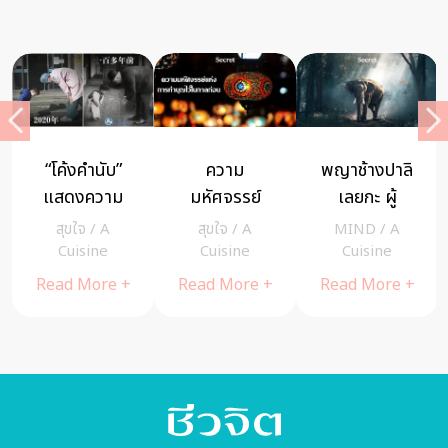
ชาติหน้ามีจริง
“ลงโทษด้วย
แมรี่ อีตัน คุณ
หรือไม่ ผ่าน
ความรัก”
แม่ใจถึง ลดน้ำ
มุมมองของ 3
บทความที่
หนัก 100 กิโล
สุขใจ
/
A
MIND
/
สุขใจ
/
A
ดาราสาว
อยากให้พ่อแม่
ภายใน 2 ปี
Cuisine
cheewajitmedia
Cuisine
ทุกคนได้อ่าน
Read More +
Read More +
Read More +