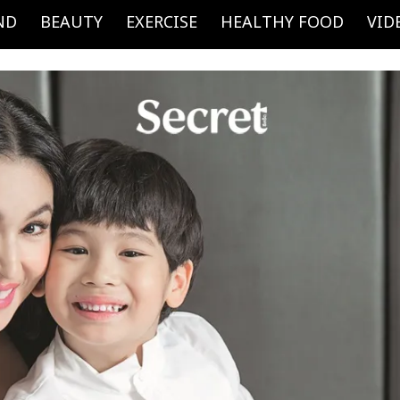
ND
BEAUTY
EXERCISE
HEALTHY FOOD
VID