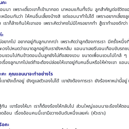
หนคะ
แอนนา เพราะเดี๋ยวเขาก็เข้ามากอด มาหอมแก้มทั้งวัน ลูกสำคัญต่อชีวิต
กเหมือนกันว่า ให้คนอื่นเลี้ยงบ้างสิ แต่แอนนาทำไม่ได้ เพราะอยากเลี้ย
เราก็ล้างก้นให้เขาเอง เพราะคิดว่าคงไม่มีใครอยากทำ สู้เราทำเองดีกว่า
่ะ
ยากไป อยากอยู่กับลูกมากกว่า เพราะคิดว่าลูกต้องการเรา มีครั้งหนึ่งที
ะวงไปหมดว่าขนาดลูกอยู่กับเรายังหกล้ม แอนนาเลยรีบจนเกือบขับรถชนไม้ก
่งที่เพื่อนชวนไปกินข้าวตอนนั้นลูกยังไม่ถึงสองขวบ ขนาดเพื่อนชวนไปใกล้
เรื่องลูกมากไปแต่ถ้าจะต้องปล่อยให้เขาอยู่กับคนอื่นหรือให้ห่างเขา แอน
ล่ะคะ คุณแอนนาจะทำอย่างไร
ขายังเด็กอยู่ ยังดูแลตัวเองไม่ได้ เขายังต้องการเรา ยังร้องหาหม่ามี้อยู่ 
สู้กัน เขาร้องไห้มา เราก็ต้องร้องไห้กลับไป ส่วนใหญ่แอนนาจะร้องไห้ตอนที่
อดอ้อน เรื่องอ้อนคนนี้เขามือวางอันดับหนึ่งเลยค่ะ (หัวเราะ)
รือคะ