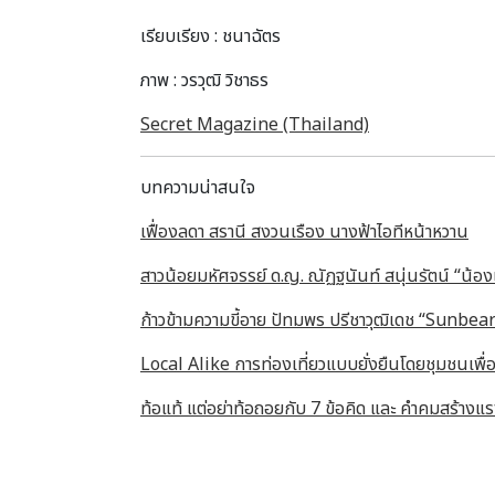
เรียบเรียง :
ชนาฉัตร
ภาพ : วรวุฒิ วิชาธร
Secret Magazine (Thailand)
บทความน่าสนใจ
เฟื่องลดา สรานี สงวนเรือง นางฟ้าไอทีหน้าหวาน
สาวน้อยมหัศจรรย์ ด.ญ. ณัฏฐนันท์ สนุ่นรัตน์ “น้
ก้าวข้ามความขี้อาย ปัทมพร ปรีชาวุฒิเดช “Sunbe
Local Alike การท่องเที่ยวแบบยั่งยืนโดยชุมชนเพื่
ท้อแท้ แต่อย่าท้อถอยกับ 7 ข้อคิด และ คำคมสร้างแรง