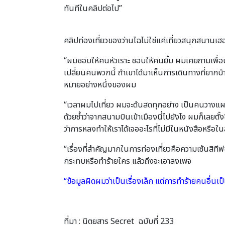
ทันทีในคลิปต่อไป”
คลิปท่องเที่ยวของว่านไฉไม่ใช่แค่เที่ยวสนุกสนานเฮ
“ผมชอบให้คนหัวเราะ ชอบให้คนยิ้ม ผมเคยถามเพื่อ
เปลี่ยนคนพวกนี้ ถ้าเขาได้มาเห็นการเดินทางที่ยากบ
หมายอย่างหนึ่งของผม
“เวลาผมไปเที่ยว ผมจะด้นสดทุกอย่าง เป็นคนวางแผนได้
ด้วยซ้ำว่าจากสนามบินเข้าเมืองนี่ไปยังไง ผมก็เลยตั
ว่าการหลงทำให้เราได้เจออะไรที่ไม่มีในหนังสือหรือใน
“เรื่องที่สำคัญมากในการท่องเที่ยวคือความเซ้นสิทีฟข
กระทบหรือทำร้ายใคร แล้วถึงจะเอาลงเพจ
“ข้อมูลผิดผมว่าเป็นเรื่องเล็ก แต่การทำร้ายคนอื่น
ที่มา :
นิตยสาร Secret ฉบับที่ 233