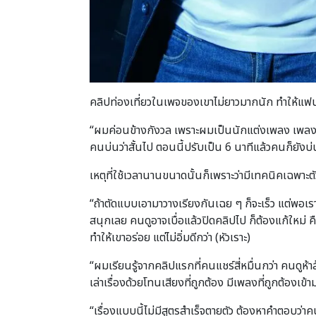
คลิปท่องเที่ยวในเพจของเขาไม่ยาวมากนัก ทำให้แฟน ๆ 
“ผมค่อนข้างกังวล เพราะผมเป็นนักแต่งเพลง เพลงเพล
คนบ่นว่าสั้นไป ตอนนี้ปรับเป็น 6 นาทีแล้วคนก็ยังบ่นว
เหตุที่ใช้เวลานานขนาดนั้นก็เพราะว่ามีเทคนิคเฉพาะตั
“ถ้าตัดแบบเอามาวางเรียงกันเฉย ๆ ก็จะเร็ว แต่พอเรา
สนุกเลย คนดูอาจเบื่อแล้วปิดคลิปไป ก็ต้องแก้ใหม่ คือ
ทำให้เขาอร่อย แต่ไม่อิ่มดีกว่า (หัวเราะ)
“ผมเรียนรู้จากคลิปแรกที่คนแชร์สี่หมื่นกว่า คนดู
เล่าเรื่องด้วยโทนเสียงที่ถูกต้อง มีเพลงที่ถูกต้องเข้
“เรื่องแบบนี้ไม่มีสูตรสำเร็จตายตัว ต้องหาคำตอบว