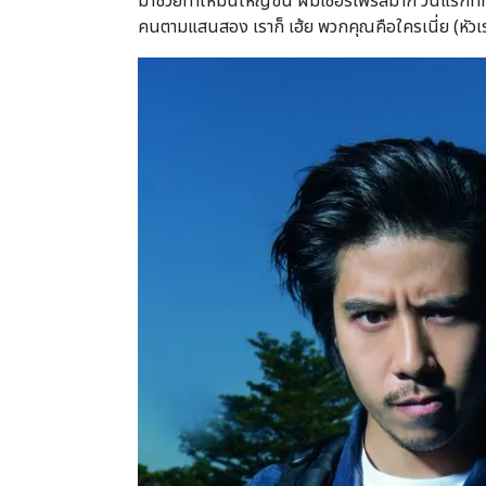
มาช่วยทำให้มันใหญ่ขึ้น ผมเซอร์ไพร้ส์มาก วันแรกที
คนตามแสนสอง เราก็ เฮ้ย พวกคุณคือใครเนี่ย (หัวเราะ)