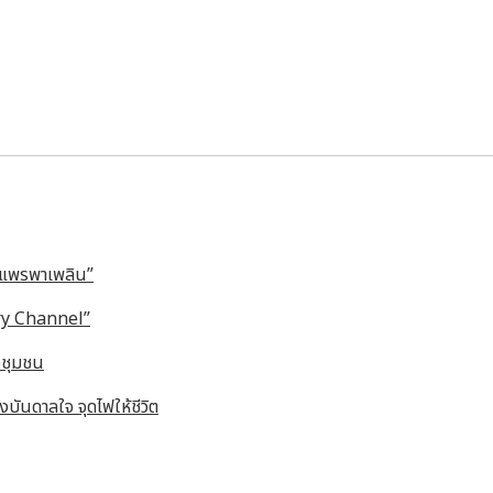
องแพรพาเพลิน”
ary Channel”
อชุมชน
บันดาลใจ จุดไฟให้ชีวิต