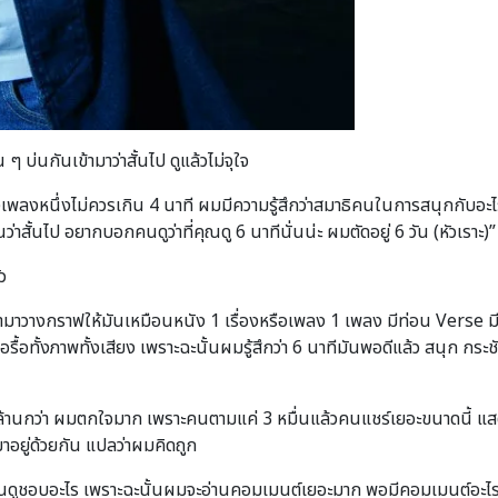
บ่นกันเข้ามาว่าสั้นไป ดูแล้วไม่จุใจ
งหนึ่งไม่ควรเกิน 4 นาที ผมมีความรู้สึกว่าสมาธิคนในการสนุกกับอะไรส
่าสั้นไป อยากบอกคนดูว่าที่คุณดู 6 นาทีนั่นน่ะ ผมตัดอยู่ 6 วัน (หัวเราะ)”
ว
มาวางกราฟให้มันเหมือนหนัง 1 เรื่องหรือเพลง 1 เพลง มีท่อน Verse มีท่อ
รื้อทั้งภาพทั้งเสียง เพราะฉะนั้นผมรู้สึกว่า 6 นาทีมันพอดีแล้ว สนุก กระชั
ห้าล้านกว่า ผมตกใจมาก เพราะคนตามแค่ 3 หมื่นแล้วคนแชร์เยอะขนาดนี้ แ
ามาอยู่ด้วยกัน แปลว่าผมคิดถูก
่าคนดูชอบอะไร เพราะฉะนั้นผมจะอ่านคอมเมนต์เยอะมาก พอมีคอมเมนต์อะไรท