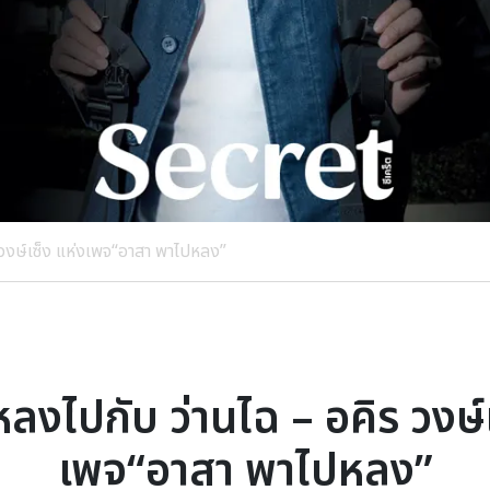
 วงษ์เซ็ง แห่งเพจ“อาสา พาไปหลง”
หลงไปกับ ว่านไฉ – อคิร วงษ์
เพจ“อาสา พาไปหลง”