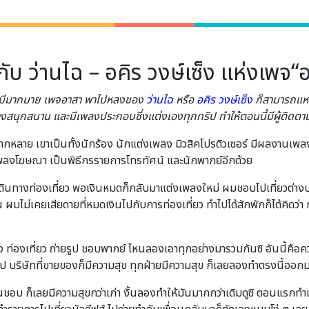
กับ ว่านไฉ – อคิร วงษ์เซ็ง แห่งเพจ
วที่มีมากมาย เพจอาสา พาไปหลงของ
ว่านไฉ
หรือ
อคิร วงษ์เซ็ง
ก็สามารถแหว
างสนุกสนาน และมีเพลงประกอบซึ่งแต่งเองทุกทริป ทำให้ตอนนี้มีผู้ติด
ลากหลาย เขาเป็นทั้งนักร้อง นักแต่งเพลง มิวสิคโปรดิวเซอร์ มีผลงานเ
งโฆษณา เป็นพิธีกรรายการโทรทัศน์ และนักพากย์อีกด้วย
นทางท่องเที่ยว พอเงินหมดก็กลับมาแต่งเพลงใหม่ ผมชอบไปเที่ยวต่างประเ
ื่น ผมไม่เคยเสียดายที่หมดเงินไปกับการท่องเที่ยว ทำไปได้สักพักก็ได้คิดว่า
่องเที่ยว ถ่ายรูป ชอบพากย์ ไหนลองเอาทุกอย่างมารวมกันซิ อันนี้คือ
ั้นไป บริษัทที่ขายของก็มีความสุข ทุกฝ่ายมีความสุข ก็เลยลองทำตรงนี้ออก
ชอบ ก็เลยมีความสุขกว่าเก่า งั้นลองทำให้มันมากกว่าเดิมดูซิ ตอนแ