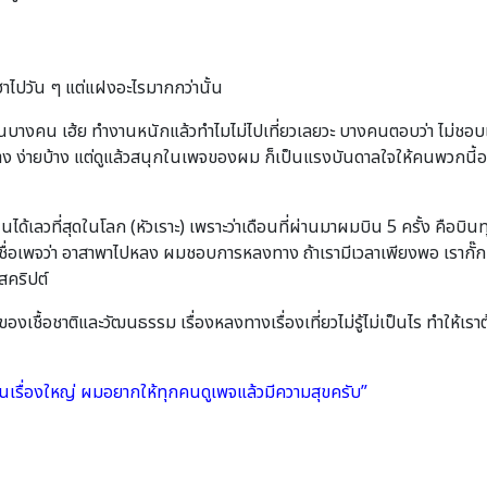
ฮาไปวัน ๆ แต่แฝงอะไรมากกว่านั้น
นบางคน เฮ้ย ทำงานหนักแล้วทำไมไม่ไปเที่ยวเลยวะ บางคนตอบว่า ไม่ชอบเ
้าง ง่ายบ้าง แต่ดูแล้วสนุกในเพจของผม ก็เป็นแรงบันดาลใจให้คนพวกนี้อยา
เลวที่สุดในโลก (หัวเราะ) เพราะว่าเดือนที่ผ่านมาผมบิน 5 ครั้ง คือบินทุ
้งชื่อเพจว่า อาสาพาไปหลง ผมชอบการหลงทาง ถ้าเรามีเวลาเพียงพอ เรากั๊กเอ
สคริปต์
องเชื้อชาติและวัฒนธรรม เรื่องหลงทางเรื่องเที่ยวไม่รู้ไม่เป็นไร ทำให้เร
เป็นเรื่องใหญ่ ผมอยากให้ทุกคนดูเพจแล้วมีความสุขครับ”