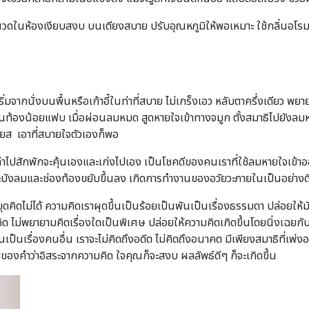
รนวดในห้องเงียบสงบ บนเตียงสบาย ปรับอุณหภูมิให้พอเหมาะ ใช้กลิ่นอโรมา 
มจากนั่งบนพื้นหรือเก้าอี้ในท่าที่สบาย ไม่เกร็งเอว หลับตาครึ่งเดียว พ
นท้องน้อยแฟบ เมื่อผ่อนลมหมด สูดหายใจเข้าทางจมูก ตั้งสมาธิไปยังลมหา
ียส เอาที่สบายใจตัวเองก็พอ
อทำไปสักพักจะคุ้นเองและเก่งไปเอง เป็นโชคดีของคนเราที่ใช้ลมหายใจเข
ะบังลมและช่องท้องขยับขึ้นลง เกิดการทำงานของอวัยวะภายในเป็นอย่างด
คิดไม่ได้ ความคิดเราผุดขึ้นเป็นร้อยเป็นพันเป็นเรื่องธรรมดา ปล่อยให้ม
ิด ไม่พยายามคิดเรื่องใดเป็นพิเศษ ปล่อยให้ความคิดเกิดขึ้นโดยนิ่งเฉยกับม
อนเป็นเรื่องคนอื่น เราจะไม่คิดถึงอดีต ไม่คิดถึงอนาคต มีเพียงสมาธิที่เพ่ง
มายของคำว่าอิสระจากความคิด ใจคุณก็จะสงบ ผลลัพธ์ดีๆ ก็จะเกิดขึ้น