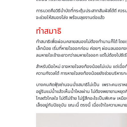
การนวดคือวิธีบำบัดที่กระตุ้นประสาทสัมผัสได้ดี คว
จะช่วยให้สมองโล่ง พร้อมลุยงานต่อแล้ว
ทำสมาธิ
ทำสมาธิเพื่อผ่อนคลายสมองไม่ต้องทำนานก็ได้ โดยเริ่
เล็กน้อย เริ่มที่หายใจออกก่อน ค่อยๆ ผ่อนลมออกจ
ลมหายใจเข้าจะยาวกว่าลมหายใจออก แต่ไม่ต้องไปซีเร
สำหรับมือใหม่ อาจหายใจลงท้องน้อยไม่เปน แต่เมื่
ความกังวลได้ การหายใจลงท้องน้อยยังช่วยบริหารก
บางคนคิดฟุ้งซ่านจนนั่งสมาธิไม่เป็น เพราะคนเราหยุด
อยู่ริมแม่น้ำแล้วเห็นน้ำไหลผ่าน ไม่ต้องพยายามหยุดค
ไกลตัวไกลใจ ไม่ดีไม่ร้าย ไม่รู้สึกอะไรเป็นพิเศษ เหมื
เล็งอยู่กับปัจจุบัน ขณะนี้ ตรงนี้ เมื่อเข้าใจความห