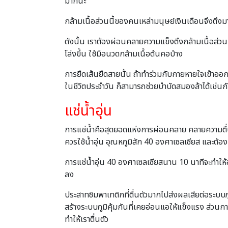
มากนะ
กล้ามเนื้อส่วนนี้ของคนเหล่ามนุษย์เงินเดือนจึงตึงม
ดังนั้น เราต้องผ่อนคลายความแข็งตึงกล้ามเนื้อส่วนน
โล่งขึ้น ใช้มือนวดกล้ามเนื้อต้นคอบ้าง
การยืดเส้นยืดสายนั้น ถ้าทำร่วมกับกายหายใจเข้าออกถ
ในชีวิตประจำวัน ก็สามารถช่วยบำบัดสมองล้าได้เช่นก
แช่น้ำอุ่น
การแช่น้ำคือสุดยอดแห่งการผ่อนคลาย คลายความตื่นต
ควรใช้น้ำอุ่น อุณหภูมิสัก 40 องศาเซลเซียส และต้
การแช่น้ำอุ่น 40 องศาเซลเซียสนาน 10 นาทีจะทำให้อุ
ลง
ประสาทซิมพาเทติกที่ตื่นตัวมากไปส่งผลเสียต่อระบบภู
สร้างระบบภูมิคุ้มกันที่เคยอ่อนแอให้แข็งแรง ส่วน
ทำให้เราตื่นตัว