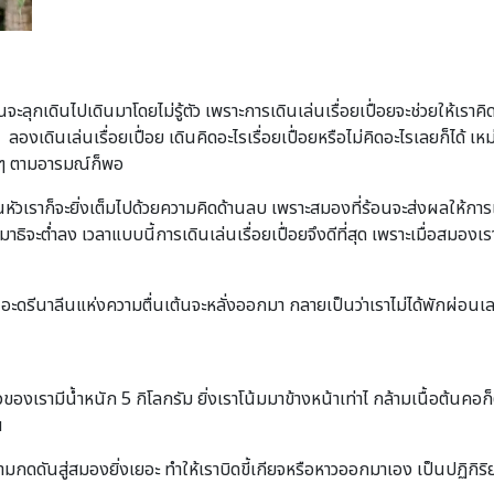
นจะลุกเดินไปเดินมาโดยไม่รู้ตัว เพราะการเดินเล่นเรื่อยเปื่อยจะช่วยให้เรา
ยิง ลองเดินเล่นเรื่อยเปื่อย เดินคิดอะไรเรื่อยเปื่อยหรือไม่คิดอะไรเลยก็ได้
ยๆ ตามอารมณ์ก็พอ
ในหัวเราก็จะยิ่งเต็มไปด้วยความคิดด้านลบ เพราะสมองที่ร้อนจะส่งผลให้ก
จะต่ำลง เวลาแบบนี้การเดินเล่นเรื่อยเปื่อยจึงดีที่สุด เพราะเมื่อสมอง
อะดรีนาลีนแห่งความตื่นเต้นจะหลั่งออกมา กลายเป็นว่าเราไม่ได้พักผ่อนเ
วของเรามีน้ำหนัก 5 กิโลกรัม ยิ่งเราโน้มมาข้างหน้าเท่าไ กล้ามเนื้อต้นค
น
ันสู่สมองยิ่งเยอะ ทำให้เราบิดขี้เกียจหรือหาวออกมาเอง เป็นปฏิกิริยาท