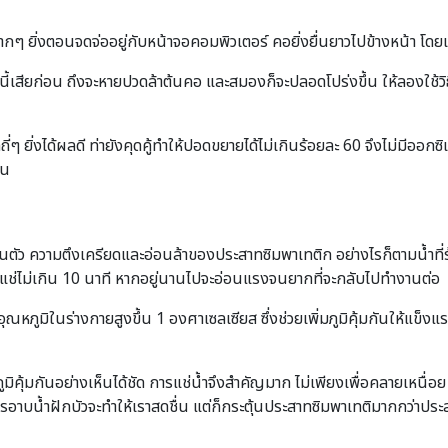
ากๆ ยิ่งตอนจดจ่ออยู่กับหน้าจอคอมพิวเตอร์ คอยิ่งยื่นยาวไปข้างหน้า โดย
ี้เสียก่อน ถึงจะหายปวดล้าต้นคอ และสมองก็จะปลอดโปร่งขึ้น ให้ลองใช้วิธีเ
ี่ๆ ยิ่งได้ผลดี ท่ายังคุดคู้ทำให้ปอดขยายได้ไม่เกินร้อยละ 60 จึงไม่มีออ
ัน
ัว ความตึงเครียดและอ่อนล้าของประสาทซิมพาเทติก อย่างไรก็ตามน้ำที่ร้
องแช่ไม่เกิน 10 นาที หากอยู่นานไปจะอ่อนแรงจนยากที่จะกลับไปทำงานต่อ
ณหภูมิในร่างกายสูงขึ้น 1 องศาเซลเซียส ซึ่งช่วยเพิ่มภูมิคุ้มกันให้แข็งแ
มิคุ้มกันอย่างเห็นได้ชัด การแช่น้ำจึงสำคัญมาก ไม่เพียงเพื่อคลายเหนื่อย
การอาบน้ำฝักบัวจะทำให้เราสดชื่น แต่ก็กระตุ้นประสาทซิมพาเทติมากกว่าป