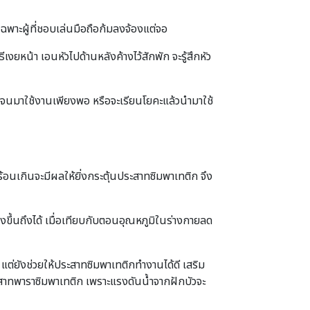
เฉพาะผู้ที่ชอบเล่นมือถือก้มลงจ้องแต่จอ
งยหน้า เอนหัวไปด้านหลังค้างไว้สักพัก จะรู้สึกหัว
กซิเจนมาใช้งานเพียงพอ หรือจะเรียนโยคะแล้วนำมาใช้
อนเกินจะมีผลให้ยิ่งกระตุ้นประสาทซิมพาเทติก จึง
รงขึ้นถึงได้ เมื่อเทียบกับตอนอุณหภูมิในร่างกายลด
 แต่ยังช่วยให้ประสาทซิมพาเทติกทำงานได้ดี เสริม
ระสาทพาราซิมพาเทติก เพราะแรงดันน้ำจากฝักบัวจะ