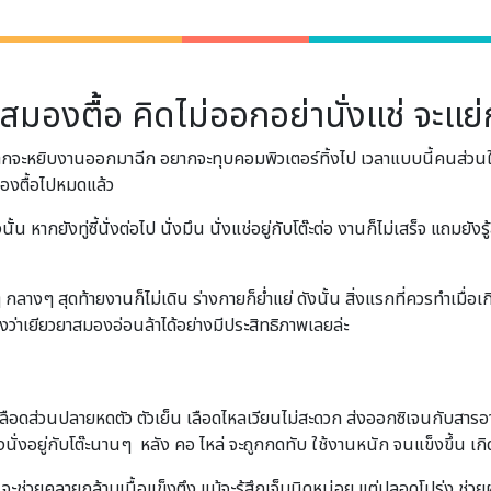
้สมองตื้อ คิดไม่ออกอย่านั่งแช่ จะแย่
อยากจะหยิบงานออกมาฉีก อยากจะทุบคอมพิวเตอร์ทิ้งไป เวลาแบบนี้คนส่วนใหญ
มองตื้อไปหมดแล้ว
หากยังทู่ซี้นั่งต่อไป นั่งมึน นั่งแช่อยู่กับโต๊ะต่อ งานก็ไม่เสร็จ แถมยั
ๆ กลางๆ สุดท้ายงานก็ไม่เดิน ร่างกายก็ย่ำแย่ ดังนั้น สิ่งแรกที่ควรทำเมื
องว่าเยียวยาสมองอ่อนล้าได้อย่างมีประสิทธิภาพเลยล่ะ
อดส่วนปลายหดตัว ตัวเย็น เลือดไหลเวียนไม่สะดวก ส่งออกซิเจนกับสารอาหารสู
่งอยู่กับโต๊ะนานๆ หลัง คอ ไหล่ จะถูกกดทับ ใช้งานหนัก จนแข็งขึ้น เกิ
่วยคลายกล้ามเนื้อแข็งตึง แม้จะรู้สึกเจ็บนิดหน่อย แต่ปลอดโปร่ง ช่วย