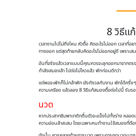
8 วิธีแก
เวลางานไปไม่ถึงไหน หัวตื้อ คิดอะไรไม่ออก เวลาที่
ทางออก แต่สุดท้ายกลับคิดอะไรไม่ออกอยู่ดี เพราะส
อันที่จริงแล้วเวลาแบบนี้คุณควรจะลุกออกมาจากตรงนั้น 
กำลังสมองล้า ไปต่อไม่ไหวแล้ว พักก่อนดีกว่า
แต่พอจะพักก็ไม่กล้าพัก ยังกังวลกับงาน พักได้ครึ่ง
ความเครียด แล้วลอง 8 วิธีแก้สมองตื้อต่อไปนี้ รับร
นวด
หากประสาทซิมพาเทติกตื่นตัวจะแข็งไปทั้งร่าง หลอดเลื
ความอ่อนล้าสะสม โดยเฉพาะคนทำงานใช้สมองที่ต้องนั
ดังนั้น ควรคลายด้วยการนวด เพราะการกดนวดเบาๆ จะช