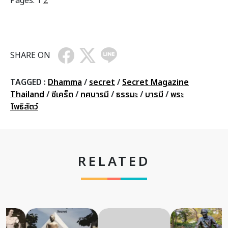
Pages:
1
2
SHARE ON
TAGGED :
Dhamma
/
secret
/
Secret Magazine
Thailand
/
ซีเคร็ต
/
ทศบารมี
/
ธรรมะ
/
บารมี
/
พระ
โพธิสัตว์
RELATED