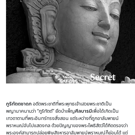
ภูริทัตตชาดก
อดีตพระชาติที่พระพุทธเจ้าเสวยพระชาติเป็น
พญานาคนามว่า “ภูริทัตต์” ยึดบำเพ็ญ
ศีลบารมี
เพื่อได้เกิดเป็น
เทวดาตามที่พระอินทร์ทรงสั่งสอน แต่ระหว่างที่ถูกอาลัมพายน์
พราหมณ์จับไปแสดงกล ด้วยปัญญาของพระโพธิสัตว์ได้คิดตรองว่า
พระองค์สามารถปล่อยพิษสังหารอาลัมพายน์พราหมณ์ก็ย่อมได้ แต่