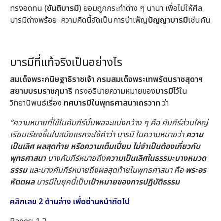
ทรงอดทน (
ขันติบารมี
) ยอมถูกกระทำต่าง ๆ นานา เพื่อไม่ให้ศีล
บารมีด่างพร้อย ความคิดนี้จัดเป็นการบำเพ็ญ
ปัญญาบารมี
เช่นกัน
บารมีที่แท้จริงเป็นอย่างไร
สมเด็จพระกนิษฐาธิราชเจ้า กรมสมเด็จพระเทพรัตนราชสุดาฯ
สยามบรมราชกุมารี
ทรงอธิบายความหมายของ
บารมี
ไว้ใน
วิทยานิพนธ์เรื่อง
ทศบารมีในพุทธศาสนาเถรวาท
ว่า
“ความหมายที่ใช้ในคัมภีร์นั้นพอจะแบ่งกว้าง ๆ คือ คัมภีร์ส่วนใหญ่
เรียบเรียงขึ้นในสมัยแรกจะใช้คำว่า บารมี ในความหมายว่า
ความ
เป็นเลิศ ผลสุดท้าย หรือความเต็มเปี่ยม ไม่จำเป็นต้องเกี่ยวกับ
พุทธศาสนา
บางคัมภีร์หมายถึง
ความเป็นเลิศในธรรมะบางหมวด
ธรรม
และบางคัมภีร์หมายถึงผลสุดท้ายในพุทธศาสนา คือ
พระอร
หัตตผล
บารมีในยุคนี้เป็น
เป้าหมายของการปฏิบัติธรรม
คลิกเลข 2 ด้านล่าง เพื่ออ่านหน้าถัดไป