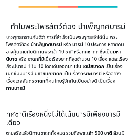
ทำไมพระโพธิสัตว์ต้อง บำเพ็ญทศบารมี
ชาวพุทธทราบกันดีว่า การที่สำเร็จเป็นพระพุทธเจ้าได้นั้น พระ
โพธิสัตว์ต้อง
บำเพ็ญทศบารมี
หรือ
บารมี 10 ประการ
หลายคน
อาจคุ้นเคยกับนิทานพระเจ้า 10 ชาติ หรือ
ทศชาดก
ซึ่งเป็น
มหา
นิบาต
หรือ ชาดกที่มีเนื้อเรื่องยากที่สุดจำนวน 10 เรื่อง แต่ละเรื่อง
ก็จะมีบารมี 1 ใน 10 โดดเด่นออกมา เช่น
เตมียชาดก
เป็นเรื่อง
เนกขัมมบารมี
มหาชนกชาดก
เป็นเรื่อง
วิริยะบารมี
หรืออย่าง
เรื่อง
เวสสันดรชาดก
ที่คนไทยรู้จักกันเป็นอย่างดี เป็นเรื่อง
ทานบารมี
ทศชาติเรื่องหนึ่งไม่ได้เน้นบารมีเพียงบารมี
เดียว
ตามจริงแล้วนิทานชาดกทั้งหมด รวมถึง
พระเจ้า 500 ชาติ
ล้วนมี