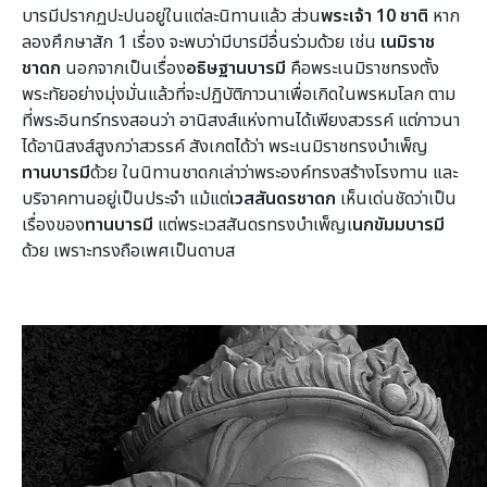
บารมีปรากฏปะปนอยู่ในแต่ละนิทานแล้ว ส่วน
พระเจ้า 10 ชาติ
หาก
ลองศึกษาสัก 1 เรื่อง จะพบว่ามีบารมีอื่นร่วมด้วย เช่น
เนมิราช
ชาดก
นอกจากเป็นเรื่อง
อธิษฐานบารมี
คือพระเนมิราชทรงตั้ง
พระทัยอย่างมุ่งมั่นแล้วที่จะปฏิบัติภาวนาเพื่อเกิดในพรหมโลก ตาม
ที่พระอินทร์ทรงสอนว่า อานิสงส์แห่งทานได้เพียงสวรรค์ แต่ภาวนา
ได้อานิสงส์สูงกว่าสวรรค์ สังเกตได้ว่า พระเนมิราชทรงบำเพ็ญ
ทานบารมี
ด้วย ในนิทานชาดกเล่าว่าพระองค์ทรงสร้างโรงทาน และ
บริจาคทานอยู่เป็นประจำ แม้แต่
เวสสันดรชาดก
เห็นเด่นชัดว่าเป็น
เรื่องของ
ทานบารมี
แต่พระเวสสันดรทรงบำเพ็ญเ
นกขัมมบารมี
ด้วย เพราะทรงถือเพศเป็นดาบส