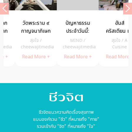
ปัญหาธรรม
ฮันส์
ปัญหาธรรม
ประจำวันนี้:
คริสเตียน แอ
ประจำวันนี้ :
ฝังลูกนิมิต ได้
นเดอร์สัน
หมอดูล่วงรู้
MIND
/
สุขใจ
/
A
MIND
/
บุญมากกว่า
นิทานที่เขา
ดวงชะตา เรา
a
cheewajitmedia
Cuisine
cheewajitmedia
ทำบุญอย่าง
แต่งขึ้นคือชีวิต
ได้อย่างไร
Read More +
Read More +
Read More +
อื่นหรือไม่
จริงของเขา
ชีวจิตแนวความคิดเรื่องสุขภาพ
แบบองค์รวม "ชีว" ที่หมายถึง "กาย"
รวมเข้ากับ "จิต" ที่หมายถึง "ใจ"