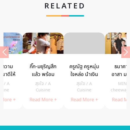
RELATED
ครูณัฐ ครูหนุ่ม
ธนาคารจิต
สาราณียธรรม
ใจหล่อ นำเงิน
อาสา มากกว่า
6 หลักธรรมที่
บริจาคมอบให้
คำว่า “อาสา”
ทำให้เกิดความ
สุขใจ
/
A
MIND
/
สุขใจ
/
A
รพ.สังขละบุรี
คือ “การ
สามัคคี
Cuisine
cheewajitmedia
Cuisine
และร่วม
พัฒนาจิต”
Read More +
Read More +
Read More +
กิจกรรมวิ่ง
ของโรง
พยาบาล