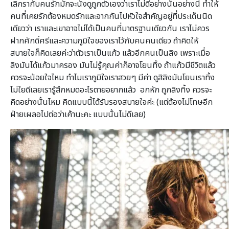
เลิกรากับคนรักมักจะนั่งดูถูกตัวเองว่าเราไม่ดีอย่างนั้นอย่างนี้ ทำให้
คนที่เคยรักต้องหมดรักและจากกันไปหัวใจสำคัญอยู่ที่ประเด็นนิด
เดียวว่า เราและเขาอาจไม่ได้เป็นคนที่มาตรฐานเดียวกัน เราไม่ควร
ฝากศักดิ์ศรีและความภูมิใจของเราไว้กับคนคนเดียว ถ้าคิดให้
สบายใจก็คิดเลยค่ะว่าตัวเราเป็นแก้ว แล้วอีกคนเป็นลิง เพราะเมื่อ
ลิงมันได้แก้วมาครอง มันไม่รู้คุณค่าก็อาจโยนทิ้ง ถ้าแก้วมีชีวิตแล้ว
ควรจะน้อยใจไหม ทำไมเราภูมิใจเราสวยๆ มีค่า ดูสิลิงมันโยนเราทิ้ง
ไม่ใยดีเลยเรารู้สึกหมดอะไรตายอยากแล้ว อกหัก ถูกลิงทิ้ง ควรจะ
คิดอย่างนั้นไหม คิดแบบนี้ได้รับรองสบายใจค่ะ (แต่ต้องไม่โทษอีก
ฝ่ายเผลอไปต่อว่าเค้านะคะ แบบนั้นไม่ดีเลย)