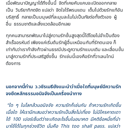
เมื่อพัฒนาปัญญาได้ถึงขั้นนี้ จิตที่เคยคับแคบจะเปิดออกกลาย
เป็น วิมริยาทิกตจิต แปลว่า จิตใจไร้พรมแดน เต็มไปด้วยรักแท้อัน
บริสุทธิ์ กลายเป็นมนุษย์ที่ละมุนละไมไม่เป็นภัยต่อทั้งตัวเอง ผู้
อื่น ธรรมชาติและสิ่งแวดล้อมอีกเลย
ทุกคนสามารถพัฒนาไปสู่ความรักขั้นสูงสุดนี้ได้โดยไม่จำเป็นต้อง
สำเร็จอรหันต์ เพียงแค่เริ่มต้นรักผู้อื่นเหมือนกับที่รักตนเอง ก็
เท่ากับว่าเรากำลังก้าวผ่านธรณีประตูความรักแบบเดิม และเลื่อนขั้น
มาสู่ความรักที่ประเสริฐยิ่งขึ้น รักเช่นนี้เองคือรักที่วาเลนไทน์
ต้องการ
นอกจากนี้ท่าน ว.วชิรเมธียังแนะนำว่าเมื่อใดที่มนุษย์มีความรัก
จงยึดหลักธรรมอนิจจังเป็นเครื่องนำทาง
“ใด ๆ ในโลกล้วนอนิจจัง ความรักก็เช่นกัน ถ้าความรักเกิดขึ้น
เมื่อใด ให้เรานึกเสมอว่าความรักเป็นสิ่งไม่เที่ยง ไม่มีใครคาดเดา
ได้ 100 เปอร์เซ็นต์ว่าจะเกิดอะไรขึ้นในอนาคต มีคติข้อหนึ่งที่นำ
มาใช้ได้ในทุกช่วงชีวิต นั่นคือ This too shall pass. แปลว่า