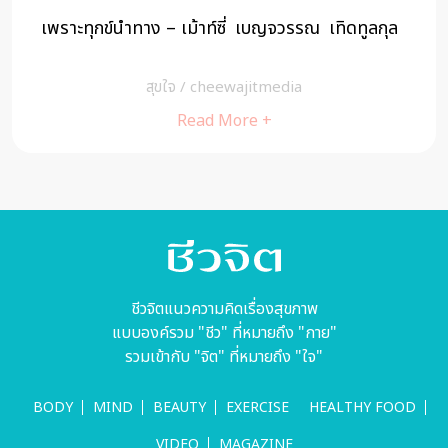
เพราะทุกข์นำทาง – เม้าท์ซี่ เบญจวรรณ เทิดทูลกุล
สุขใจ
/
cheewajitmedia
Read More +
ชีวจิตแนวความคิดเรื่องสุขภาพ
แบบองค์รวม "ชีว" ที่หมายถึง "กาย"
รวมเข้ากับ "จิต" ที่หมายถึง "ใจ"
BODY
MIND
BEAUTY
EXERCISE
HEALTHY FOOD
VIDEO
MAGAZINE