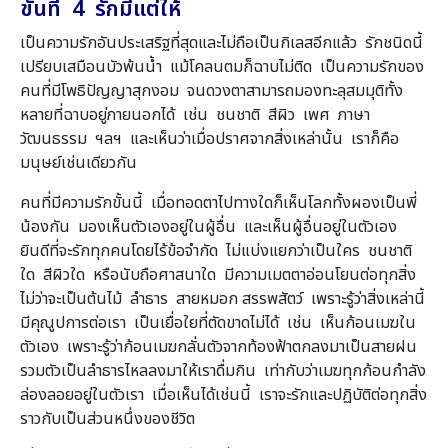
ขั้นที่ 4 รักมีแต่ให้
เป็นความรักอันประเสริฐที่สุดและไม่ถือเป็นกิเลสอีกแล้ว รักชนิดนี้
เปรียบเสมือนบัวพ้นน้ำ แม้โคลนตมก็ฉาบไม่ติด เป็นความรักของ
คนที่มีโพธิปัญญาสุกงอม จนดวงตาสามารถมองทะลุสมมุติทั้ง
หลายที่ฉาบอยู่ภายนอกได้ เช่น ชนชาติ สีผิว เพศ ภาษา
วัฒนธรรม ฯลฯ และเห็นว่าเมื่อปราศจากสิ่งเหล่านั้น เราก็คือ
มนุษย์เช่นเดียวกัน
คนที่มีความรักขั้นนี้ เมื่อทอดตาไปทางใดก็เห็นโลกทั้งผองเป็นพี่
น้องกัน มองเห็นตัวเองอยู่ในผู้อื่น และเห็นผู้อื่นอยู่ในตัวเอง
ยินดีที่จะรักทุกคนโดยไร้ข้อจำกัด ไม่แบ่งแยกว่าเป็นใคร ชนชาติ
ใด สีผิวใด หรือนับถือศาสนาใด มีความเมตตาอ่อนโยนต่อทุกสิ่ง
ไม่ว่าจะเป็นต้นไม้ ลำธาร สายหมอก สรรพสัตว์ เพราะรู้ว่าสิ่งเหล่านี้
มีคุณูปการต่อเรา เป็นเยื่อใยที่ตัดขาดไม่ได้ เช่น เห็นก้อนเมฆใน
ตัวเอง เพราะรู้ว่าก้อนเมฆกลั่นตัวจากท้องฟ้าตกลงมาเป็นสายฝน
รวมตัวเป็นลำธารไหลลงมาให้เราดื่มกิน เท่ากับว่าเมฆทุกก้อนกำลัง
ล่องลอยอยู่ในตัวเรา เมื่อเห็นได้เช่นนี้ เราจะรักและปฏิบัติต่อทุกสิ่ง
ราวกับเป็นส่วนหนึ่งของชีวิต