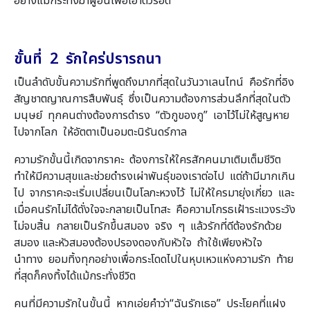
อย่างแม้กระทั่งฆ่าผู้อื่นเพื่อเอาตัวรอด
ขั้นที่ 2 รักใคร่ปรารถนา
เป็นลำดับขั้นความรักที่พูดถึงมากที่สุดในวันวาเลนไทน์ คือรักที่อิง
สัญชาตญาณการสืบพันธุ์ ซึ่งเป็นความต้องการส่วนลึกที่สุดในตัว
มนุษย์ ทุกคนต่างต้องการดำรง “ตัวกูของกู” เอาไว้ไม่ให้สูญหาย
ไปจากโลก ให้อัตตาเป็นอมตะนิรันดร์กาล
ความรักขั้นนี้เกิดจากราคะ ต้องการให้ใครสักคนมาเติมเต็มชีวิต
ทำให้มีความสุขและช่วยดำรงเผ่าพันธุ์ของเราต่อไป แต่ถ้ามีมากเกิน
ไป จากราคะจะเริ่มเปลี่ยนเป็นโลภะหวงไว้ ไม่ให้ใครมายุ่งเกี่ยว และ
เมื่อคนรักไม่ได้ดั่งใจจะกลายเป็นโทสะ คือความโกรธเฝ้าระแวงระวัง
ไม่จบสิ้น กลายเป็นรักขึ้นสมอง จริง ๆ แล้วรักที่ดีต้องรักด้วย
สมอง และหัวสมองต้องปรองดองกับหัวใจ ถ้าใช้เพียงหัวใจ
นำทาง ยอมทิ้งทุกอย่างเพื่อกระโดดไปในหุบเหวแห่งความรัก ท้าย
ที่สุดก็คงทิ้งได้แม้กระทั่งชีวิต
คนที่มีความรักในขั้นนี้ หากเอ่ยคำว่า“ฉันรักเธอ” ประโยคที่แฝง