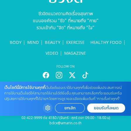
ชีวจิตแนวความคิดเรื่องสุขภาพ
แบบองค์รวม "ชีว" ที่หมายถึง "กาย"
รวมเข้ากับ "จิต" ที่หมายถึง "ใจ"
BODY
MIND
BEAUTY
EXERCISE
HEALTHY FOOD
VIDEO
MAGAZINE
FOLLOW ON
เว็บไซต์นี้มีการใช้งานคุกกี้
เว็บไซต์ของเราใช้งานคุกกี้เพื่อช่วยเพิ่มประสบการณ์
สนใจลงโฆษณากับเว็บไซต์
การใช้งานเว็บไซต์ให้สามารถใช้งานได้ดียิ่งขึ้น คุณสามารถเลือกที่จะยอมรับหรือ
Tel : 085 661 4629 / (จันทร์ - ศุกร์ เวลา 09.00 - 18.00 น)
ปฏิเสธการใช้งานคุกกี้ได้ง่ายๆ โดยการดูรายละเอียดเพิ่มเติมที่ “การตั้งค่าคุกกี้”
cheewajitmedia@gmail.com
ยกเลิก
ยอมรับทั้งหมด
ติดต่อแจ้งปัญหาหรือร้องเรียน
02-422-9999 ต่อ 4180 / (จันทร์ - ศุกร์ เวลา 09.00 - 18.00 น)
bdcx@amarin.co.th