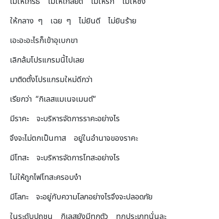
ไม่ให้โกรธ ไม่ให้เกลียด ไม่ให้รัก ไม่ให้ชัง
ให้กลาง ๆ เฉย ๆ ไม่ยินดี ไม่ยินร้าย
เอะอะอะไรก็เข้าอุเบกขา
เลิกล้มโปรแกรมนี้ไปเลย
มาติดตั้งโปรแกรมใหม่ดีกว่า
เรียกว่า “กิเลสแมเนจเมนต์“
มีราคะ จะบริหารจัดการราคะอย่างไร
จึงจะไม่ตกเป็นทาส อยู่ในอำนาจของราคะ
มีโทสะ จะบริหารจัดการโทสะอย่างไร
ไม่ให้ถูกไฟโทสะครอบงำ
มีโลภะ จะอยู่กับความโลภอย่างไรจึงจะปลอดภัย
ในระดับปุถุชน กิเลสยังมีทุกตัว ทุกประเภทนั่นละ