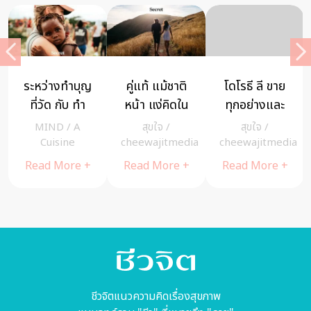
ระหว่างทําบุญ
คู่แท้ แม้ชาติ
โดโรธี ลี ขาย
ที่วัด กับ ทํา
หน้า แง่คิดใน
ทุกอย่างและ
บุญที่สถาน
การครองคู่
ย้ายบ้านเพื่อ
MIND
/
A
สุขใจ
/
สุขใจ
/
สงเคราะห์
โดย ท่าน
ทุ่มเทดูแล
a
Cuisine
cheewajitmedia
cheewajitmedia
อย่างไหนได้
ว.วชิรเมธี
สัตว์ป่า
Read More +
Read More +
Read More +
บุญมากกว่า
กัน
ชีวจิตแนวความคิดเรื่องสุขภาพ