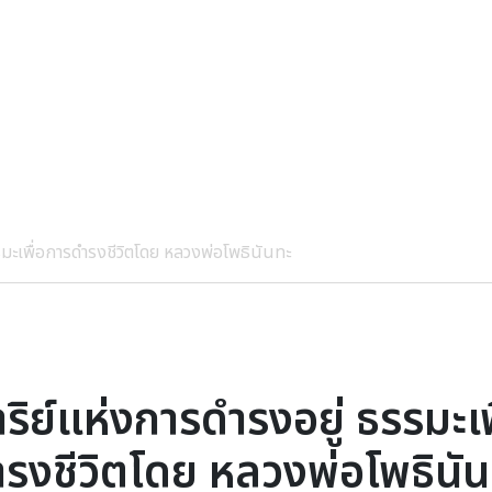
รมะเพื่อการดำรงชีวิตโดย หลวงพ่อโพธินันทะ
ริย์แห่งการดำรงอยู่ ธรรมะเ
รงชีวิตโดย หลวงพ่อโพธินั