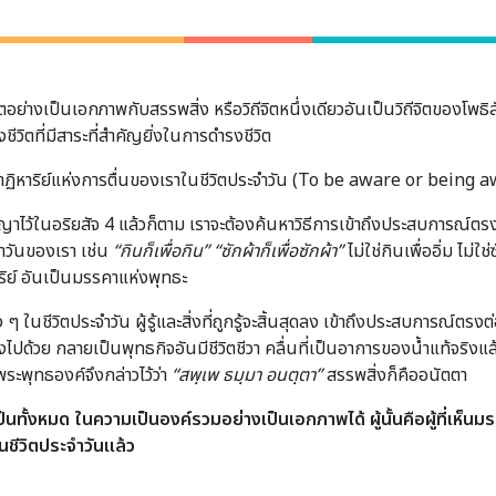
อย่างเป็นเอกภาพกับสรรพสิ่ง หรือวิถีจิตหนึ่งเดียวอันเป็นวิถีจิตของโพธิสัต
วิตที่มีสาระที่สำคัญยิ่งในการดำรงชีวิต
หาริย์แห่งการตื่นของเราในชีวิตประจำวัน (To be aware or being aw
้ในอริยสัจ 4 แล้วก็ตาม เราจะต้องค้นหาวิธีการเข้าถึงประสบการณ์ตรงต่อ
ำวันของเรา เช่น
“กินก็เพื่อกิน” “ซักผ้าก็เพื่อซักผ้า”
ไม่ใช่กินเพื่ออิ่ม ไม่ใ
ริย์ อันเป็นมรรคาแห่งพุทธะ
 ในชีวิตประจำวัน ผู้รู้และสิ่งที่ถูกรู้จะสิ้นสุดลง เข้าถึงประสบการณ์ตรง
ไปด้วย กลายเป็นพุทธกิจอันมีชีวิตชีวา คลื่นที่เป็นอาการของน้ำแท้จริงแล
ระพุทธองค์จึงกล่าวไว้ว่า
“สพฺเพ ธมฺมา อนตฺตา”
สรรพสิ่งก็คืออนัตตา
็นทั้งหมด ในความเป็นองค์รวมอย่างเป็นเอกภาพได้ ผู้นั้นคือผู้ที่เห็นมร
นชีวิตประจำวันแล้ว