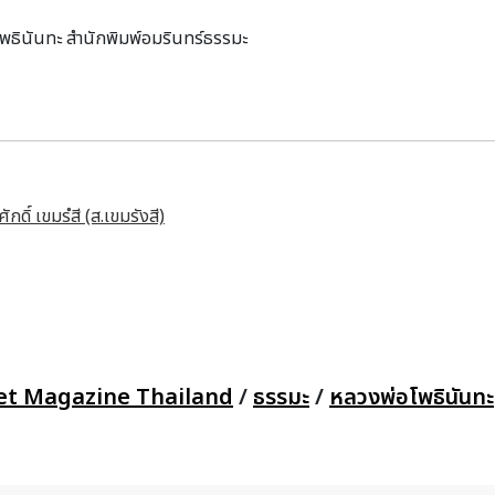
พธินันทะ สำนักพิมพ์อมรินทร์ธรรมะ
ดิ์ เขมรํสี (ส.เขมรังสี)
et Magazine Thailand
/
ธรรมะ
/
หลวงพ่อโพธินันทะ