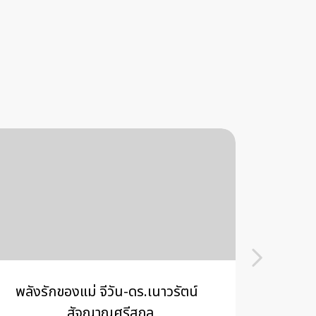
พลังรักของแม่ จีวัน-ดร.เนาวรัตน์
MFF A
สัจญาณศรีสกุล