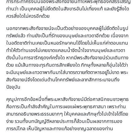
การกระทำครั้งนั้นของพระสังกัจจายน์ทำให้พระพุทธองค์สรรเสริญ
ท่านว่า เป็นบุคคลผู้ไม่ยึดติดในสังขารอันไม่เที่ยงแท้ และยังรู้สิ่งใด
ควรสิ่งใดไม่ควรอีกด้วย
นอกจากพระสังกัจจายน์จะเป็นตัวอย่างของบุคคลผู้ไม่ยึดติดในรูป
ทรัพย์แล้ว ท่านยังเป็นที่รักของมนุษย์และเทวดาอีกด้วย เนื่องจาก
ในอดีตชาติท่านเคยเป็นหมอรักษาคนไข้โดยไม่เห็นแก่ค่าตอบแทน
ทำให้ตัวท่านเองไม่เคยขาดแคลนน้ำจิตน้ำใจจากมนุษย์และเทวดา
ดังนั้นในการจาริกธุดงค์ครั้งใด หากมีพระสังกัจจายน์ร่วมเดินทาง
ด้วย แม้เส้นทางจะทุรกันดารสักเพียงใด ภิกษุทั้งหลายก็อุ่นใจได้ว่า
จะมีมนุษย์และเทวดาพากันมาใส่บาตรถวายภัตตาหารอยู่ไม่ขาด พระ
สังกัจจายน์จึงโดดเด่นด้านโภคทรัพย์และลาภสักการะมาจนถึง
ปัจจุบัน
คุณูปการอีกข้อหนึ่งที่พระมหาสังกัจจายน์มีต่อศาสนิกชนชาวพุทธ
คือการเป็นกำลังสำคัญในการเผยแผ่พระพุทธศาสนา เพราะท่าน
สามารถอธิบายพระธรรมยากๆ ให้บุคคลและภิกษุทั่วไปเข้าใจได้โดย
ง่าย รวมทั้งบทบัญญัติหลายประการก็ล้วนเป็นผลจากการมอง
การณ์ไกล เห็นปัญหาและทางแก้อย่างชาญฉลาดของท่าน