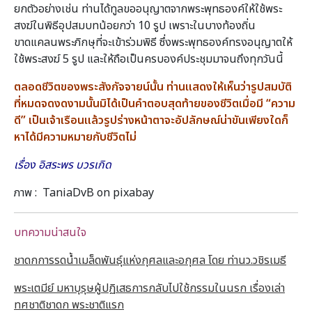
ยกตัวอย่างเช่น ท่านได้ทูลขออนุญาตจากพระพุทธองค์ให้ใช้พระ
สงฆ์ในพิธีอุปสมบทน้อยกว่า 10 รูป เพราะในบางท้องถิ่น
ขาดแคลนพระภิกษุที่จะเข้าร่วมพิธี ซึ่งพระพุทธองค์ทรงอนุญาตให้
ใช้พระสงฆ์ 5 รูป และให้ถือเป็นครบองค์ประชุมมาจนถึงทุกวันนี้
ตลอดชีวิตของพระสังกัจจายน์นั้น
ท่านแสดงให้เห็นว่ารูปสมบัติ
ที่หมดจดงดงามนั้นมิได้เป็นคำตอบสุดท้ายของชีวิตเมื่อมี
“
ความ
ดี”
เป็นเจ้าเรือนแล้วรูปร่างหน้าตาจะอัปลักษณ์น่าขันเพียงใดก็
หาได้มีความหมายกับชีวิตไม่
เรื่อง
อิสระพร
บวรเกิด
ภาพ : TaniaDvB on pixabay
บทความน่าสนใจ
ชาดกการรดน้ำเมล็ดพันธุ์แห่งกุศลและอกุศล โดย ท่านว.วชิรเมธี
พระเตมีย์ มหาบุรุษผู้ปฏิเสธการกลับไปใช้กรรมในนรก เรื่องเล่า
ทศชาติชาดก พระชาติแรก