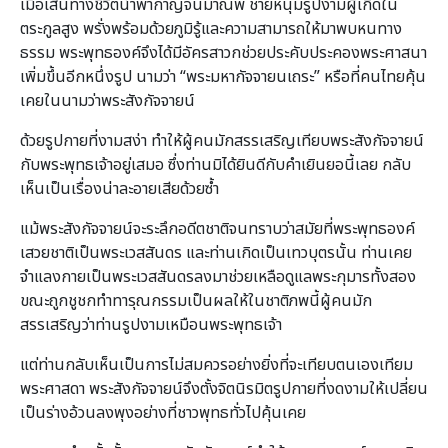
เมื่อเส้นทางชีวิตนำพากาญจนมาณพ ชายหนุ่มรูปงามผู้เกิดใน
ตระกูลสูง พรั่งพร้อมด้วยภูมิรู้และความสามารถให้มาพบหนทาง
ธรรม พระพุทธองค์จึงได้มีอัครสาวกช่วยประคับประคองพระศาสนา
เพิ่มขึ้นอีกหนึ่งรูป นามว่า “พระมหากัจจายนเถระ” หรือที่คนไทยคุ้น
เคยในนามว่าพระสังกัจจายน์
ด้วยรูปกายที่งามสง่า ทำให้ผู้คนมักสรรเสริญเทียบพระสังกัจจายน์
กับพระพุทธเจ้าอยู่เสมอ ซึ่งท่านมิได้ยินดีกับคำเยินยอนี้เลย กลับ
เห็นเป็นเรื่องน่าละอายเสียด้วยซ้ำ
แม้พระสังกัจจายน์จะระลึกอดีตชาติจนทราบว่าสมัยที่พระพุทธองค์
เสวยชาติเป็นพระเวสสันดร และท่านเกิดเป็นเทวบุตรนั้น ท่านเคย
จำแลงกายเป็นพระเวสสันดรลงมาช่วยเหลือดูแลพระกุมารทั้งสอง
ขณะถูกชูชกทำทารุณกรรมเป็นผลให้ในชาติภพนี้ผู้คนมัก
สรรเสริญว่าท่านรูปงามเหมือนพระพุทธเจ้า
แต่ท่านกลับเห็นเป็นการไม่สมควรอย่างยิ่งที่จะเทียบตนเองเทียม
พระศาสดา พระสังกัจจายน์จึงตั้งจิตนิรมิตรูปกายที่งดงามให้เปลี่ยน
เป็นร่างอ้วนลงพุงอย่างที่ชาวพุทธทั่วไปคุ้นเคย