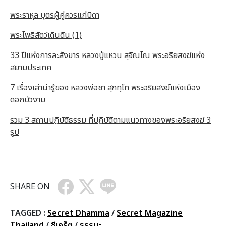
พระราหุล บุตรผู้คู่ควรแก่บิดา
พระโพธิสัตว์เดินดิน (1)
33 ปีแห่งการละสังขาร หลวงปู่แหวน สุจิณโณ พระอริยสงฆ์แห่ง
สยามประเทศ
7 เรื่องเล่าน่ารู้ของ หลวงพ่อชา สุภทฺโท พระอริยสงฆ์แห่งเมือง
ดอกบัวงาม
รวม 3 สถานปฏิบัติธรรม ที่ปฏิบัติตามแนวทางของพระอริยสงฆ์ 3
รูป
SHARE ON
TAGGED :
Secret Dhamma
/
Secret Magazine
Thailand
/
ซีเคร็ต
/
ธรรมะ