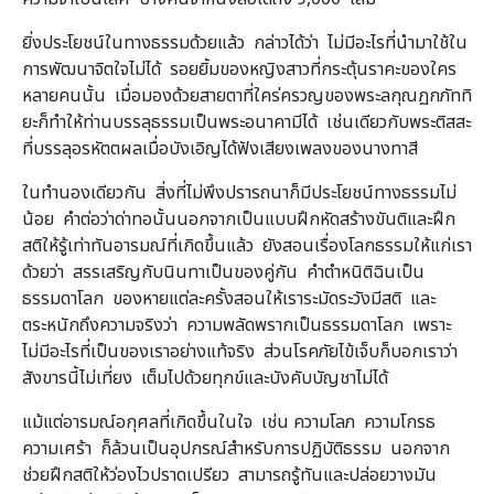
ยิ่งประโยชน์ในทางธรรมด้วยแล้ว กล่าวได้ว่า ไม่มีอะไรที่นำมาใช้ใน
การพัฒนาจิตใจไม่ได้ รอยยิ้มของหญิงสาวที่กระตุ้นราคะของใคร
หลายคนนั้น เมื่อมองด้วยสายตาที่ใคร่ครวญของพระลกุณฏกภัททิ
ยะก็ทำให้ท่านบรรลุธรรมเป็นพระอนาคามีได้ เช่นเดียวกับพระติสสะ
ที่บรรลุอรหัตตผลเมื่อบังเอิญได้ฟังเสียงเพลงของนางทาสี
ในทำนองเดียวกัน สิ่งที่ไม่พึงปรารถนาก็มีประโยชน์ทางธรรมไม่
น้อย คำต่อว่าด่าทอนั้นนอกจากเป็นแบบฝึกหัดสร้างขันติและฝึก
สติให้รู้เท่าทันอารมณ์ที่เกิดขึ้นแล้ว ยังสอนเรื่องโลกธรรมให้แก่เรา
ด้วยว่า สรรเสริญกับนินทาเป็นของคู่กัน คำตำหนิติฉินเป็น
ธรรมดาโลก ของหายแต่ละครั้งสอนให้เราระมัดระวังมีสติ และ
ตระหนักถึงความจริงว่า ความพลัดพรากเป็นธรรมดาโลก เพราะ
ไม่มีอะไรที่เป็นของเราอย่างแท้จริง ส่วนโรคภัยไข้เจ็บก็บอกเราว่า
สังขารนี้ไม่เที่ยง เต็มไปด้วยทุกข์และบังคับบัญชาไม่ได้
แม้แต่อารมณ์อกุศลที่เกิดขึ้นในใจ เช่น ความโลภ ความโกรธ
ความเศร้า ก็ล้วนเป็นอุปกรณ์สำหรับการปฏิบัติธรรม นอกจาก
ช่วยฝึกสติให้ว่องไวปราดเปรียว สามารถรู้ทันและปล่อยวางมัน