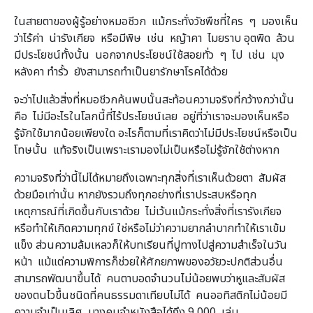
ในสายตาของผู้รู้อย่างหมอชีวก แม้กระทั่งวัชพืชที่ใคร ๆ มองเห็น
ว่าไร้ค่า น่ารังเกียจ หรือมีพิษ เช่น หญ้าคา ไมยราบ อุตพิด ล้วน
มีประโยชน์ทั้งนั้น นอกจากประโยชน์ใช้สอยทั่ว ๆ ไป เช่น มุง
หลังคา ทำรั้ว ยังสามารถทำเป็นยารักษาโรคได้ด้วย
จะว่าไปแล้วสิ่งที่หมอชีวกค้นพบนั้นสะท้อนความจริงที่กว้างกว่านั้น
คือ ไม่มีอะไรในโลกนี้ที่ไร้ประโยชน์เลย อยู่ที่ว่าเราจะมองเห็นหรือ
รู้จักใช้มากน้อยเพียงใด อะไรก็ตามที่เราคิดว่าไม่มีประโยชน์หรือเป็น
โทษนั้น แท้จริงเป็นเพราะเรามองไม่เป็นหรือไม่รู้จักใช้ต่างหาก
ความจริงที่ว่านี้ไม่ได้หมายถึงเฉพาะทุกสิ่งที่เราเห็นด้วยตา สัมผัส
ด้วยมือเท่านั้น หากยังรวมถึงทุกอย่างที่เราประสบหรือทุก
เหตุการณ์ที่เกิดขึ้นกับเราด้วย ไม่เว้นแม้กระทั่งสิ่งที่เรารังเกียจ
หรือทำให้เกิดความทุกข์ ใช่หรือไม่ว่าความยากลำบากทำให้เราเข้ม
แข็ง ส่วนความล้มเหลวก็ให้บทเรียนที่ปูทางไปสู่ความสำเร็จในวัน
หน้า แม้แต่ความพิการก็ช่วยให้ศักยภาพของอวัยวะปกติส่วนอื่น
สามารถพัฒนาขึ้นได้ คนตาบอดจำนวนไม่น้อยพบว่าหูและสัมผัส
ของตนไวขึ้นชนิดที่คนธรรมดาเทียบไม่ได้ คนออทิสติกไม่น้อยมี
ความจำเป็นเลิศ บางคนจำหนังสือได้ถึง 9,000 เล่ม