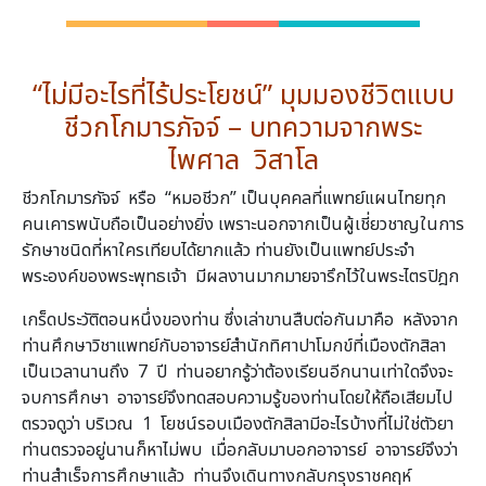
“ไม่มีอะไรที่ไร้ประโยชน์” มุมมองชีวิตแบบ
ชีวกโกมารภัจจ์ – บทความจากพระ
ไพศาล วิสาโล
ชีวกโกมารภัจจ์ หรือ “หมอชีวก” เป็นบุคคลที่แพทย์แผนไทยทุก
คนเคารพนับถือเป็นอย่างยิ่ง เพราะนอกจากเป็นผู้เชี่ยวชาญในการ
รักษาชนิดที่หาใครเทียบได้ยากแล้ว ท่านยังเป็นแพทย์ประจำ
พระองค์ของพระพุทธเจ้า มีผลงานมากมายจารึกไว้ในพระไตรปิฎก
เกร็ดประวัติตอนหนึ่งของท่าน ซึ่งเล่าขานสืบต่อกันมาคือ หลังจาก
ท่านศึกษาวิชาแพทย์กับอาจารย์สำนักทิศาปาโมกข์ที่เมืองตักสิลา
เป็นเวลานานถึง 7 ปี ท่านอยากรู้ว่าต้องเรียนอีกนานเท่าใดจึงจะ
จบการศึกษา อาจารย์จึงทดสอบความรู้ของท่านโดยให้ถือเสียมไป
ตรวจดูว่า บริเวณ 1 โยชน์รอบเมืองตักสิลามีอะไรบ้างที่ไม่ใช่ตัวยา
ท่านตรวจอยู่นานก็หาไม่พบ เมื่อกลับมาบอกอาจารย์ อาจารย์จึงว่า
ท่านสำเร็จการศึกษาแล้ว ท่านจึงเดินทางกลับกรุงราชคฤห์