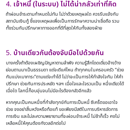
4.
เจ้าหนี้ (ในระบบ) ไม่ได้น่ากลัวเท่าที่คิด
ถ้าผ่อนชำระตามกำหนดไม่ทัน ไม่ว่าด้วยเหตุผลใด ควรรีบแจ้งกับ
สถาบันเงินกู้ ชี้แจงเหตุผลเพื่อเป็นการรักษาความน่าเชื่อถือ รวม
ทั้งร่วมกันปรึกษาหาทางออกที่ดีที่สุดให้กับทั้งสองฝ่าย
5.
บ้านเดียวกันต้องจับมือไปด้วยกัน
บางครั้งถ้าต้องเผชิญปัญหาตามลำพัง ความรู้สึกโดดเดี่ยวอ้างว้าง
ย่อมตามมาเป็นธรรมดา แต่จะดีแค่ไหน ถ้าทุกคนในครอบครัว “ช่วย
กันแบ่งเบาภาระ”ตามแต่จะทำได้ ไม่ว่าจะเป็นการให้กำลังใจกัน ให้คำ
ปรึกษา ช่วยกันการประหยัด ฯลฯ เมื่อใจและใจรวมเป็น หนึ่งเดียวได้
เมื่อใด โลกนี้ก็อบอุ่นจนไม่มีอะไรต้องกลัวอีกแล้ว
หากคุณเป็นคนหนึ่งที่กำลังทุกข์กับการเป็นหนี้ ซีเคร็ตขอเอาใจ
ช่วย จงอย่าสิ้นหวังหรือท้อแท้ ขอเพียงมีสติในการบริหารจัดการ
การเงิน และไม่ละความพยายามที่จะผ่อนชำระหนี้ ไม่ช้าก็เร็ว คงไม่
เหลือหนี้ให้คุณต้องกังวลอีกต่อไป