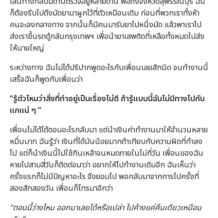
เส้นทางกลับมีด่านตรวจอยู่หลายด่าน พอถึงจังหวัดสุพรรณบุรี ฉัน
ก็ต้องรีบไปดึงมัดยามาผูกไว้ที่ตัวเหมือนเดิม ก่อนที่พวกเราทั้งห้า
คนจะลงกลางทาง จากนั้นก็มีคนมารับยาไปหนึ่งมัด แล้วพาเราไป
ส่งเราขึ้นรถตู้กลับกรุงเทพฯ เพื่อนำยาเสพติดที่เหลือทั้งหมดไปส่ง
ให้นายใหญ่
ระหว่างทาง ฉันไม่ได้ปริปากพูดอะไรกับเพื่อนเลยสักนิด จนทำงานนี้
เสร็จฉันก็พูดกับเพื่อนว่า
“รู้ตัวไหมว่าสิ่งที่ทำอยู่เป็นเรื่องไม่ดี ถ้ารู้แบบนี้ฉันไม่มีทางไปกับ
แกแน่ ๆ ”
เพื่อนไม่ได้โต้ตอบอะไรกลับมา แต่นำเงินค่าทำงานมาให้จำนวนหลาย
หมื่นบาท ฉันรู้ว่า เงินที่ได้มันน้อยมากถ้าเทียบกับความผิดที่ทำลง
ไป แต่ก็นำเงินนี้ไปใช้กินเหล้าจนหมดภายในไม่กี่วัน เพื่อนของฉัน
หายไปสามสี่วันก็ติดต่อมาว่า อยากให้ไปทำงานเดิมอีก ฉันเห็นว่า
ครั้งแรกก็ไม่มีปัญหาอะไร จึงยอมไป พอกลับมาจากการไปครั้งที่
สองสักสองวัน เพื่อนก็โทรมาอีกว่า
“ตอนนี้ว่างไหม ออกมาเลยได้หรือเปล่า ไปค้างแค่คืนเดียวเหมือน