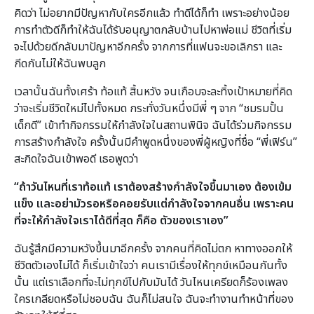
คิดว่า ไม่อยากมีปัญหากับใครอีกแล้ว ทำดีได้ก็ทำ เพราะอย่างน้อย
การทำตัวดีก็ทำให้ฉันได้รับอนุญาตกลับบ้านไปหาพ่อแม่ ชีวิตที่เริ่ม
จะไปด้วยดีกลับมาปัญหาอีกครั้ง จากการที่แฟนจะขอเลิกรา และ
กีดกันไม่ให้ฉันพบลูก
เวลานั้นฉันทั้งเศร้า ท้อแท้ สิ้นหวัง จนเกือบจะละทิ้งเป้าหมายที่คิด
ว่าจะเริ่มชีวิตใหม่ไปทั้งหมด กระทั่งวันหนึ่งมีพี่ ๆ จาก “ชมรมปั้น
เด็กดี” เข้าทำกิจกรรมให้กำลังใจในสถานพินิจ ฉันได้ร่วมกิจกรรม
การสร้างกำลังใจ ครั้งนั้นมีคำพูดหนึ่งของพี่ผู้หญิงที่ชื่อ “พี่เฟิร์น”
สะกิดใจฉันเข้าพอดี เธอพูดว่า
“ถ้าวันไหนที่เราท้อแท้ เราต้องสร้างกำลังใจขึ้นมาเอง ต้องเข้ม
แข็ง และอย่ามัวรอหรือคอยรับแต่กำลังใจจากคนอื่น เพราะคน
ที่จะให้กำลังใจเราได้ดีที่สุด ก็คือ ตัวของเราเอง”
ฉันรู้สึกมีความหวังขึ้นมาอีกครั้ง จากคนที่คิดไม่ตก หาทางออกให้
ชีวิตตัวเองไม่ได้ ก็เริ่มเข้าใจว่า คนเรามีเรื่องให้ทุกข์เหมือนกันทั้ง
นั้น แต่เราเลือกที่จะไม่ทุกข์ไปกับมันได้ วันไหนเครียดก็ร้องเพลง
ใครเกลียดหรือไม่ชอบฉัน ฉันก็ไม่สนใจ ฉันจะทำงานทำหน้าที่ของ