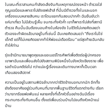
ในขณะที่เราสามคนกำลังตะลึงงันกับเหตุการณ์ตรงหน้า ตำรวจใส่
กุญแจมือและพาเราไปยังเซฟเฮ้าส์ ที่นั่นมีตำรวจทั้งในและนอก
เครื่องแบบหลายสิบคน เราโดนแยกกันสอบปากคำ ฉันยืนยันว่า
แค่มาเที่ยว ไม่มีส่วนรู้เห็น จนกระทั่งหัวค่ำ เขาก็พาเราไปส่งที่สถานี
ตำรวจ คืนนั้นฉันต้องนอนค้างในห้องขัง ในชีวิตไม่เคยคิดเลยว่า
ตัวเองจะทำผิดแล้วมาอยู่ในที่เช่นนี้ ฉันเคยคิดเสมอว่า “ถึงเราไม่ใช่
เด็กดี แต่ก็ไม่เคยคิดอยากทำให้พ่อแม่เดือดร้อน
”
แต่สุดท้ายฉันกลับ
ทำให้ท่าน
รุ่งเช้ามีทนายมาพูดคุยและขอเบอร์โทรศัพท์เพื่อติดต่อผู้ปกครอง
เขาพาฉันและเพื่อนส่งไปยังสถานพินิจหนึ่งในจังหวัดเชียงราย เพื่อ
รอดำเนินคดีต่อไป กว่าแม่จะรู้เรื่องและเดินทางมาหาก็เป็นเวลา
เกือบสองสัปดาห์
ความเป็นอยู่ในสถานพินิจลำบากกว่าชีวิตข้างนอกมากนัก อีกทั้ง
ยังต้องอาศัยอยู่ร่วมกับคนที่มาจากพื้นฐานชีวิตที่แตกต่างกัน เรียก
ว่ามาจากร้อยพ่อพันแม่ หลายครั้งที่เด็กหัวรั้นอย่างฉันมีเรื่อง
กระทบกระทั่งกับคนอื่น ตั้งแต่เพื่อนร่วมบ้านไปจนถึงหัวหน้าแม่
บ้าน