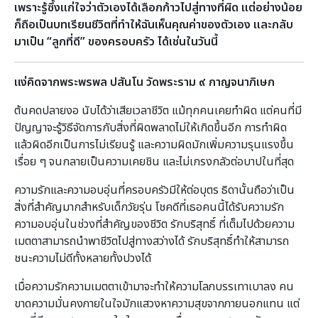
เพราะรู้ซึ้งแก่ใจว่าตัวเองได้เลือกก้าวไปสู่ทางที่ผิด แต่อย่างน้อย
ก็ถือเป็นบทเรียนชีวิตที่ทำให้ฉันเห็นคุณค่าของตัวเอง และกลับ
มาเป็น
“ลูกที่ดี” ของครอบครัว ได้เช่นในวันนี้
แง่คิดจากพระพรพล ปสันโน วัดพระราม ๙ กาญจนาภิเษก
ต้นคดปลายงอ นับได้ว่าเสียเวลาชีวิต แม้ทุกคนเคยทำผิด แต่คนที่มี
ปัญญาจะรู้วิธีจัดการกับสิ่งที่ผิดพลาดไม่ให้เกิดขึ้นอีก การทำผิด
แล้วผิดอีกเป็นการไม่เรียนรู้ และความผิดมักเพิ่มความรุนแรงขึ้น
เรื่อย ๆ จนกลายเป็นความเคยชิน และไม่เกรงกลัวต่อบาปในที่สุด
ความรักและความอบอุ่นที่ครอบครัวมีให้ต่อบุตร ธิดานั้นถือว่าเป็น
สิ่งที่สำคัญมากสำหรับเด็กวัยรุ่น โชคดีที่เธอคนนี้ได้รับความรัก
ความอบอุ่นในช่วงที่สำคัญของชีวิต รักบริสุทธิ์ ที่เต็มไปด้วยความ
เมตตาสามารถนำพาชีวิตไปสู่ทางสว่างได้ รักบริสุทธิ์ทำให้สามารถ
ชนะความไม่ดีทั้งหลายทั้งปวงได้
เมื่อความรักความเมตตาเข้ามาจะทำให้ความโลภบรรเทาเบาลง คน
ขาดความมั่นคงภายในใจมักแสวงหาความสุขจากภายนอกแทน แต่