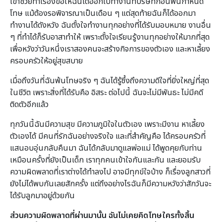
เขาช่วยทำเรื่องขอให้ฉันได้ออกไปทำงานที่บริษัทก่อนพ้นกำหนด
โทษ แม้ต้องรอพิจารณาเป็นเดือน ๆ แต่สุดท้ายฉันก็ได้ออกมา
ทำงานได้ดังหวัง ฉันตั้งใจทำงานทุกอย่างที่ได้รับมอบหมาย งานอื่น
ๆ ที่ทำได้ก็รับอาสาทำให้ เพราะตั้งใจเรียนรู้งานทุกอย่างให้มากที่สุด
เพื่อหวังว่าวันหนึ่งเราสองคนจะสร้างกิจการของตัวเอง และหาเลี้ยง
ครอบครัวให้อยู่สุขสบาย
เมื่อถึงวันที่ฉันพ้นโทษจริง ๆ ฉันได้รู้ซึ้งถึงความดีใจที่ยิ่งใหญ่ที่สุด
ในชีวิต เพราะสิ่งที่ได้รับคือ อิสระ ต่อไปนี้ ฉันจะไม่มีพันธะ ไม่มีคดี
ติดตัวอีกแล้ว
ทุกวันนี้ฉันมีความสุข มีความภูมิใจในตัวเอง เพราะมีงาน หาเลี้ยง
ตัวเองได้ มีคนที่รักฉันอย่างจริงใจ และที่สำคัญคือ ได้ครอบครัวที่
แสนอบอุ่นกลับคืนมา ฉันได้กลับมาดูแลพ่อแม่ ได้พูดคุยกับท่าน
เหมือนครั้งที่ยังเป็นเด็ก เราทุกคนเข้าใจกันและกัน และยอมรับ
ความผิดพลาดที่เราต่างได้ทำลงไป อาจมีทุกข์ใจบ้าง ก็เรื่องลูกสาวที่
ยังไม่ได้พบกันเลยสักครั้ง แต่ถึงอย่างไรฉันก็มีความหวังว่าสักวันจะ
ได้รับลูกมาอยู่ด้วยกัน
ส่วนความผิดพลาดที่ผ่านมานั้น ฉันไม่เคยคิดโทษใครทั้งสิ้น