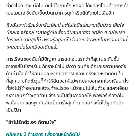
ทำตัวไม่ดี ทั้งแม่ก็ไม่เคยใส่ใจถามไถ่เหตุผล ได้แต่ลงโทษด้วยการทำ
เฉยเมยใส่ ซึ่งมันเจ็บปวดกว่าการดุด่าหรือตีให้ตายไปเสียอีก
ถึงฉันจะทำตัวแข็งกร้าวใส่แม่ แต่ในใจมีแต่ความเจ็บปวด เสียใจ
น้อยใจ จริงอยู่ เวลาอยู่กับเพื่อนฉันสนุกเฮฮา แต่ลึก ๆ ในใจแล้ว
ใครจะมีความสุขได้ เพราะรู้อยู่แก่ใจว่าความสัมพันธ์ในครอบครัวที่
เคยอบอุ่นไม่เหมือนเดิมแล้ว
การเรียนของฉันก็มีปัญหา เกรดเทอมแรกต่ำที่สุดในระดับชั้น
อาจารย์ในโรงเรียนก็ตราหน้าไปแล้วว่า ฉันคือเด็กเกเรความคิดต่อ
ต้านในใจ ทำให้ฉันมีปัญหากับอาจารย์หลายครั้งและหลายคน ใน
ที่สุดความคิดชั่ววูบก็ทำให้ฉันขอให้แม่พาไปลาออกจากโรงเรียน ทั้ง
ที่ยังไม่รู้ว่าออกมาแล้วจะทำอะไรต่อ แม้ว่าแม่ไม่เห็นด้วย แต่คงเอือม
ระอาเกินกว่าจะคัดค้าน จึงยอมไปเซ็นลาออกให้ พอพ่อรู้เรื่องก็ไม่
พอใจมาก และพูดกับฉันเป็นครั้งสุดท้าย ก่อนที่จะไม่ได้พูดกันอีก
เป็นปีว่า
“ถ้าไม่รักตัวเอง ก็ตามใจ”
คลิกเลข 2 ด้านล่าง เพื่ออ่านหน้าถัดไป