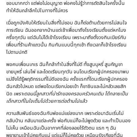
ชอบมากกว่า แต่พ่อไม่อนุญาต พ่อคงไม่รู้ว่าการตัดสินใจครั้งนั้น
ทำให้ฉันถลำลึกไปในทางที่ไม่ควร
เมื่อถูกบังคับให้เรียนในสิ่งที่ไม่ชอบ ฉันก็ต่อต้านด้วยการไม่สนใจ
การเรียน ฉันออกจากบ้านแต่เช้าเพื่อมาถึงโรงเรียนตั้งแต่หกโมง
ครึ่งทุกวัน แต่ฉันไม่ได้เข้าโรงเรียน เพราะมาถึงตั้งวงกินเบียร์กับ
เพื่อนที่ร้านค้าแถวนั้น กินกันแบบนี้ทุกเช้า ถึงเวลาก็เข้าโรงเรียน
ไปตามปกติ
พอคบเพื่อนเกเร ฉันก็กล้าทำในสิ่งที่ไม่ดี ทั้งสูบบุหรี่ สูบกัญชา
ขายบุหรี่ เล่นไพ่ และโดดเรียนทุกวัน จนโดนเรียกผู้ปกครองมาพบ
แม่จึงได้รู้พฤติกรรมที่ไม่ดีของฉัน ครั้งแรกที่โดนเรียกผู้ปกครอง
ฉันกลัวไปหมด แต่พอโดนเรียกบ่อยเข้า ก็ชาชินและไม่กลัวเลยสัก
นิด
เพราะตอนนี้ลูกสาวที่น่ารักของครอบครัวคนเดิม ได้กลายเป็น
เด็กสาวที่ในใจเต็มไปด้วยการต่อต้านไปแล้ว
ความสัมพันธ์ของฉันกับพ่อแม่แย่ลงมาก เพราะต่อมาฉันเริ่มไม่
กลับบ้าน กลับมาแต่ละครั้ง พ่อกับแม่ก็จะไม่พูดด้วย และทำเป็นมอง
ไม่เห็น เหมือนฉันเป็นอากาศที่ล่องลอยไร้ตัวตน แรก ๆ ฉัน
พยายามเข้าไปคุยกับแม่ แต่แม่ก็ไม่คุยด้วย เหมือนรังเกียจที่ฉัน