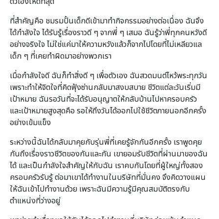
ตัวเองให้ดีที่สุด
ที่สำคัญคือ ชมรมปั้นเด็กดีเข้ามาทำกิจกรรมอย่างต่อเนื่อง ฉันจึง
ได้กำลังใจ ได้รับรู้เรื่องราวดี ๆ จากพี่ ๆ เสมอ ฉันรู้ว่าพี่ทุกคนหวังดี
อย่างจริงใจ ไม่ใช่แค่มาให้ความหวังแล้วก็จากไปโดยที่ไม่เหลียวแล
เด็ก ๆ ที่เคยทำผิดมาอย่างพวกเรา
เมื่อกำลังใจดี ฉันก็ทำสิ่งดี ๆ เพื่อตัวเอง ฉันสวดมนต์ไหว้พระทุกวัน
เพราะทำให้จิตใจที่คิดฟุ้งซ่านกลับมาสงบสบาย ชีวิตแต่ละวันเริ่มมี
เป้าหมาย ฉันรอวันที่จะได้รับอนุญาตให้กลับบ้านไปหาครอบครัว
และเป้าหมายสูงสุดคือ รอให้ถึงวันได้ออกไปใช้ชีวิตภายนอกอีกครั้ง
อย่างเข้มแข็ง
ระหว่างนี้ฉันได้กลับมาคุยกับรุ่นพี่ที่เคยรู้จักกันอีกครั้ง เราพูดคุย
กันถึงเรื่องราวชีวิตของกันและกัน เขายอมรับชีวิตที่ผ่านมาของฉัน
ได้ และเป็นกำลังใจสำคัญให้กับฉัน เราคบกันโดยที่ผู้ใหญ่ทั้งสอง
ครอบครัวรับรู้ ต่อมาเขาได้ทำงานในบริษัทที่มั่นคง จึงคิดวางแผน
ให้ฉันเข้าไปทำงานด้วย เพราะฉันมีความรู้มีคุณสมบัติตรงกับ
ตำแหน่งที่ว่างอยู่