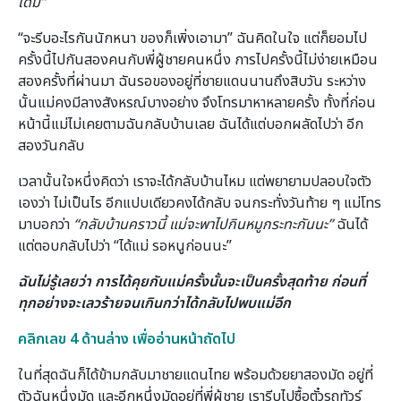
เดิม”
“จะรีบอะไรกันนักหนา ของก็เพิ่งเอามา” ฉันคิดในใจ แต่ก็ยอมไป
ครั้งนี้ไปกันสองคนกับพี่ผู้ชายคนหนึ่ง การไปครั้งนี้ไม่ง่ายเหมือน
สองครั้งที่ผ่านมา ฉันรอของอยู่ที่ชายแดนนานถึงสิบวัน ระหว่าง
นั้นแม่คงมีลางสังหรณ์บางอย่าง จึงโทรมาหาหลายครั้ง ทั้งที่ก่อน
หน้านี้แม่ไม่เคยตามฉันกลับบ้านเลย ฉันได้แต่บอกผลัดไปว่า อีก
สองวันกลับ
เวลานั้นใจหนึ่งคิดว่า เราจะได้กลับบ้านไหม แต่พยายามปลอบใจตัว
เองว่า ไม่เป็นไร อีกแปบเดียวคงได้กลับ จนกระทั่งวันท้าย ๆ แม่โทร
มาบอกว่า
“กลับบ้านคราวนี้ แม่จะพาไปกินหมูกระทะกันนะ”
ฉันได้
แต่ตอบกลับไปว่า “ได้แม่ รอหนูก่อนนะ”
ฉันไม่รู้เลยว่า การได้คุยกับแม่ครั้งนั้นจะเป็นครั้งสุดท้าย ก่อนที่
ทุกอย่างจะเลวร้ายจนเกินกว่าได้กลับไปพบแม่อีก
คลิกเลข 4 ด้านล่าง เพื่ออ่านหน้าถัดไป
ในที่สุดฉันก็ได้ข้ามกลับมาชายแดนไทย พร้อมด้วยยาสองมัด อยู่ที่
ตัวฉันหนึ่งมัด และอีกหนึ่งมัดอยู่ที่พี่ผู้ชาย เรารีบไปซื้อตั๋วรถทัวร์