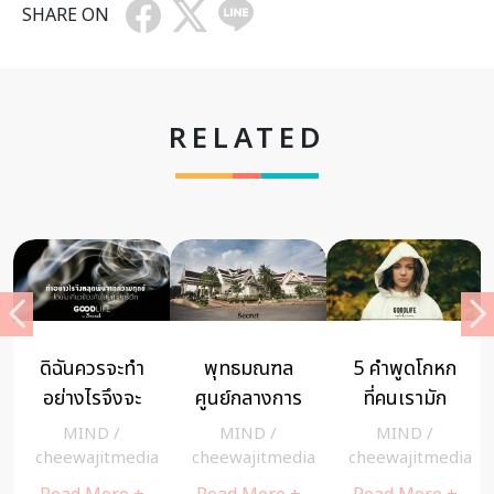
SHARE ON
RELATED
ดิฉันควรจะทำ
พุทธมณฑล
5 คำพูดโกหก
อย่างไรจึงจะ
ศูนย์กลางการ
ที่คนเรามัก
หลุดพ้นจาก
ปฏิบัติธรรม
ชอบใช้บอกกับ
MIND
/
MIND
/
MIND
/
ความทุกข์ โดย
คนอื่นและตัว
cheewajitmedia
cheewajitmedia
cheewajitmedia
ไม่เกี่ยวข้องกับ
เอง