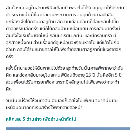
ฉันต้องทนอยู่ในสถานพินิจเกือบปี เพราะไม่ได้รับอนุญาตให้ประกัน
ตัว ระหว่างนั้นก็ขึ้นศาลตามกระบวนการ จนสุดท้ายศาลตัดสิน
ยกฟ้อง จึงได้กลับมาอยู่บ้าน อีกสามเดือนต่อมาก็ต้องกลับไปขึ้น
ศาลอุธรณ์อีกครั้ง แต่ก็ได้กลับบ้านเหมือนเดิม การกลับมาครั้งนี้
ฉันตั้งใจเริ่มต้นชีวิตใหม่ กลับมาเรียน กศน. และมีครอบครัว มี
ลูกสาวหนึ่งคน ส่วนเรื่องคดีดูเหมือนจะเงียบหายไป แต่แล้วไม่กี่ปี
ต่อมา กลับได้รับหมายศาลให้ไปฟังคำตัดสินศาลฎีกาที่เชียงรายอีก
ครั้ง
ครั้งนี้ทนายขอให้ฉันพาแม่ไปด้วย สุดท้ายวันนั้นศาลพิพากษาว่าฉัน
ผิด และต้องกลับมาอยู่ในสถานพินิจนถึงอายุ 25 ปี นั่นคืออีก 5 ปี
ส่วนเพื่อนได้รับการยกฟ้อง เพราะมีหลักฐานไม่เพียงพอว่ากระทำ
ผิด
วันนั้นแม่ร้องไห้จนตัวสั่น ฉันเองก็เสียใจไม่แพ้กัน วินาทีนั้นมัน
เหมือนอนาคตที่เริ่มสร้างไว้พังทลายต่อหน้า
คลิกเลข 5 ด้านล่าง เพื่ออ่านหน้าถัดไป