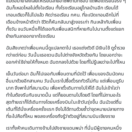
แม้ต่อมาย่าส่งเสียให้เรียนสายอาชีพตามที่ชอบ แต่พอได้เรียนจริง ๆ
ฉันก็เหลวไหลไม่ตั้งใจเรียน ทั้งโรงเรียนอยู่ไกลบ้านอีก เรียนได้
เทอมเดียวก็ไม่ไปแล้ว คิดว่ารอเรียน กศน. ที่จะเปิดเทอมอีกไม่กี่
เดือนข้างหน้าดีกว่า ชีวิตก็หันกลับมาสู่วงจรเก่า กินเหล้ากับเพื่อน
ทั้งวัน จนวันหนึ่งก็ได้เจอกับเพื่อนสนิทที่หายกันไปนานตั้งแต่แยก
ย้ายกันลาออกจากโรงเรียน
ฉันสังเกตว่าเพื่อนคนนี้ดูแปลกตาไป เธอแต่งตัวดี มีเงินใช้ ดูร่ำรวย
กว่าแต่ก่อน วันนั้นเธอชวนฉันไปต่างจังหวัดด้วยกัน โดยบอกว่าจะ
ออกค่าใช้จ่ายให้ทั้งหมด ฉันตกลงไปด้วย โดยที่ไม่รู้เลยว่าจะไปที่ไหน
เย็นวันต่อมา ฉันก็ไปเจอกับเพื่อนตามที่นัดไว้ เพื่อนของฉันนัดคน
อื่นมาด้วยอีกสามคน วันนั้นเราไปซื้อตั๋วรถทัวร์ไม่ทัน แต่เพื่อนดูรีบ
มาก จึงพาไปที่สนามบิน เพื่อหาตั๋วเดินทางไปให้ได้ ฉันไม่เข้าใจว่า
ทำไมต้องรีบกันขนาดนั้น แต่ก็ยอมตามไปโดยดี โดยที่ไม่ถามอะไร
สุดท้ายเราก็ได้เดินทางโดยเครื่องบินในเช้าวันรุ่งขึ้น ฉันมัวแต่ตื่น
เต้นที่ได้นั่งเครื่องครั้งแรก จึงไม่ได้ถามด้วยซ้ำว่าจุดหมายปลายทาง
ที่จะไปคือที่ไหน พอลงเครื่องถึงรู้ว่าตัวอยู่ที่สนามบินเชียงราย
เราทั้งห้าคนเดินทางข้ามไปยังชายแดนพม่า ที่นั่นมีผู้ชายคนหนึ่ง