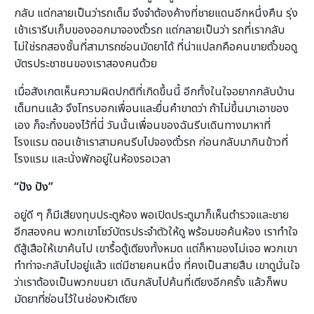
กลับ แต่กลายเป็นว่ารถเต็ม จึงจำต้องค้างที่ชายแดนอีกหนึ่งคืน รุ่ง
เช้าเรารีบเก็บของออกมาจองตั๋วรถ แต่กลายเป็นว่า รถที่เรากลับ
ไม่ใช่รถสองชั้นที่สามารถซ่อนมัดยาได้ ที่น่าแปลกคือคนขายตั๋วขอดู
บัตรประชาชนของเราสองคนด้วย
เมื่อสังเกตเห็นความผิดปกติที่เกิดขึ้นนี้ อีกทั้งในใจอยากกลับบ้าน
เต็มทนแล้ว จึงโทรบอกเพื่อนและยื่นคำขาดว่า ถ้าไม่ขึ้นมาเอาของ
เอง ก็จะทิ้งของไว้ที่นี่ วันนั้นเพื่อนของฉันรีบเดินทางมาหาที่
โรงแรม ตอนเช้าเราสามคนรีบไปจองตั๋วรถ ก่อนกลับมากินข้าวที่
โรงแรม และนั่งพักอยู่ในห้องรอเวลา
“ปัง ปัง”
อยู่ดี ๆ ก็มีเสียงทุบประตูห้อง พอเปิดประตูมาก็เห็นตำรวจและชาย
อีกสองคน พวกเขาโชว์บัตรประจำตัวให้ดู พร้อมขอค้นห้อง เราทำใจ
ดีสู้เสือให้เขาค้นไป เขารื้อตู้เตียงทั้งหมด แต่ก็หาของไม่เจอ พวกเขา
ทำท่าจะกลับไปอยู่แล้ว แต่มีชายคนหนึ่ง ที่คงเป็นสายสืบ เขาดูมั่นใจ
ว่าเราต้องเป็นพวกขนยา เดินกลับไปค้นที่เตียงอีกครั้ง แล้วก็พบ
มัดยาที่ซ่อนไว้ในช่องหัวเตียง