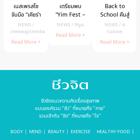
เนสเพรสโซ
เตรียมพบ
Back to
จับมือ “เคียร่า
“Yim Fest –
School คืนสู่
เฟอร์รังงี”
ยิ้มเฟส”
เหย้า! 5 ซีรีส์
NEWS
/
NEWS
/
Riya
NEWS
/
A
แฟชั่นไอคอน
เทศกาลดนตรี
เกาหลีแนวไฮ
cheewajitmedia
Cuisine
Read More +
ระดับโลก เจิด
อารมณ์ดี ริม
สคูลส่งตรง
Read More +
Read More +
จรัสบนพรม
น้ำเจ้าพระยา
จาก Netflix
แดงเมืองคาน
16 มีนาคม 67
ย้อนความ
ส์ พร้อมเดรส
นี้
สดใสวัยชิคจน
โอต์ กูตูร์
อยากกลับไป
รังสรรค์ความ
เรียนอีกครั้ง
ปราณีตจาก
￼
กาแฟแคปซูล
ชีวจิตแนวความคิดเรื่องสุขภาพ
รีไซเคิลหนึ่ง
แบบองค์รวม "ชีว" ที่หมายถึง "กาย"
เดียวในโลก
รวมเข้ากับ "จิต" ที่หมายถึง "ใจ"
BODY
MIND
BEAUTY
EXERCISE
HEALTHY FOOD