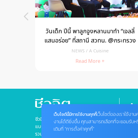
นกัน
วันเด็ก ปีนี้ พาลูกจูงหลานมาทำ “เจลลี่
แสนอร่อย” ที่สถานี สวทน. @กระทรวง
วิทยาศาสตร์
NEWS
/
A Cuisine
Read More +
เว็บไซต์ของเราใช้งานค
เว็บไซต์นี้มีการใช้งานคุกกี้
ชีวจิตแนวความคิดเรื่องสุขภาพ
งานได้ดียิ่งขึ้น คุณสามารถเลือกที่จะยอมรับห
แบบองค์รวม "ชีว" ที่หมายถึง "กาย"
เติมที่ “การตั้งค่าคุกกี้”
รวมเข้ากับ "จิต" ที่หมายถึง "ใจ"