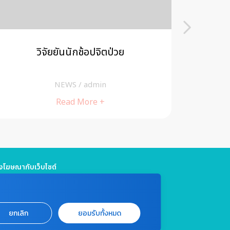
วิจัยยันนักช้อปจิตป่วย
ศูนย์กา
ขอเชิญ
NEWS
/
admin
Read More +
โฆษณากับเว็บไซต์
5 661 4629 / (จันทร์ - ศุกร์ เวลา 09.00 - 18.00 น)
jitmedia@gmail.com
แจ้งปัญหาหรือร้องเรียน
ยกเลิก
ยอมรับทั้งหมด
999 ต่อ 4180 / (จันทร์ - ศุกร์ เวลา 09.00 - 18.00 น)
marin.co.th