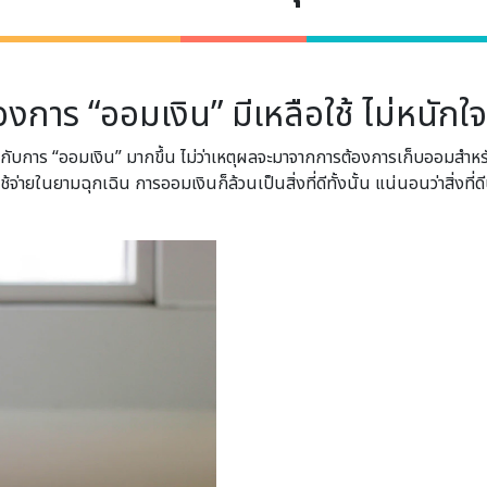
งการ “ออมเงิน” มีเหลือใช้ ไม่หนักใ
ส่ใจกับการ “ออมเงิน” มากขึ้น ไม่ว่าเหตุผลจะมาจากการต้องการเก็บออมสำ
้จ่ายในยามฉุกเฉิน การออมเงินก็ล้วนเป็นสิ่งที่ดีทั้งนั้น แน่นอนว่าสิ่งท