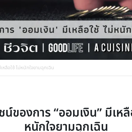
เหลือใช้ ไม่หนักใจยามฉุกเฉิน
น์ของการ “ออมเงิน” มีเหลือ
หนักใจยามฉุกเฉิน