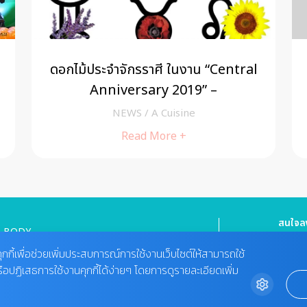
ดอกไม้ประจำจักรราศี ในงาน “Central
Anniversary 2019” –
Goodlifeupdate
NEWS
/
A Cuisine
Read More +
สนใจลง
BODY
HEALTHY FOOD
Tel : 08
cheewa
ุกกี้เพื่อช่วยเพิ่มประสบการณ์การใช้งานเว็บไซต์ให้สามารถใช้
MIND
VIDEO
รือปฏิเสธการใช้งานคุกกี้ได้ง่ายๆ โดยการดูรายละเอียดเพิ่ม
ติดต่อ
BEAUTY
02-422-9
MAGAZINE
bdcx@a