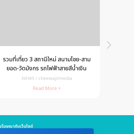
รวมที่เที่ยว 3 สถานีใหม่ สนามไชย-สาม
ยอด-วัดมังกร รถไฟฟ้าสายสีน้ำเงิน
Experien
เบอร์รี
NEWS
/
cheewajitmedia
Read More +
โฆษณากับเว็บไซต์
5 661 4629 / (จันทร์ - ศุกร์ เวลา 09.00 - 18.00 น)