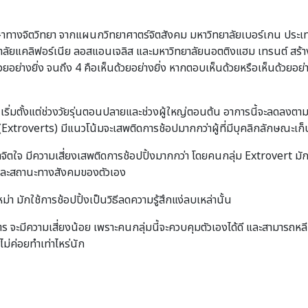
ักษาทางจิตวิทยา จากแผนกวิทยาศาตร์จิตสังคม มหาวิทยาลัยเบอร์เกน ประเทศ
ยาลัยแคลิฟอร์เนีย ลอสแอนเจลิส และมหาวิทยาลัยนอตติงแฮม เทรนต์ สร
้วยอย่างยิ่ง จนถึง 4 คือเห็นด้วยอย่างยิ่ง หากตอบเห็นด้วยหรือเห็นด้วยอย่
เริ่มตั้งแต่ช่วงวัยรุ่นตอนปลายและช่วงผู้ใหญ่ตอนต้น อาการนี้จะลดลงตามอา
 (Extroverts) มีแนวโน้มจะเสพติดการช้อปมากกว่าผู้ที่มีบุคลิกลักษณะเก็
หาจิตใจ มีความเสี่ยงเสพติดการช้อปปิ้งมากกว่า โดยคนกลุ่ม Extrovert ม
ห์และสถานะทางสังคมของตัวเอง
ม่า มักใช้การช้อปปิ้งเป็นวิธีลดความรู้สึกแง่ลบเหล่านั้น
็นมิตร จะมีความเสี่ยงน้อย เพราะคนกลุ่มนี้จะควบคุมตัวเองได้ดี และสามารถห
ม่ค่อยทำเท่าไหร่นัก