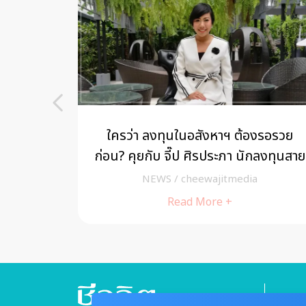
สือ ฤกษ์
ใครว่า ลงทุนในอสังหาฯ ต้องรอรวย
ำ แห่กัน
ก่อน? คุยกับ จี๊ป ศิรประภา นักลงทุนสาย
ันยันทรี
สตรองที่เริ่มจาก ศูนย์
NEWS
/
cheewajitmedia
Read More +