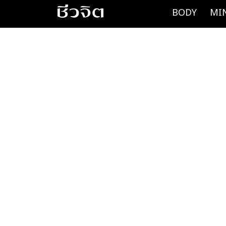
Skip
BODY
MI
to
content