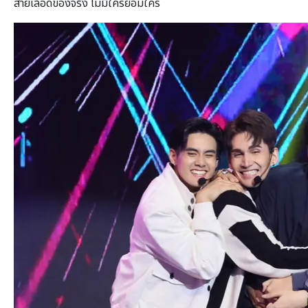
สายเลือดของจริง ไม่มีใครยอมใคร