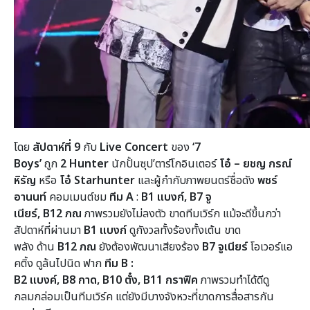
โดย
สัปดาห์ที่
9
กับ
Live Concert
ของ
‘
7
Boys’
ถูก
2 Hunter
นักปั้นซุป’ตาร์โกอินเตอร์
โอ๋ – ยชญ กรณ์
หิรัญ
หรือ
โอ๋
Starhunter
และผู้กำกับภาพยนตร์ชื่อดัง
พชร์
อานนท์
คอมเมนต์ชม
ทีม
A
:
B1
แบงก์,
B7
จู
เนียร์,
B12
ภณ
ภาพรวมยังไม่ลงตัว ขาดทีมเวิร์ก แม้จะดีขึ้นกว่า
สัปดาห์ที่ผ่านมา
B1
แบงก์
ดูกังวลทั้งร้องทั้งเต้น ขาด
พลัง
ด้าน
B12
ภณ
ยังต้องพัฒนาเสียงร้อง
B7
จูเนียร์
โอเวอร์แอ
คติ้ง ดูล้นไปนิด ฟาก
ทีม
B
:
B2
แบงค์,
B8
กาด,
B10
ตั๋ง,
B11
กราฟิค
ภาพรวมทำได้ดีดู
กลมกล่อมเป็นทีมเวิร์ค แต่ยังมีบางจังหวะที่ขาดการสื่อสารกัน