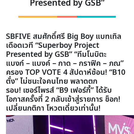
Presented by GSB”
SBFIVE สมศักดิ์ศรี Big Boy แบทเทิล
เดือดเวที “Superboy Project
Presented by GSB”
“ทีมโนบิตะ
แบงก์
– แบงค์ – กาด – กราฟิค – ภณ”
ครอง TOP VOTE 4 สัปดาห์ซ้อน!
“
B10
ตั๋ง” ไม่ชนะใจคนไทย พลาดตก
รอบ!
เซอร์ไพรส์ “
B9 เฟอร์กี้” ได้รับ
โอกาสครั้งที่ 2 กลับเข้าสู่รายการ
ช็อก!
เปลี่ยนกติกา โหวตเดี่ยวเท่านั้น!