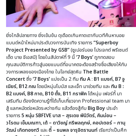
ยิ่งใกล้ปลายทาง ยิ่งเข้มข้น ดุเดือดเกินคาดเดากับเวทีค้นหาบอย
แบนด์หน้าใหม่มาประดับวงการบันเทิง รายการ
“
Superboy
Project Presented by GSB”
(ซูเปอร์บอย โปรเจกต์ พรีเซนต์
เต็ด บาย จีเอสบี) โดยในสัปดาห์ที่ 9 นี้
‘7 Boys’
ถูกทดสอบ
คุณสมบัติการก้าวสู่บอยแบนด์ที่อนาคตจะต้องสร้างชื่อเสียงให้กับ
วงการเพลงของเมืองไทย ในโจทย์สุดหิน
The Battle
Concert
ซึ่ง
‘7 Boys’
แบ่งเป็น 2 ทีม
ทีม
A
:
B1
แบงก์,
B7
จู
เนียร์,
B12
ภณ
โดยมีหนุ่มโบนัส และเจ็ท มาช่วยทีม
และ
ทีม
B
:
B2
แบงค์,
B8
กาด,
B10
ตั๋ง,
B11
กราฟิค
ได้หนุ่ม เฟอร์กี้ มา
เสริมทีม
ต้องงัดความรู้ที่ได้เก็บเกี่ยวจาก Professional team มา
สู้
แลกหมัดต่อหมัดระหว่างกัน
แล้วต้องสู้กับ
Big Boy
ประจำ
รายการ
5 หนุ่ม SBFIVE บาส – สุรเดช พินิวัตร์, คิมม่อน –
วโรดม เข็มมณฑา, เต้ – ดาวิชญ์ กรีพลฤกษ์, คอปเตอร์ – ภานุ
วัฒน์ เกิดทองทวี
และ
ตี๋ – ธนพล จารุจิตรานนท์
เรียกว่าเป็นศึก