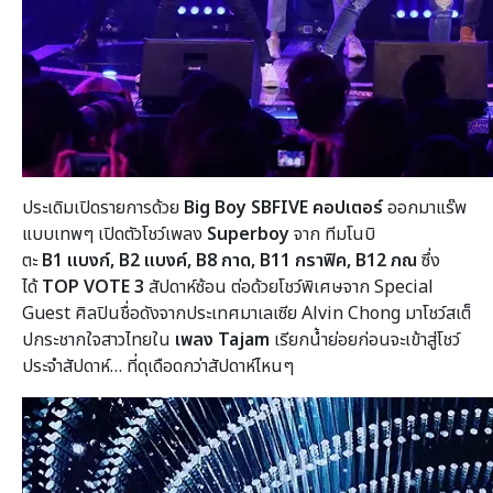
ประเดิมเปิดรายการด้วย
Big Boy
SBFIVE คอปเตอร์
ออกมาแร๊พ
แบบเทพๆ
เปิดตัวโชว์เพลง
Superboy
จาก ทีมโนบิ
ตะ
B1
แบงก์,
B2
แบงค์,
B8
กาด,
B11
กราฟิค,
B12
ภณ
ซึ่ง
ได้
TOP VOTE
3
สัปดาห์ซ้อน ต่อด้วยโชว์พิเศษจาก Special
Guest ศิลปินชื่อดังจากประเทศมาเลเซีย Alvin Chong มาโชว์สเต็
ปกระชากใจสาวไทยใน
เพลง
Tajam
เรียกน้ำย่อยก่อนจะเข้าสู่โชว์
ประจำสัปดาห์… ที่ดุเดือดกว่าสัปดาห์ไหนๆ