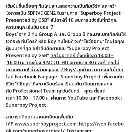
เข้มข้นขึ้นเรื่อยๆ ทีมไหนจะแสดงความเป็นทีมเวิร์ค และคว้า
โอกาสเป็น
SBFIVE GEN2 ในรายการ “Superboy Project
Presented by GSB” สัปดาห์ที่ 10 พบการแข่งขันที่ทวีคูณ
ความสนุก เข้มข้น ของ ‘7
Boys’ จาก 2 ทีม Group A และ Group B ที่จะมาแบทเทิลกันให้
เวทีระอุ ทีมใคร? หรือ Boy คนไหน? จะทำโชว์ออกมาโดนใจคุณ
ผู้ชมมากที่สุด อย่าลืมติดตามชม “Superboy Project
Presented by GSB”
ทุกวันอาทิตย์ ตั้งแต่เวลา 14.00 –
16.00 น. ทางช่อง 9 MCOT HD หมายเลข 30 และถ้าคุณไม่
อยากพลาด! ช่วงสำคัญของ
‘
7 Boys’ สุดท้าย สามารถเข้าไปกด
ไลค์ Facebook Fanpage : Superboy Project เพื่อตามติด
ชีวิต
‘
7 Boys’ ที่จะมาเรียนร้อง เรียนเต้น เรียนการแสดง
กับ Professional Team
ทุกวันจันทร์ – ศุกร์ ตั้งแต่
เวลา 10.00 – 17.00 น. ผ่านทาง YouTube และ Facebook :
Superboy Project
สามารถติดตามรายละเอียดเพิ่มเติม
ได้ที่
www.superboyproject.com
;
https://web.facebo
ok.com/superboyproject/
; Instagram :