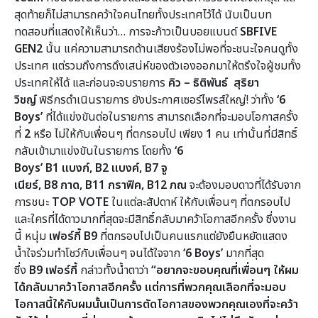
สุดท้ายก็ไม่สามารถคว้าใจคนไทยทั้งประเทศไว้ได้ นับเป็นบท
ทดสอบที่แสดงให้เห็นว่า… การจะก้าวเป็นบอยแบนด์
SBFIVE
GEN2
นั้น แค่ความสามารถด้านเสียงร้องไม่พอที่จะชนะใจคนดูทั้ง
ประเทศ แต่รวมถึงการดึงเสน่ห์ของตัวเองออกมาให้ตรึงใจผู้ชมทั้ง
ประเทศให้ได้ และก่อนจะจบรายการ
คิว – ธิติพันธ์ สุริยา
วิชญ์
พิธีกรดำเนินรายการ
ยังประกาศเซอร์ไพรส์ใหญ่!
ว่าทั้ง
‘6
Boys’
ที่ได้แข่งขันต่อในรายการ
สามารถเลือกที่จะมอบโอกาสครั้ง
ที่
2
หรือ
ไม่ให้กับเพื่อนๆ ที่ตกรอบไป เพียง
1
คน เท่านั้นที่มีสิทธิ์
กลับเข้ามาแข่งขันในรายการ โดยทั้ง
‘6
Boys’
B1
แบงก์,
B2
แบงค์,
B7
จู
เนียร์,
B8
กาด,
B11
กราฟิค,
B12
ภณ
จะต้องมอบดาวที่ได้รับจาก
การชนะ
TOP VOTE
ในแต่ละสัปดาห์ ให้กับเพื่อนๆ ที่ตกรอบไป
และใครที่ได้ดาวมากที่สุดจะมีสิทธิ์กลับมาคว้าโอกาสอีกครั้ง ซึ่งงาน
นี้ หนุ่ม
เฟอร์กี้
B9
ที่ตกรอบไปเป็นคนแรกแต่ยังยืนหยัดแสดง
น้ำใจร่วมทำโชว์กับเพื่อนๆ จนได้ใจจาก
‘6 Boys’
มากที่สุด
ซึ่ง
B9
เฟอร์กี้
กล่าวทั้งน้ำตาว่า
“อยากจะขอบคุณที่เพื่อนๆ ให้ผม
ได้กลับมาคว้าโอกาสอีกครั้ง แต่การที่พวกคุณเลือกที่จะมอบ
โอกาสนี้ให้กับผมนั้นเป็นการตัดโอกาสของพวกคุณเองที่จะคว้า