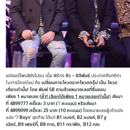
แต่เซอร์ไพรส์ยังไม่จบ เมื่อ พิธีกร
คิว – ธิติพันธ์
ประกาศถึงกติกา
ในการโหวตใหม่ คือ
เปลี่ยนการโหวตจากโหวตกรุ๊ป เป็น โหวต
เดี่ยวเท่านั้น
!
โดย พิมพ์
SB
ตามด้วยหมายเลขที่ชื่นชอบ
เพียง
1
หมายเลข
(ย้ำ
!!
เลือกได้เพียง
1
หมายเลขเท่านั้น
!)
ส่งมา
ที่
4899777
ครั้งละ
3
บาท (
1
คะแนน) หรือส่งมา
ที่
4899099
ครั้งละ
25
บาท (
10
คะแนน)
โดยหมายเลขผู้เข้าแข่ง
แข่ง
‘
7
Boys’
สุดท้าย ได้แก่
B1
แบงก์,
B2
แบงค์,
B7
จู
เนียร์,
B9
เฟอร์กี้,
B8
กาด,
B11
กราฟิค,
B12
ภณ