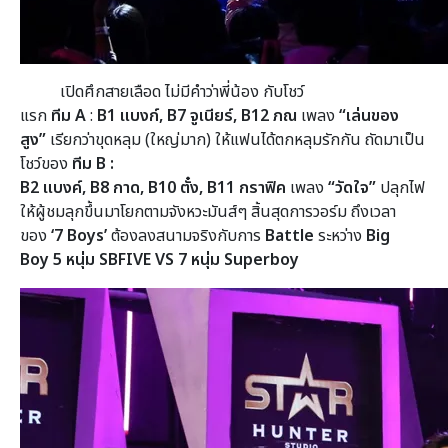
เปิดศึกสายเลือด ไม่มีคำว่าพี่น้อง กับโชว์
แรก
ทีม
A
:
B1
แบงก์,
B7
จูเนียร์,
B12
ภณ
เพลง
“เล่นของ
สูง”
เรียกว่าขุดหลุม (ใหญ่มาก) ให้แฟนได้ตกหลุมรักกัน ถัดมาเป็น
โชว์ของ
ทีม
B
:
B2
แบงค์,
B8
กาด,
B10
ตั๋ง,
B11
กราฟิค
เพลง
“วัดใจ”
ปลุกไฟ
ให้ผู้ชมลุกขึ้นมาโยกตามจังหวะมันส์ๆ สิ้นสุดการวอร์ม ถึงเวลา
ของ
‘7 Boys’
ต้องลงสนามจริงกับการ
Battle
ระหว่าง
Big
Boy
5 หนุ่ม SBFIVE VS
7 หนุ่ม Superboy