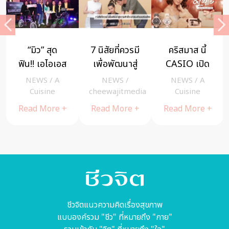
“มิว” สุด
7 นิสัยที่ควรมี
คริสมาส นี้
ฟิน!! เอไอเอส
เพื่อพัฒนาสู่
CASIO เปิด
ร่วม
ความสำเร็จ
ตัวคอลเล
NEWS
/
A
NEWS
/
NEWS
/
A
กับ Netflix
เอาชนะตัวเอง
คชั่น G-MS X
a
Cuisine
cheewajitmedia
Cuisine
ชวนตะลุยโลก
ก่อนใคร
Swarovski
Read More +
Read More +
Read More +
อัพไซท์
Limited
ดาวน์ กับ “Stranger
Edition Gift
Things 3”
Set สำหรับคน
พิเศษใน
ฤดูกาลแห่ง
การมอบของ
ขวัญ
ชีวจิตแนวความคิดเรื่องสุขภาพ
แบบองค์รวม "ชีว" ที่หมายถึง "กาย"