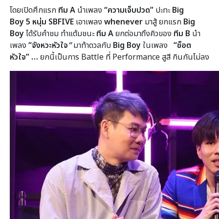
โดยเปิดศึกแรก
ทีม
A
นำเพลง
“ความเจ็บปวด”
ปะทะ
Big
Boy
5 หนุ่ม SBFIVE
เอาเพลง
whenever
มาสู้ ยกแรก
Big
Boy
ได้รับคำชม ทำแต้มชนะ
ทีม
A
ยกต่อมาถึงคิวของ
ทีม
B
นำ
เพลง
“จังหวะหัวใจ
”
มาท้าดวลกับ
Big Boy
ในเพลง
“ช็อต
หัวใจ” …
ยกนี้เป็นการ Battle ที่ Performance สูสี กินกันไม่ลง