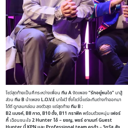
โชว์สุดท้ายเป็นศึกระหว่างเพื่อน
ทีม
A
งัดเพลง
“รักอยู่หนใด”
มาสู้
ส่วน
ทีม
B
นำเพลง
L.O.V.E
มาไฝว้ ซึ่งโชว์นี้แต่ละทีมต่างทำออกมา
ได้ดี ดูกลมกล่อม ลงตัวสุด แต่สุดท้าย
ทีม
B
:
B2
แบงค์,
B8
กาด,
B10
ตั๋ง,
B11
กราฟิค
พร้อมด้วยหนุ่ม
เฟอร์
กี้
เฉือนชนะใจ
2 Hunter โอ๋ – ยชญ, พชร์ อานนท์ Guest
Hunter
บี้ KPN และ
Professional team
ครูต้า
–
วิทวัส
สัง