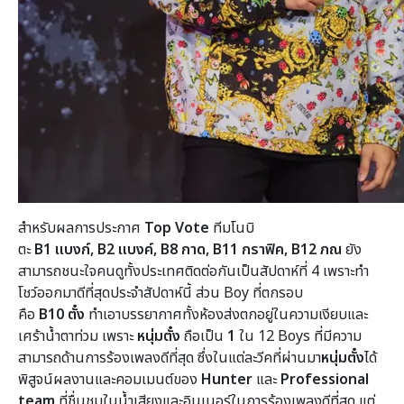
สำหรับผลการประกาศ
Top Vote
ทีมโนบิ
ตะ
B1
แบงก์,
B2
แบงค์,
B8
กาด,
B11
กราฟิค,
B12
ภณ
ยัง
สามารถชนะใจคนดูทั้งประเทศติดต่อกันเป็นสัปดาห์ที่ 4 เพราะทำ
โชว์ออกมาดีที่สุดประจำสัปดาห์นี้ ส่วน
Boy ที่ตกรอบ
คือ
B10
ตั๋ง
ทำเอาบรรยากาศทั้งห้องส่งตกอยู่ในความเงียบและ
เศร้าน้ำตาท่วม เพราะ
หนุ่มตั๋ง
ถือเป็น
1
ใน 12
Boys
ที่มีความ
สามารถด้านการร้องเพลงดีที่สุด ซึ่งในแต่ละวีคที่ผ่านมา
หนุ่มตั๋ง
ได้
พิสูจน์ผลงานและคอมเมนต์ของ
Hunter
และ
Professional
team
ที่ชื่นชมในน้ำเสียงและอินเนอร์ในการร้องเพลงดีที่สุด แต่