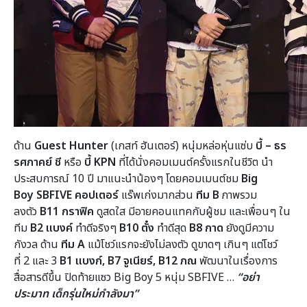
ด้าน
Guest Hunter
(เกสท์ ฮันเตอร์) หนุ่มหล่อหุ่นแซ่บ
บี้ – ธร
รศภาคย์ ชี
หรือ
บี้
KPN
ที่ได้นั่งคอมเมนต์ครั้งแรกในชีวิต นำ
ประสบการณ์ 10 ปี มาแนะนำน้องๆ
โดยคอมเมนต์ชม
Big
Boy
SBFIVE คอปเตอร์
แร๊พเก่งมากส่วน
ทีม
B
ภาพรวม
ลงตัว
B11
กราฟิค
ดูสดใส มีอายคอนแทคกับผู้ชม และเพื่อนๆ ใน
ทีม
B2
แบงค์
ทำดีจริงๆ
B10
ตั๋ง
ทำดีสุด
B8
กาด
ยังดูมีความ
กังวล ด้าน
ทีม
A
แม้โชว์แรกจะยังไม่ลงตัว ดูขาดๆ เกินๆ แต่โชว์
ที่ 2 และ 3
B1
แบงก์,
B7
จูเนียร์,
B12
ภณ
พัฒนาในเรื่องการ
สื่อสารดีขึ้น ปิดท้ายแซว Big Boy 5 หนุ่ม SBFIVE …
“อย่า
ประมาท เด็กรุ่นใหม่กำลังมา”