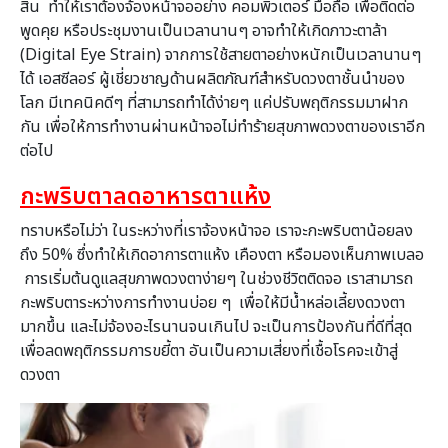
สิ้น ทำให้เราต้องจ้องหน้าจออย่าง คอมพิวเตอร์ มือถือ เพื่อติดต่อ
พูดคุย หรือประชุมงานเป็นเวลานานๆ อาจทำให้เกิดภาวะตาล้า
(Digital Eye Strain) จากการใช้สายตาอย่างหนักเป็นเวลานานๆ
ได้ เอสซีลอร์ ผู้เชี่ยวชาญด้านผลิตภัณฑ์สำหรับดวงตาชั้นนำของ
โลก มีเทคนิคดีๆ ที่สามารถทำได้ง่ายๆ แค่ปรับพฤติกรรมมาฝาก
กัน เพื่อให้การทำงานผ่านหน้าจอไม่ทำร้ายสุขภาพดวงตาของเราอีก
ต่อไป
กะพริบตาลดอาหารตาแห้ง
ทราบหรือไม่ว่า ในระหว่างที่เราจ้องหน้าจอ เราจะกะพริบตาน้อยลง
ถึง 50% ซึ่งทำให้เกิดอาการตาแห้ง เคืองตา หรือมองเห็นภาพเบลอ
การเริ่มต้นดูแลสุขภาพดวงตาง่ายๆ ในช่วงชีวิตติดจอ เราสามารถ
กะพริบตาระหว่างการทำงานบ่อย ๆ เพื่อให้มีน้ำหล่อเลี้ยงดวงตา
มากขึ้น และไม่จ้องอะไรนานจนเกินไป จะเป็นการป้องกันที่ดีที่สุด
เพื่อลดพฤติกรรมการขยี้ตา อันเป็นความเสี่ยงที่เชื้อโรคจะเข้าสู่
ดวงตา