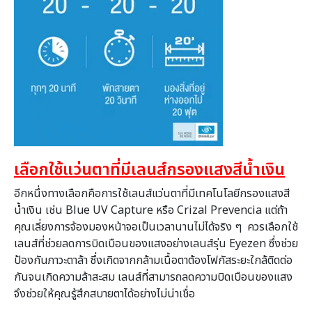
เลือกใช้แว่นตาที่มีเลนส์
กรองแสงสีน้ำเงิน
อีกหนึ่งทางเลือกคือการใช้เลนส์
แว่นตาที่มีเทคโนโลยีกรองแสงสี
น้ำเงิน เช่น
Blue UV Capture
หรือ
Crizal Prevencia
แต่ถ้า
คุณเลี่ยงการจ้องมองหน้
าจอเป็นเวลานานไม่ได้จริง ๆ ควรเลือกใช้
เลนส์ที่ช่วยลดการบิ
ดเบือนของแสงอย่างเลนส์รุ่น
Eyezen
ซึ่งช่วย
ป้องกันภาวะตาล้
า ซึ่งเกิดจากกล้ามเนื้อตาต้
องโฟกัสระยะใกล้ติดต่อ
กันจนเกิ
ดความล้าสะสม เลนส์ที่สามารถลดความบิดเบื
อนของแสง
จึงช่วยให้คุณรู้สึ
กสบายตาได้อย่างไม่น่าเชื่อ