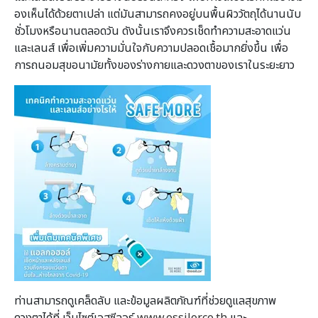
องเห็นได้ด้วยตาเปล่า แต่มันสามารถคงอยู่บนพื้นผิววั
ตถุได้นานนับ
ชั่วโมงหรื
อนานตลอดวัน ดังนั้นเราจึงควรเช็
ดทำความสะอาดแว่น
และเลนส์ เพื่อเพิ่มความมั่นใจกั
บความปลอดเชื้อมากยิ่งขึ้น เพื่อ
การถนอมสุขอนามัยทั้งของร่
างกายและดวงตาของเราในระยะยาว
ท่านสามารถดูเคล็ดลับ และข้อมู
ลผลิตภัณฑ์ที่ช่วยดูแลสุ
ขภาพ
ดวงตาได้ที่ เว็บไซต์เอสซี
ลอร์
www.essilor.co.th
และ