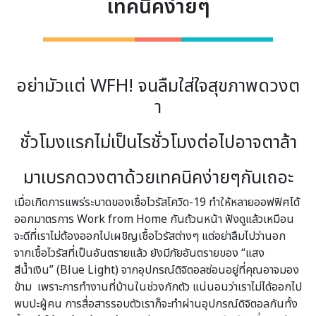
เทคนิคง่ายๆ
อย่ามัวแต่ WFH! จนลืมใส่ใจสุขภาพดวงต
า
ชั่วโมงแรกไม่เป็นไร
ชั่วโมงต่อไปอาจตาล้า
มาเบรกดวงตาด้วยเทคนิ
คง่ายๆกันเถอะ
เมื่อเกิดการแพร่ระบาดของเชื้อไวรัสโควิด-19 ทำให้หลายออฟฟิศได้
ออกมาตรการ Work from Home กันถ้วนหน้า ฟังดูแล้วเหมือน
จะดีที่เราไม่ต้องออกไปเผชิญเชื้อไวรัสต่างๆ แต่อย่าลืมไปว่านอก
จากเชื้อไวรัสที่เป็นอันตรายแล้ว ยังมีภัยอันตรายของ “แสง
สีน้ำเงิน” (Blue Light) จากอุปกรณ์ดิจิตอลซ่อนอยู่ที่คุณอาจมอง
ข้าม เพราะการทำงานที่บ้านในช่วงกักตัว แน่นอนว่าเราไม่ได้ออกไป
พบปะผู้คน การสื่อสารรอบตัวเราก็จะทำผ่านอุปกรณ์ดิจิตอลกันทั้ง