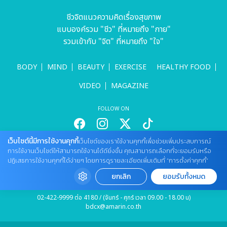
ชีวจิตแนวความคิดเรื่องสุขภาพ
แบบองค์รวม "ชีว" ที่หมายถึง "กาย"
รวมเข้ากับ "จิต" ที่หมายถึง "ใจ"
BODY
MIND
BEAUTY
EXERCISE
HEALTHY FOOD
VIDEO
MAGAZINE
FOLLOW ON
เว็บไซต์นี้มีการใช้งานคุกกี้
เว็บไซต์ของเราใช้งานคุกกี้เพื่อช่วยเพิ่มประสบการณ์
สนใจลงโฆษณากับเว็บไซต์
การใช้งานเว็บไซต์ให้สามารถใช้งานได้ดียิ่งขึ้น คุณสามารถเลือกที่จะยอมรับหรือ
ปฏิเสธการใช้งานคุกกี้ได้ง่ายๆ โดยการดูรายละเอียดเพิ่มเติมที่ “การตั้งค่าคุกกี้”
Tel : 085 661 4629 / (จันทร์ - ศุกร์ เวลา 09.00 - 18.00 น)
cheewajitmedia@gmail.com
ยกเลิก
ยอมรับทั้งหมด
ติดต่อแจ้งปัญหาหรือร้องเรียน
02-422-9999 ต่อ 4180 / (จันทร์ - ศุกร์ เวลา 09.00 - 18.00 น)
bdcx@amarin.co.th