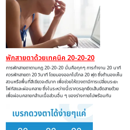
พักสายตาด้วยเทคนิค 20-20-20
การพักสายตาตามกฏ
20-20-20
นั่นคือทุกๆ การทำงาน
20
นาที
ควรพักสายตา
20
วินาที โดยมองออกไปไกล
20
ฟุต ซึ่งถ้ามองเห็น
สวนหรือพื้นที่สี
เขียวจะดีมาก เพื่อช่วยให้ดวงตามีการเปลี่
ยนระยะ
โฟกัสและผ่อนคลาย ซึ่งในระหว่างนี้เราควรลุกยื
ดเส้นยืดสายด้วย
เพื่อผ่อนคลายกล้ามเนื้อส่วนอื่
น ๆ ของร่างกายไปพร้อมกัน