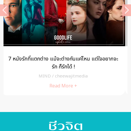
ชีวิตนี้ชะตาลิขิต ดร.สุเมธ ตันติเวชกุล บันทึกช่วงชีวิต
ตลอด 7 รอบนักษัตร
NEWS
/
Riya
Read More +