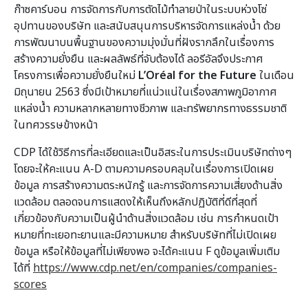
ก๊าซคาร์บอน การจัดการกับการตัดไม้ทำลายป่าในระบบห่วงโซ่
อุปทานของบริษัท และสนับสนุนการบริหารจัดการแหล่งน้ำ ด้วย
การพัฒนาบนพื้นฐานของความมุ่งมั่นที่ฝังรากลึกในเรื่องการ
สร้างความยั่งยืน และผลลัพธ์ที่จับต้องได้ ลอรีอัลจึงประกาศ
โครงการเพื่อความยั่งยืนใหม่
L’Oréal for the Future
ในเดือน
มิถุนายน 2563 ซึ่งมีเป้าหมายที่แน่วแน่ในเรื่องสภาพภูมิอากาศ
แหล่งน้ำ ความหลากหลายทางชีวภาพ และทรัพยากรทางธรรมชาติ
ในทศวรรษข้างหน้า
CDP ได้ใช้วิธีการที่ละเอียดและเป็นอิสระในการประเมินบริษัทต่างๆ
โดยจะให้คะแนน A-D ตามความครอบคลุมในเรื่องการเปิดเผย
ข้อมูล การสร้างความตระหนักรู้ และการจัดการความเสี่ยงด้านสิ่ง
แวดล้อม ตลอดจนการแสดงให้เห็นถึงหลักปฏิบัติที่ดีที่สุดที่
เกี่ยวข้องกับความเป็นผู้นำด้านสิ่งแวดล้อม เช่น การกำหนดเป้า
หมายที่ทะเยอทะยานและมีความหมาย สำหรับบริษัทที่ไม่เปิดเผย
ข้อมูล หรือให้ข้อมูลที่ไม่เพียงพอ จะได้คะแนน F ดูข้อมูลเพิ่มเติม
ได้ที่
https://www.cdp.net/en/companies/companies-
scores