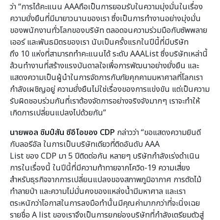
ว่า “การได้คะแนน AAAถือเป็นการยอมรับในความมุ่งมั่นในเรื่อง
ความยั่งยืนที่มีมายาวนานของเรา ซึ่งเป็นการทำงานอย่างมุ่งมั่น
ของพนักงานทั่วโลกของบริษัท ตลอดจนความร่วมมือกับซัพพลาย
เออร์ และพันธมิตรของเรา นับเป็นครั้งแรกในปีนี้ที่มีบริษัท
ถึง 10 แห่งที่สามารถทำคะแนนได้ ระดับ AAAList ซึ่งบริษัทเหล่านี้
ล้วนทำงานที่สร้างแรงบันดาลใจเพื่อการพัฒนาอย่างยั่งยืน และ
แสดงความเป็นผู้นำในการจัดการกับภัยคุกคามมหาศาลที่โลกเรา
กำลังเผชิญอยู่ ความยั่งยืนไม่ใช่เรื่องของการแข่งขัน แต่เป็นความ
รับผิดชอบร่วมกันที่เราต้องจัดการอย่างจริงจังมากๆ เราจะทำให้
เกิดการเปลี่ยนแปลงไปด้วยกัน”
นายพอล ซิมป์สัน ซีอีโอของ CDP
กล่าวว่า “ขอแสดงความยินดี
กับลอรีอัล ในการเป็นบริษัทเดียวที่ติดอันดับ AAA
List ของ CDP มา 5 ปีติดต่อกัน หลายๆ บริษัทกำลังเร่งดำเนิน
การในเรื่องนี้ ในปีนี้ที่มีความท้าทายจากโควิด-19 ความเสี่ยง
สำหรับธุรกิจจากการเปลี่ยนแปลงของสภาพภูมิอากาศ การตัดไม้
ทำลายป่า และความไม่มั่นคงของแหล่งน้ำมีมหาศาล และเรา
ตระหนักว่าโอกาสในการลงมือทำนั้นมีคุณค่ามากกว่าที่จะนิ่งเฉย
รายชื่อ A list ของเราจึงเป็นการยกย่องบริษัทที่กำลังเตรียมตัวสู่