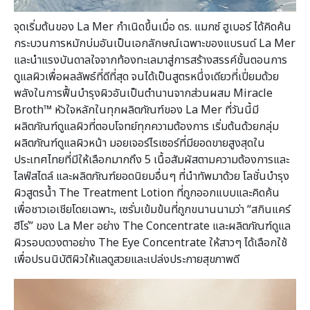
จุดเริ่มต้นของ La Mer กำเนิดขึ้นเมื่อ ดร. แมกซ์ ฮูเบอร์ ได้คิดค้น
กระบวนการหมักบ่มอันเป็นเอกลักษณ์เฉพาะของแบรนด์ La Mer
และนำแรงบันดาลใจจากท้องทะเลมาสู่การสร้างสรรค์ขั้นตอนการ
ดูแลผิวเพื่อผลลัพธ์ที่ดีที่สุด จนได้เป็นสูตรหนึ่งเดียวที่เปี่ยมด้วย
พลังในการฟื้นบำรุงผิวอันเป็นตำนานจากส่วนผสม Miracle
Broth™ หัวใจหลักในทุกผลิตภัณฑ์ของ La Mer ที่วันนี้มี
ผลิตภัณฑ์ดูแลผิวที่ตอบโจทย์ทุกความต้องการ เริ่มต้นด้วยกลุ่ม
ผลิตภัณฑ์ดูแลผิวหน้า มอยเจอร์ไรเซอร์ที่มียอดขายสูงสุดใน
ประเทศไทยที่มีให้เลือกมากถึง 5 เนื้อสัมผัสตามความต้องการและ
ไลฟ์สไตล์ และผลิตภัณฑ์ยอดนิยมอื่นๆ ที่นำทัพมาด้วย โลชั่นบำรุง
ผิวสูตรน้ำ The Treatment Lotion ที่ถูกออกแบบและคิดค้น
เพื่อชาวเอเชียโดยเฉพาะ, เซรั่มเข้มข้นที่ถูกขนานนามว่า “สกินแคร์
ฮีโร่” ของ La Mer อย่าง The Concentrate และผลิตภัณฑ์ดูแล
ผิวรอบดวงตาอย่าง The Eye Concentrate ให้สาวๆ ได้เลือกใช้
เพื่อปรนนิบัติผิวให้แลดูสวยและเปล่งประกายสุขภาพดี