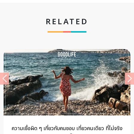
RELATED
มเชื่อผิด ๆ เกี่ยวกับคนชอบ เที่ยวคนเดียว ที่ไม่จริง
งาน V