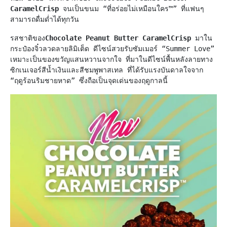
CaramelCrisp
 จนเป็นขนม “ที่อร่อยไม่เหมือนใคร™” ที่แฟนๆ 
สามารถดื่มด่ำได้ทุกวัน
รสชาติของ
Chocolate Peanut Butter CaramelCrisp
 มาใน
กระป๋องจิ๋วลวดลายลิมิเต็ด ดีไซน์สวยรับซัมเมอร์ “Summer Love” 
เหมาะเป็นของขวัญแสนหวานจากใจ ที่มาในดีไซน์พื้นหลังลายทาง
ซิกเนเจอร์สีน้ำเงินและสีชมพูพาสเทล ที่ได้รับแรงบันดาลใจจาก 
“ฤดูร้อนริมชายหาด” ซึ่งถือเป็นจุดเด่นของฤดูกาลนี้