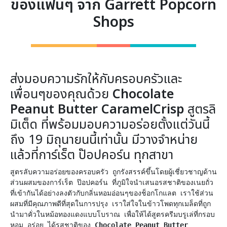
ของแฟนๆ จาก Garrett Popcorn
Shops
ส่งมอบความรักให้กับครอบครัวและ
เพื่อนๆของคุณด้วย
Chocolate
Peanut Butter CaramelCrisp
สูตรลิ
มิเต็ด ที่พร้อมมอบความอร่อยตั้งแต่วันนี้
ถึง 19 มิถุนายนนี้เท่านั้น มีวางจำหน่าย
แล้วที่การ์เร็ต ป๊อปคอร์น ทุกสาขา
สูตรลับความอร่อยของครอบครัว ถูกรังสรรค์ขึ้นโดยผู้เชี่ยวชาญด้าน
ส่วนผสมของการ์เร็ต ป๊อปคอร์น ที่ภูมิใจนำเสนอรสชาติของเนยถั่ว 
ที่เข้ากันได้อย่างลงตัวกับกลิ่นหอมอ่อนๆของช็อกโกแลต เราใช้ส่วน
ผสมที่มีคุณภาพดีที่สุดในการปรุง เราใส่ใจในข้าวโพดทุกเมล็ดที่ถูก
นำมาคั่วในหม้อทองแดงแบบโบราณ เพื่อให้ได้สูตรครีมบรูเล่ที่กรอบ 
หอม อร่อย ได้รสชาติของ 
Chocolate Peanut Butter 