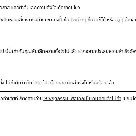
โอกาส แต่อย่าล้มเลิกความตั้งใจเด็ดขาดเชียว
ลังคิดหลายสิ่งหลายอย่างคุณอาจปิ๊งไอเดียเด็ดๆ ขึ้นมาก็ได้ หรืออยู่ๆ คำตอบ
ืมไป นั่นเท่ากับคุณล้มเลิกความตั้งใจไปแล้ว หากอยากประสบความสำเร็จต้
ที่จะไม่ทำดีกว่า ก็เท่ากับว่าปิดโอกาสความสำเร็จไปเรียบร้อยแล้ว
อทำเสียที ก็ติดตามอ่าน
9 พฤติกรรม เพื่อเลิกเป็นคนคิดแล้วไม่ทำ
เขียนโด