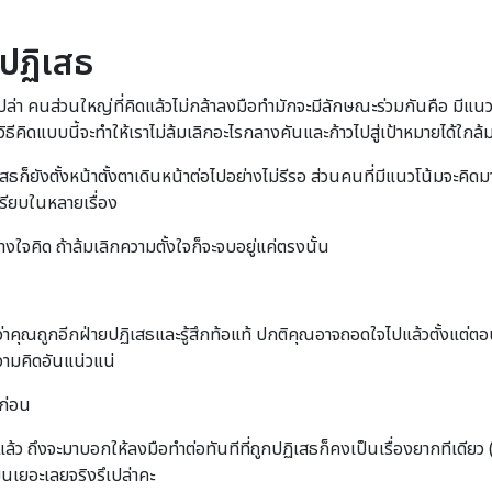
กปฏิเสธ
่า คนส่วนใหญ่ที่คิดแล้วไม่กล้าลงมือทำมักจะมีลักษณะร่วมกันคือ มีแนวโน้
ธีคิดแบบนี้จะทำให้เราไม่ล้มเลิกอะไรกลางคันและก้าวไปสู่เป้าหมายได้ใกล้ม
ฏิเสธก็ยังตั้งหน้าตั้งตาเดินหน้าต่อไปอย่างไม่รีรอ ส่วนคนที่มีแนวโน้มจะค
ยเปรียบในหลายเรื่อง
ย่างใจคิด ถ้าล้มเลิกความตั้งใจก็จะจบอยู่แค่ตรงนั้น
ิว่าคุณถูกอีกฝ่ายปฏิเสธและรู้สึกท้อแท้ ปกติคุณอาจถอดใจไปแล้วตั้งแต่ตอน
ความคิดอันแน่วแน่
้ก่อน
่แล้ว ถึงจะมาบอกให้ลงมือทำต่อทันทีที่ถูกปฏิเสธก็คงเป็นเรื่องยากทีเดียว 
ขึ้นเยอะเลยจริงรึเปล่าคะ