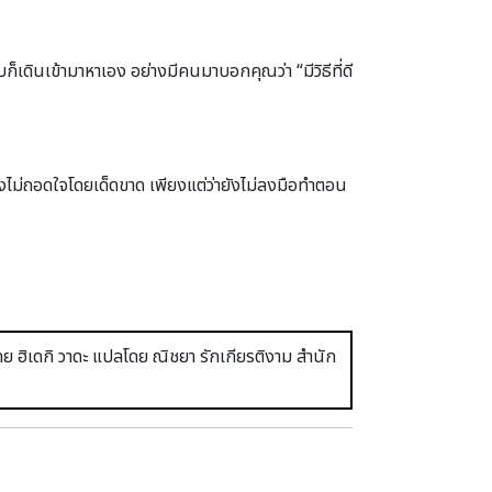
ก็เดินเข้ามาหาเอง อย่างมีคนมาบอกคุณว่า “มีวิธีที่ดี
องไม่ถอดใจโดยเด็ดขาด เพียงแต่ว่ายังไม่ลงมือทำตอน
ย ฮิเดกิ วาดะ แปลโดย ณิชยา รักเกียรติงาม สำนัก