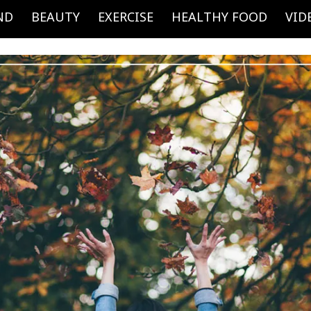
ND
BEAUTY
EXERCISE
HEALTHY FOOD
VID