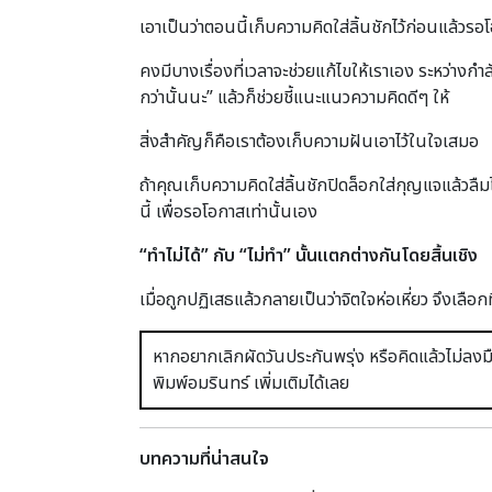
เอาเป็นว่าตอนนี้เก็บความคิดใส่ลิ้นชักไว้ก่อนแล้วรอ
คงมีบางเรื่องที่เวลาจะช่วยแก้ไขให้เราเอง ระหว่างกำ
กว่านั้นนะ” แล้วก็ช่วยชี้แนะแนวความคิดดีๆ ให้
สิ่งสำคัญก็คือเราต้องเก็บความฝันเอาไว้ในใจเสมอ
ถ้าคุณเก็บความคิดใส่ลิ้นชักปิดล็อกใส่กุญแจแล้วล
นี้ เพื่อรอโอกาสเท่านั้นเอง
“ทำไม่ได้” กับ “ไม่ทำ” นั้นแตกต่างกันโดยสิ้นเชิง
เมื่อถูกปฏิเสธแล้วกลายเป็นว่าจิตใจห่อเหี่ยว จึงเลือก
หากอยากเลิกผัดวันประกันพรุ่ง หรือคิดแล้วไม่ลงมื
พิมพ์อมรินทร์ เพิ่มเติมได้เลย
บทความที่น่าสนใจ