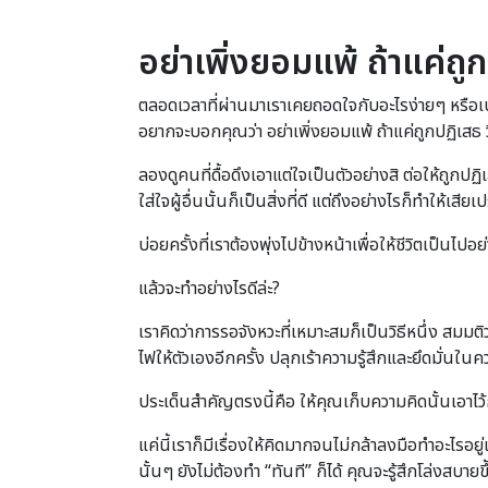
อย่าเพิ่งยอมแพ้ ถ้าแค่ถู
ตลอดเวลาที่ผ่านมาเราเคยถอดใจกับอะไรง่ายๆ หรือเปล
อยากจะบอกคุณว่า อย่าเพิ่งยอมแพ้ ถ้าแค่ถูกปฏิเสธ วิ
ลองดูคนที่ดื้อดึงเอาแต่ใจเป็นตัวอย่างสิ ต่อให้ถูกป
ใส่ใจผู้อื่นนั้นก็เป็นสิ่งที่ดี แต่ถึงอย่างไรก็ทำให้เสี
บ่อยครั้งที่เราต้องพุ่งไปข้างหน้าเพื่อให้ชีวิตเป็นไปอ
แล้วจะทำอย่างไรดีล่ะ?
เราคิดว่าการรอจังหวะที่เหมาะสมก็เป็นวิธีหนึ่ง สมมต
ไฟให้ตัวเองอีกครั้ง ปลุกเร้าความรู้สึกและยึดมั่นใน
ประเด็นสำคัญตรงนี้คือ ให้คุณเก็บความคิดนั้นเอาไว
แค่นี้เราก็มีเรื่องให้คิดมากจนไม่กล้าลงมือทำอะไรอยู
นั้นๆ ยังไม่ต้องทำ “ทันที” ก็ได้ คุณจะรู้สึกโล่งสบาย