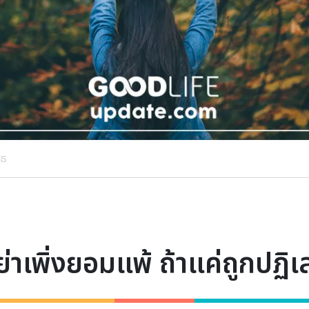
สธ
ย่าเพิ่งยอมแพ้ ถ้าแค่ถูกปฏิเ