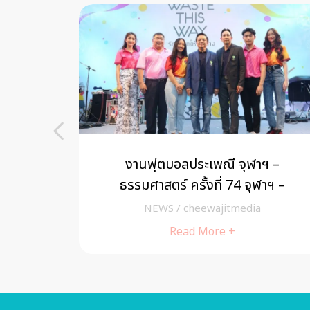
ตลาดรถ
งานฟุตบอลประเพณี จุฬาฯ –
UZU FRR”
ธรรมศาสตร์ ครั้งที่ 74 จุฬาฯ –
ามสำเร็จ
ธรรมศาสตร์-จีซี เปิดแคมเปญ Waste
NEWS
/
cheewajitmedia
This Way ปลุกพลังคนรุ่นใหม่ร่วมรักษ์
Read More +
โลกให้ถูกทาง