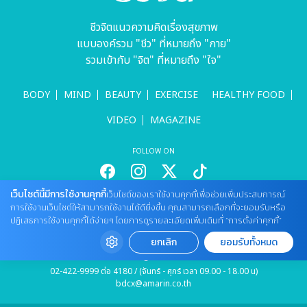
ชีวจิตแนวความคิดเรื่องสุขภาพ
แบบองค์รวม "ชีว" ที่หมายถึง "กาย"
รวมเข้ากับ "จิต" ที่หมายถึง "ใจ"
BODY
MIND
BEAUTY
EXERCISE
HEALTHY FOOD
VIDEO
MAGAZINE
FOLLOW ON
เว็บไซต์นี้มีการใช้งานคุกกี้
เว็บไซต์ของเราใช้งานคุกกี้เพื่อช่วยเพิ่มประสบการณ์
สนใจลงโฆษณากับเว็บไซต์
การใช้งานเว็บไซต์ให้สามารถใช้งานได้ดียิ่งขึ้น คุณสามารถเลือกที่จะยอมรับหรือ
ปฏิเสธการใช้งานคุกกี้ได้ง่ายๆ โดยการดูรายละเอียดเพิ่มเติมที่ “การตั้งค่าคุกกี้”
Tel : 085 661 4629 / (จันทร์ - ศุกร์ เวลา 09.00 - 18.00 น)
cheewajitmedia@gmail.com
ยกเลิก
ยอมรับทั้งหมด
ติดต่อแจ้งปัญหาหรือร้องเรียน
02-422-9999 ต่อ 4180 / (จันทร์ - ศุกร์ เวลา 09.00 - 18.00 น)
bdcx@amarin.co.th