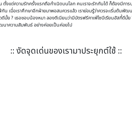
น ตั้งแต่ความรักครั้งแรกถือกำเนิดบนโลก คนเราจะรักกันได้ ก็ต้องมีการป
้กัน เมื่อเราศึกษาอีกฝ่ายมาพอสมควรแล้ว เราย่อมรู้ว่าควรจะเริ่มต้นพั
้ย ? เธอชอบน้องหมา ลองตีเนียนว่ามีบัตรฟรีคาเฟ่ไซบีเรียนฮัสกี้ดีมั้ย 
พัฒนาความสัมพันธ์ อย่างค่อยเป็นค่อยไป
:: งัดจุดเด่นของเรามาประยุกต์ใช้ ::