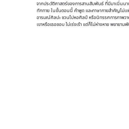
จากประวัติศาสตร์ของการสานสัมพันธ์ ที่มีมาเนิ่นนา
ทักทาย ในขั้นตอนนี้ คำพูด และภาษากายสำคัญไม่เเพ
อารมณ์ศิลปะ ชวนไปหอศิลป์ หรือนิทรรศการภาพวาดดีมั
เขาหรือเธอชอบ ไม่เร่งเร้า แต่ก็ไม่ห่างหาย พยายาม