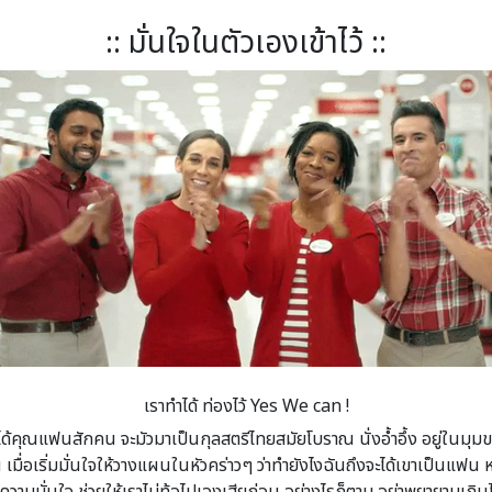
:: มั่นใจในตัวเองเข้าไว้ ::
เราทำได้ ท่องไว้ Yes We can !
้คุณแฟนสักคน จะมัวมาเป็นกุลสตรีไทยสมัยโบราณ นั่งอ้ำอึ้ง อยู่ในมุมขอ
เมื่อเริ่มมั่นใจให้วางแผนในหัวคร่าวๆ ว่าทำยังไงฉันถึงจะได้เขาเป็นแฟน หร