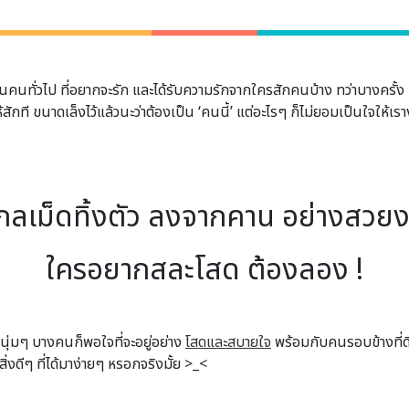
ทั่วไป ที่อยากจะรัก และได้รับความรักจากใครสักคนบ้าง ทว่าบางครั้ง แม้
สักที ขนาดเล็งไว้แล้วนะว่าต้องเป็น ‘คนนี้’ แต่อะไรๆ ก็ไม่ยอมเป็นใจให้เราง่า
กลเม็ดทิ้งตัว ลงจากคาน อย่างสวย
ใครอยากสละโสด ต้องลอง !
นุ่มๆ บางคนก็พอใจที่จะอยู่อย่าง
โสดและสบายใจ
พร้อมกับคนรอบข้างที่ดี 
่งดีๆ ที่ได้มาง่ายๆ หรอกจริงมั้ย >_<