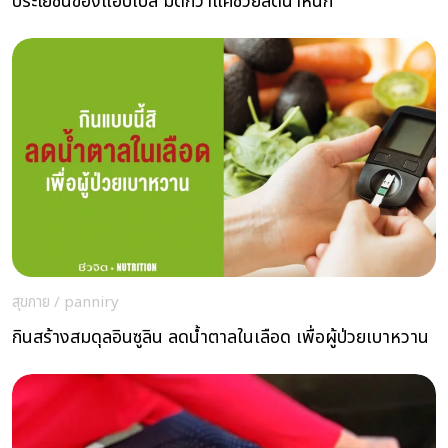
ประโยชน์ของแอปเปิ้ล มีดีกว่าแค่ช่วยลดน้ำหนัก
สุขกาย
/
panniry
กินสร้างสมดุลอินซูลิน ลดน้ำตาลในเลือด เพื่อผู้ป่วยเบาหวาน