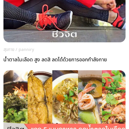
สุขกาย
/
panniry
น้ำตาลในเลือด สูง ลดสิ ลดได้ด้วยการออกกำลังกาย