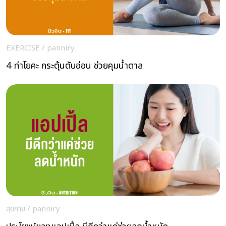
EXERCISE
/
panniry
4 ท่าโยคะ กระตุ้นตับอ่อน ช่วยคุมน้ำตาล
สุขกาย
/
panniry