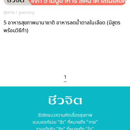
สุขกาย
/
panniry
5 อาหารสุขภาพนานาชาติ อาหารลดน้ำตาลในเลือด (มีสูตร
พร้อมวิธีทำ)
1
ชีวจิตแนวความคิดเรื่องสุขภาพ
แบบองค์รวม "ชีว" ที่หมายถึง "กาย"
รวมเข้ากับ "จิต" ที่หมายถึง "ใจ"