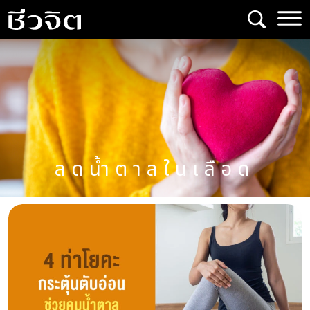
Skip
to
content
ลดน้ำตาลในเลือด